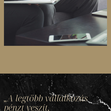
„A legtöbb vállalkozás
pénzt veszít,