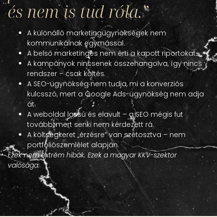
és nem is tud róla.”
A különálló marketingügynökségek nem
kommunikálnak egymással.
A belső marketinges nem érti a kapott riportokat.
A kampányok nincsenek összehangolva, így nincs
rendszer – csak költés.
A SEO-ügynökség nem tudja, mi a konverziós
kulcsszó, mert a Google Ads-ügynökség nem adja
át.
A weboldal lassú és elavult – a SEO mégis fut
tovább, mert senki nem kérdezett rá.
A költségkeret „érzésre” van szétosztva – nem
portfóliószemlélet alapján.
Ezek nem extrém hibák. Ezek a magyar KKV-szektor
valósága.