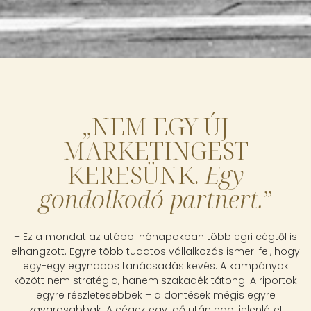
„NEM EGY ÚJ
MARKETINGEST
KERESÜNK.
Egy
gondolkodó partnert.
”
– Ez a mondat az utóbbi hónapokban több egri cégtől is
elhangzott. Egyre több tudatos vállalkozás ismeri fel, hogy
egy-egy egynapos tanácsadás kevés. A kampányok
között nem stratégia, hanem szakadék tátong. A riportok
egyre részletesebbek – a döntések mégis egyre
zavarosabbak. A cégek egy idő után napi jelenlétet