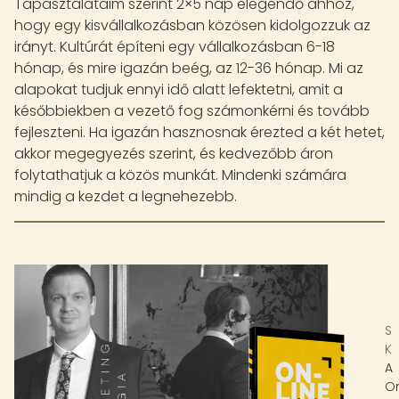
Tapasztalataim szerint 2×5 nap elegendő ahhoz,
hogy egy kisvállalkozásban közösen kidolgozzuk az
irányt. Kultúrát építeni egy vállalkozásban 6-18
hónap, és mire igazán beég, az 12-36 hónap. Mi az
alapokat tudjuk ennyi idő alatt lefektetni, amit a
későbbiekben a vezető fog számonkérni és tovább
fejleszteni. Ha igazán hasznosnak érezted a két hetet,
akkor megegyezés szerint, és kedvezőbb áron
folytathatjuk a közös munkát. Mindenki számára
mindig a kezdet a legnehezebb.
A
On