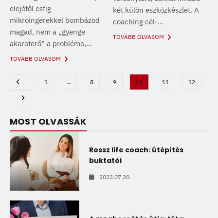
elejétől estig
két külön eszközkészlet. A
mikroingerekkel bombázod
coaching cél-...
magad, nem a „gyenge
TOVÁBB OLVASOM
akaraterő” a probléma,...
TOVÁBB OLVASOM
1
…
8
9
10
11
12
MOST OLVASSÁK
Rossz life coach: útépítés
buktatói
2023.07.20.