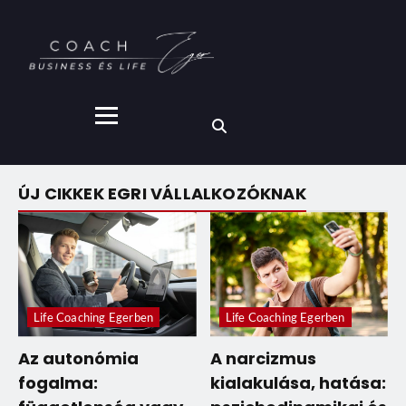
ÚJ CIKKEK EGRI VÁLLALKOZÓKNAK
Life Coaching Egerben
Life Coaching Egerben
Az autonómia
A narcizmus
fogalma:
kialakulása, hatása: