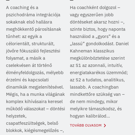
A coaching és a
Ha coachként dolgozol –
pszichodráma integrációja
vagy egyszerűen jobb
sokaknak első hallásra
döntéseket akarsz hozni –,
meghökkentő párosításnak
szinte biztos, hogy naponta
tűnhet: az egyik a
használod a „gyors” és a
célorientált, strukturált,
„lassú” gondolkodást. Daniel
jövőre fókuszáló fejlesztési
Kahneman klasszikus
folyamat, a másik a
megkülönböztetése szerint
cselekvésen át történő
az S1 az azonnali, intuitív,
élményfeldolgozás, mélyebb
energiatakarékos üzemmód;
érzelmi és kapcsolati
az S2 a tudatos, analitikus,
dinamikák megjelenítésével.
lassabb. A coachingban
Mégis, ha a munka világának
mindkettőre szükség van –
komplex kihívásaira keresel
de nem mindegy, mikor
működő válaszokat – döntési
melyikre támaszkodsz, és
helyzetek,
hogyan kalibrálod...
csapatfeszültségek, belső
TOVÁBB OLVASOM
blokkok, kiégésmegelőzés –,