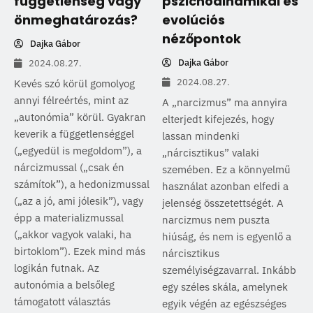
függetlenség vagy
pszichodinamikai és
önmeghatározás?
evolúciós
nézőpontok
Dajka Gábor
Dajka Gábor
2024.08.27.
2024.08.27.
Kevés szó körül gomolyog
annyi félreértés, mint az
A „narcizmus” ma annyira
„autonómia” körül. Gyakran
elterjedt kifejezés, hogy
keverik a függetlenséggel
lassan mindenki
(„egyedül is megoldom”), a
„nárcisztikus” valaki
nárcizmussal („csak én
szemében. Ez a könnyelmű
számítok”), a hedonizmussal
használat azonban elfedi a
(„az a jó, ami jólesik”), vagy
jelenség összetettségét. A
épp a materializmussal
narcizmus nem puszta
(„akkor vagyok valaki, ha
hiúság, és nem is egyenlő a
birtoklom”). Ezek mind más
nárcisztikus
logikán futnak. Az
személyiségzavarral. Inkább
autonómia a belsőleg
egy széles skála, amelynek
támogatott választás
egyik végén az egészséges