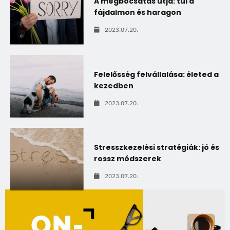
A megbocsátás útja: túl a
fájdalmon és haragon
2023.07.20.
Felelősség felvállalása: életed a
kezedben
2023.07.20.
Stresszkezelési stratégiák: jó és
rossz módszerek
2023.07.20.