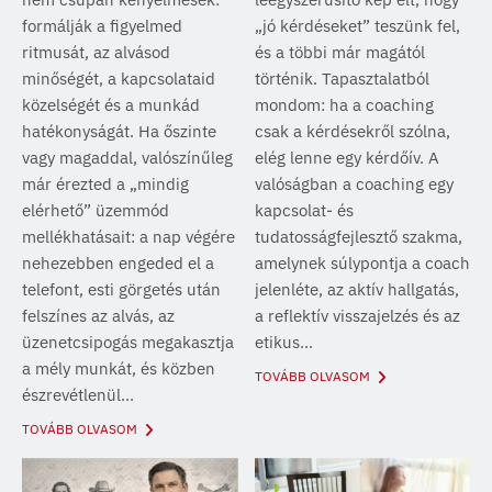
formálják a figyelmed
„jó kérdéseket” teszünk fel,
ritmusát, az alvásod
és a többi már magától
minőségét, a kapcsolataid
történik. Tapasztalatból
közelségét és a munkád
mondom: ha a coaching
hatékonyságát. Ha őszinte
csak a kérdésekről szólna,
vagy magaddal, valószínűleg
elég lenne egy kérdőív. A
már érezted a „mindig
valóságban a coaching egy
elérhető” üzemmód
kapcsolat- és
mellékhatásait: a nap végére
tudatosságfejlesztő szakma,
nehezebben engeded el a
amelynek súlypontja a coach
telefont, esti görgetés után
jelenléte, az aktív hallgatás,
felszínes az alvás, az
a reflektív visszajelzés és az
üzenetcsipogás megakasztja
etikus...
a mély munkát, és közben
TOVÁBB OLVASOM
észrevétlenül...
TOVÁBB OLVASOM