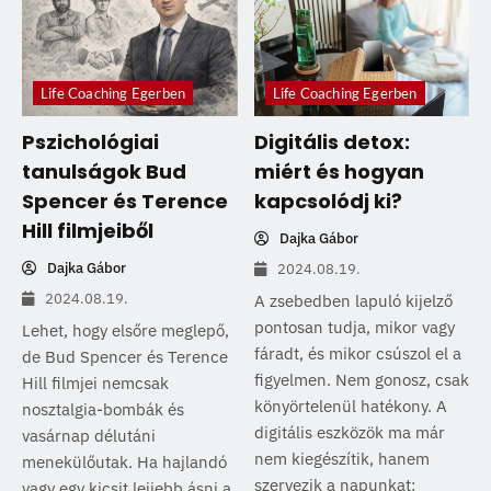
Life Coaching Egerben
Life Coaching Egerben
Pszichológiai
Digitális detox:
tanulságok Bud
miért és hogyan
Spencer és Terence
kapcsolódj ki?
Hill filmjeiből
Dajka Gábor
Dajka Gábor
2024.08.19.
2024.08.19.
A zsebedben lapuló kijelző
pontosan tudja, mikor vagy
Lehet, hogy elsőre meglepő,
fáradt, és mikor csúszol el a
de Bud Spencer és Terence
figyelmen. Nem gonosz, csak
Hill filmjei nemcsak
könyörtelenül hatékony. A
nosztalgia-bombák és
digitális eszközök ma már
vasárnap délutáni
nem kiegészítik, hanem
menekülőutak. Ha hajlandó
szervezik a napunkat:
vagy egy kicsit lejjebb ásni a