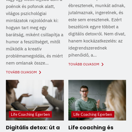
ébresztenek, munkát adnak,
poénok és pofonok alatt,
jutalmaznak, ingerelnek, és
világos pszichológiai
este sem eresztenek. Ezért
mintázatok rajzolódnak ki:
beszélünk egyre többet a
hogyan tart meg egy
digitális detoxról. Nem divat,
barátság, miként csillapítja a
hanem kockázatkezelés: az
humor a feszültséget, mitől
idegrendszerednek
működik a kreatív
pihenőidő, a...
problémamegoldás, és miért
nem omlanak össze...
TOVÁBB OLVASOM
TOVÁBB OLVASOM
Life Coaching Egerben
Life Coaching Egerben
Digitális detox: út a
Life coaching és