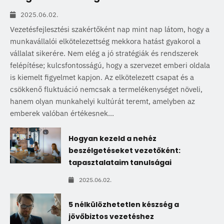
2025.06.02.
Vezetésfejlesztési szakértőként nap mint nap látom, hogy a
munkavállalói elkötelezettség mekkora hatást gyakorol a
vállalat sikerére. Nem elég a jó stratégiák és rendszerek
felépítése; kulcsfontosságú, hogy a szervezet emberi oldala
is kiemelt figyelmet kapjon. Az elkötelezett csapat és a
csökkenő fluktuáció nemcsak a termelékenységet növeli,
hanem olyan munkahelyi kultúrát teremt, amelyben az
emberek valóban értékesnek...
Hogyan kezeld a nehéz
beszélgetéseket vezetőként:
tapasztalataim tanulságai
2025.06.02.
5 nélkülözhetetlen készség a
jövőbiztos vezetéshez