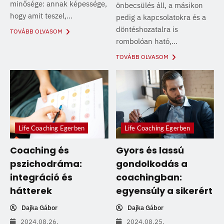
minősége: annak képessége,
önbecsülés áll, a másikon
hogy amit teszel,...
pedig a kapcsolatokra és a
döntéshozatalra is
TOVÁBB OLVASOM
rombolóan ható,...
TOVÁBB OLVASOM
Life Coaching Egerben
Life Coaching Egerben
Coaching és
Gyors és lassú
pszichodráma:
gondolkodás a
integráció és
coachingban:
hátterek
egyensúly a sikerért
Dajka Gábor
Dajka Gábor
2024.08.26.
2024.08.25.