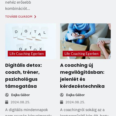
nehéz erősebb
kombinációt...
TOVÁBB OLVASOM
Life Coaching Egerben
Life Coaching Egerben
Digitális detox:
A coaching új
coach, tréner,
megvilágításban:
pszichológus
jelenlét és
támogatása
kérdezéstechnika
Dajka Gábor
Dajka Gábor
2024.08.25.
2024.08.25.
A digitális mindennapok
A coachingról sokáig az a
nem csupán kényelmesek:
leegyszerűsítő kép élt, hogy