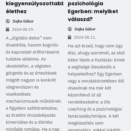
kiegyensúlyozottabb
pszichológia
élethez
Egerben: melyiket
válaszd?
Dajka Gábor
Dajka Gábor
2024.08.19.
2024.08.11.
A „digitális detox” nem
divatdiéta, hanem kognitív
Ha azt érzed, hogy nem úgy
és kapcsolati erőforrásaink
élsz, ahogy szeretnél, az első
tudatos védelme. Az
bátor lépés a tisztázás: kinek
okostelefon, a végtelen
a segítsége illeszkedik a
görgetés és az értesítések
helyzetedhez? Egy Egerben
mögött nagyon is konkrét
vagy a vonzáskörzetében élő
idegrendszeri és
olvasónak ma már két
viselkedéses
kézenfekvő út áll
mechanizmusok működnek:
rendelkezésére: a life
a figyelem széttöredezése,
coaching és a pszichológiai
az érzelmi önszabályozás
tanácsadás/terápia. A két
kimerülése és a döntési
megközelítés nem
minőség romlása. Ha a nap
versenytárs, sokkal inkább