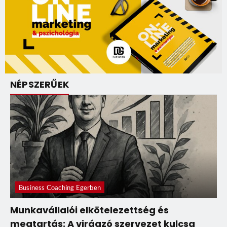
NÉPSZERŰEK
Business Coaching Egerben
Munkavállalói elkötelezettség és
megtartás: A virágzó szervezet kulcsa