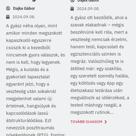
Dajka Gábor
Dajka Gábor
2024.09.08.
2024.09.08.
A gyász ott kezdődik, ahol a
szavak elakadnak – mégis
A gyász néha olyan, mint
beszélnünk kell róla, mert a
amikor minden megszokott
veszteség nemcsak érzelmi,
kapaszkodó egyszerre
hanem testi, kapcsolati és
csúszik ki a kezedből:
egzisztenciális szinten is
nincsenek gyors válaszok, és
megráz. Valószínűleg te is
nem is kell, hogy legyenek.
átélted már: egy szakítás,
Mégis, a kutatás és a
egy szeretett személy halála,
gyakorlati tapasztalat
egy költözés vagy épp egy
egyaránt jelzi, hogy a
életszakasz lezárása után
veszteség után sokaknál
megváltozik az időérzéked, a
megjelenhet valami új:
tested máshogy reagál, a
értelmek, hangsúlyok és
megszokott rutinok...
kapcsolódások lassú
átstrukturálódása. Ezt
TOVÁBB OLVASOM
nevezzük poszttraumás
növekedésnek (PTG). Fontos: