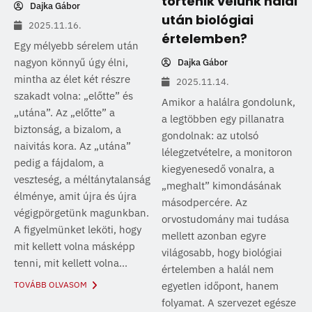
történik velünk halál
Dajka Gábor
után biológiai
2025.11.16.
értelemben?
Egy mélyebb sérelem után
nagyon könnyű úgy élni,
Dajka Gábor
mintha az élet két részre
2025.11.14.
szakadt volna: „előtte” és
Amikor a halálra gondolunk,
„utána”. Az „előtte” a
a legtöbben egy pillanatra
biztonság, a bizalom, a
gondolnak: az utolsó
naivitás kora. Az „utána”
lélegzetvételre, a monitoron
pedig a fájdalom, a
kiegyenesedő vonalra, a
veszteség, a méltánytalanság
„meghalt” kimondásának
élménye, amit újra és újra
másodpercére. Az
végigpörgetünk magunkban.
orvostudomány mai tudása
A figyelmünket leköti, hogy
mellett azonban egyre
mit kellett volna másképp
világosabb, hogy biológiai
tenni, mit kellett volna...
értelemben a halál nem
TOVÁBB OLVASOM
egyetlen időpont, hanem
folyamat. A szervezet egésze