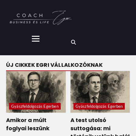
ÚJ CIKKEK EGRI VÁLLALKOZÓKNAK
Gyászfeldolgozás Egerben
Gyászfeldolgozás Egerben
Amikor a múlt
A test utolsó
foglyai leszünk
suttogása: mi