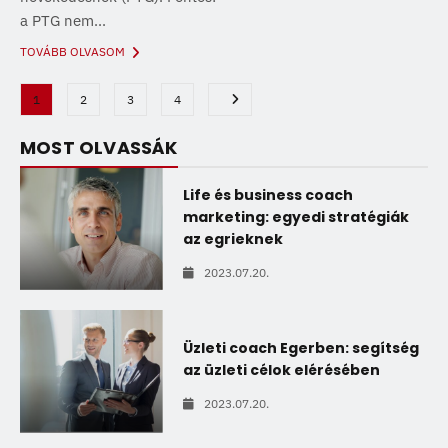
a PTG nem...
TOVÁBB OLVASOM
1
2
3
4
MOST OLVASSÁK
Life és business coach
marketing: egyedi stratégiák
az egrieknek
2023.07.20.
Üzleti coach Egerben: segítség
az üzleti célok elérésében
2023.07.20.