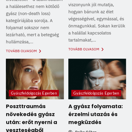
viszonyunk jól mutatja,
a halálesethez nem kötődő
hogyan bánunk az élet
gyász (non‑death loss)
végességével, egymással, és
kategóriájába sorolja. A
önmagunkkal. Sokan kerülik
folyamat sokszor nem
a halállal kapcsolatos
lezárható, mert a betegség
tartalmakat,...
hullámzása,...
TOVÁBB OLVASOM
TOVÁBB OLVASOM
Gyászfeldolgozás Egerben
Gyászfeldolgozás Egerben
Poszttraumás
A gyász folyamata:
növekedés gyász
érzelmi utazás és
után: erőt nyerni a
megküzdés
veszteségből