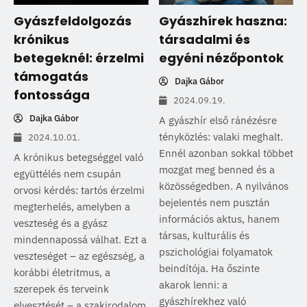
Gyászfeldolgozás
Gyászhírek haszna:
krónikus
társadalmi és
betegeknél: érzelmi
egyéni nézőpontok
támogatás
Dajka Gábor
fontossága
2024.09.19.
Dajka Gábor
A gyászhír első ránézésre
tényközlés: valaki meghalt.
2024.10.01.
Ennél azonban sokkal többet
A krónikus betegséggel való
mozgat meg benned és a
együttélés nem csupán
közösségedben. A nyilvános
orvosi kérdés: tartós érzelmi
bejelentés nem pusztán
megterhelés, amelyben a
információs aktus, hanem
veszteség és a gyász
társas, kulturális és
mindennapossá válhat. Ezt a
pszichológiai folyamatok
veszteséget – az egészség, a
beindítója. Ha őszinte
korábbi életritmus, a
akarok lenni: a
szerepek és terveink
gyászhírekhez való
elvesztését – a szakirodalom