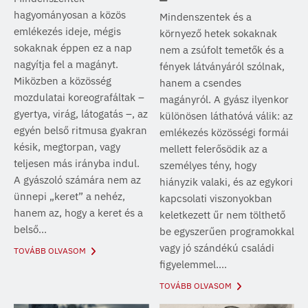
hagyományosan a közös
Mindenszentek és a
emlékezés ideje, mégis
környező hetek sokaknak
sokaknak éppen ez a nap
nem a zsúfolt temetők és a
nagyítja fel a magányt.
fények látványáról szólnak,
Miközben a közösség
hanem a csendes
mozdulatai koreografáltak –
magányról. A gyász ilyenkor
gyertya, virág, látogatás –, az
különösen láthatóvá válik: az
egyén belső ritmusa gyakran
emlékezés közösségi formái
késik, megtorpan, vagy
mellett felerősödik az a
teljesen más irányba indul.
személyes tény, hogy
A gyászoló számára nem az
hiányzik valaki, és az egykori
ünnepi „keret” a nehéz,
kapcsolati viszonyokban
hanem az, hogy a keret és a
keletkezett űr nem tölthető
belső...
be egyszerűen programokkal
vagy jó szándékú családi
TOVÁBB OLVASOM
figyelemmel....
TOVÁBB OLVASOM