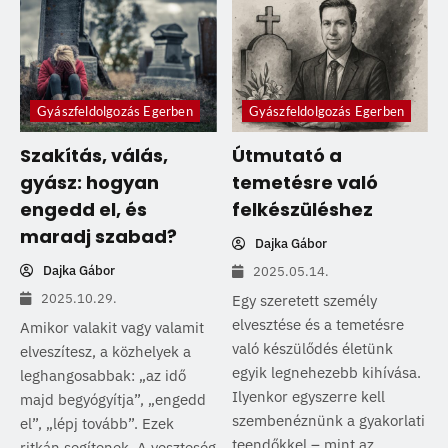
Gyászfeldolgozás Egerben
Gyászfeldolgozás Egerben
Szakítás, válás,
Útmutató a
gyász: hogyan
temetésre való
engedd el, és
felkészüléshez
maradj szabad?
Dajka Gábor
Dajka Gábor
2025.05.14.
2025.10.29.
Egy szeretett személy
elvesztése és a temetésre
Amikor valakit vagy valamit
való készülődés életünk
elveszítesz, a közhelyek a
egyik legnehezebb kihívása.
leghangosabbak: „az idő
Ilyenkor egyszerre kell
majd begyógyítja”, „engedd
szembenéznünk a gyakorlati
el”, „lépj tovább”. Ezek
teendőkkel – mint az
ritkán segítenek. A veszteség