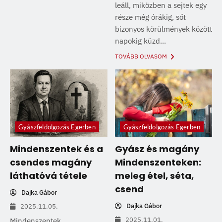
leáll, miközben a sejtek egy
része még órákig, sőt
bizonyos körülmények között
napokig küzd...
TOVÁBB OLVASOM
Gyászfeldolgozás Egerben
Gyászfeldolgozás Egerben
Mindenszentek és a
Gyász és magány
csendes magány
Mindenszenteken:
láthatóvá tétele
meleg étel, séta,
csend
Dajka Gábor
Dajka Gábor
2025.11.05.
2025.11.01.
Mindenszentek