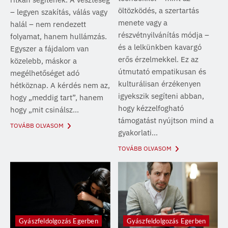
öltözködés, a szertartás
– legyen szakítás, válás vagy
menete vagy a
halál – nem rendezett
részvétnyilvánítás módja –
folyamat, hanem hullámzás.
és a lelkünkben kavargó
Egyszer a fájdalom van
erős érzelmekkel. Ez az
közelebb, máskor a
útmutató empatikusan és
megélhetőséget adó
kulturálisan érzékenyen
hétköznap. A kérdés nem az,
igyekszik segíteni abban,
hogy „meddig tart”, hanem
hogy kézzelfogható
hogy „mit csinálsz...
támogatást nyújtson mind a
TOVÁBB OLVASOM
gyakorlati...
TOVÁBB OLVASOM
Gyászfeldolgozás Egerben
Gyászfeldolgozás Egerben