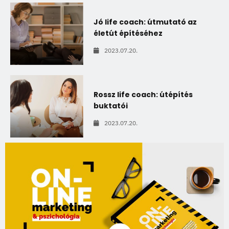
Jó life coach: útmutató az
életút építéséhez
2023.07.20.
Rossz life coach: útépítés
buktatói
2023.07.20.