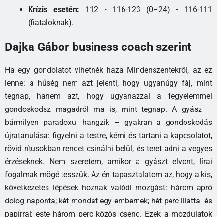
Krízis esetén:
112 • 116-123 (0–24) • 116-111
(fiataloknak).
Dajka Gábor business coach szerint
Ha egy gondolatot vihetnék haza Mindenszentekről, az ez
lenne: a hűség nem azt jelenti, hogy ugyanúgy fáj, mint
tegnap, hanem azt, hogy ugyanazzal a fegyelemmel
gondoskodsz magadról ma is, mint tegnap. A gyász –
bármilyen paradoxul hangzik – gyakran a gondoskodás
újratanulása: figyelni a testre, kérni és tartani a kapcsolatot,
rövid rítusokban rendet csinálni belül, és teret adni a vegyes
érzéseknek. Nem szeretem, amikor a gyászt elvont, lírai
fogalmak mögé tesszük. Az én tapasztalatom az, hogy a kis,
következetes lépések hoznak valódi mozgást: három apró
dolog naponta; két mondat egy embernek; hét perc illattal és
papírral; este három perc közös csend. Ezek a mozdulatok