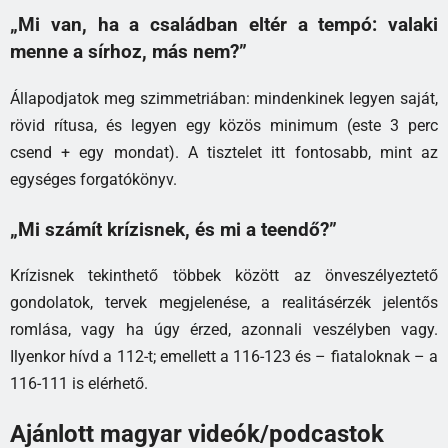
„Mi van, ha a családban eltér a tempó: valaki
menne a sírhoz, más nem?”
Állapodjatok meg szimmetriában: mindenkinek legyen saját,
rövid rítusa, és legyen egy közös minimum (este 3 perc
csend + egy mondat). A tisztelet itt fontosabb, mint az
egységes forgatókönyv.
„Mi számít krízisnek, és mi a teendő?”
Krízisnek tekinthető többek között az önveszélyeztető
gondolatok, tervek megjelenése, a realitásérzék jelentős
romlása, vagy ha úgy érzed, azonnali veszélyben vagy.
Ilyenkor hívd a 112-t; emellett a 116-123 és – fiataloknak – a
116-111 is elérhető.
Ajánlott magyar videók/podcastok