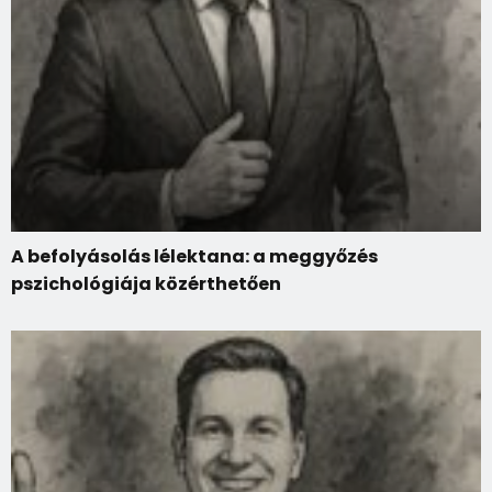
A befolyásolás lélektana: a meggyőzés
pszichológiája közérthetően