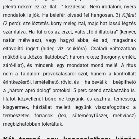
jelenti nekem ez az illat …” kezdéssel. Nem irodalom, nyers
mondatok is jók. Ha belefér, olvasd fel hangosan. 3)
Kijárat
(2 perc): szellőztetés, korty meleg ital, majd hat lassú légzés
számlálva. Ha túl erős az érzet, válts „föld-illatokra” (kenyér,
natúr méhviasz), vagy hagyd abba, és adj magadnak
eltávolító ingert (hideg víz csuklóra). Családi változatban
működik a „közös illatdoboz”: három rekesz (horgony, emlék,
záró-illat), és mindenki egy mondatot mond mellé. A rítus
nem a fájdalom provokálásáról szól, hanem a kontrollált
érintkezésről. Ismételhető, rövid, és – ha beválik – beépíthető
a „három apró dolog” protokoll 5 perc csend szakaszába is.
Illatot közvetlenül bőrre ne tegyünk, és asztma, terhesség,
kisgyermek, háziállat mellett legyünk visszafogottak: a
természetes források (tea, süteményfűszer, méhviasz)
megbízhatóbban toleráltak.