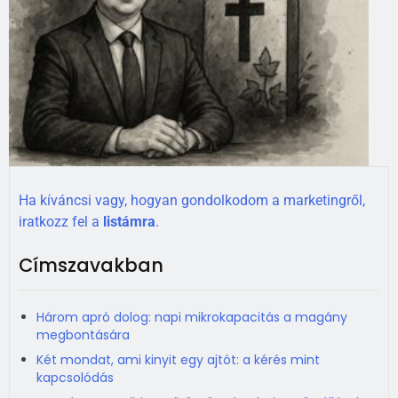
Ha kíváncsi vagy, hogyan gondolkodom a marketingről,
iratkozz fel a
listámra
.
Címszavakban
Három apró dolog: napi mikrokapacitás a magány
megbontására
Két mondat, ami kinyit egy ajtót: a kérés mint
kapcsolódás