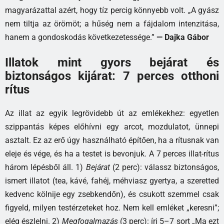
magyarázattal azért, hogy tíz percig könnyebb volt. „A gyász
nem tiltja az örömöt; a hűség nem a fájdalom intenzitása,
hanem a gondoskodás következetessége.”
— Dajka Gábor
Illatok mint gyors bejárat és
biztonságos kijárat: 7 perces otthoni
rítus
Az illat az egyik legrövidebb út az emlékekhez: egyetlen
szippantás képes előhívni egy arcot, mozdulatot, ünnepi
asztalt. Ez az erő úgy használható építően, ha a rítusnak van
eleje és vége, és ha a testet is bevonjuk. A 7 perces illat-rítus
három lépésből áll. 1)
Bejárat
(2 perc): válassz biztonságos,
ismert illatot (tea, kávé, fahéj, méhviasz gyertya, a szeretted
kedvenc kölnije egy zsebkendőn), és csukott szemmel csak
figyeld, milyen testérzeteket hoz. Nem kell emléket „keresni”;
elég észlelni. 2)
Megfogalmazás
(3 perc): írj 5–7 sort „Ma ezt