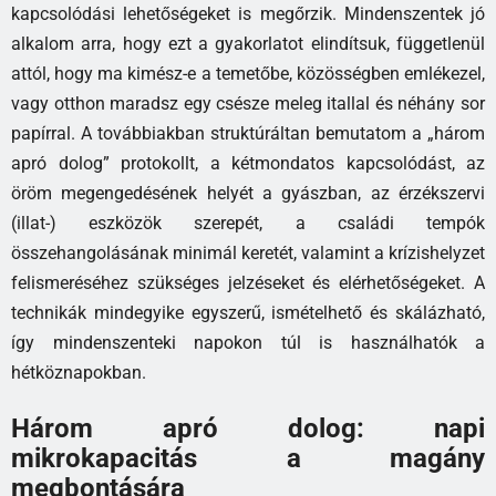
kapcsolódási lehetőségeket is megőrzik. Mindenszentek jó
alkalom arra, hogy ezt a gyakorlatot elindítsuk, függetlenül
attól, hogy ma kimész-e a temetőbe, közösségben emlékezel,
vagy otthon maradsz egy csésze meleg itallal és néhány sor
papírral. A továbbiakban struktúráltan bemutatom a „három
apró dolog” protokollt, a kétmondatos kapcsolódást, az
öröm megengedésének helyét a gyászban, az érzékszervi
(illat-) eszközök szerepét, a családi tempók
összehangolásának minimál keretét, valamint a krízishelyzet
felismeréséhez szükséges jelzéseket és elérhetőségeket. A
technikák mindegyike egyszerű, ismételhető és skálázható,
így mindenszenteki napokon túl is használhatók a
hétköznapokban.
Három apró dolog: napi
mikrokapacitás a magány
megbontására