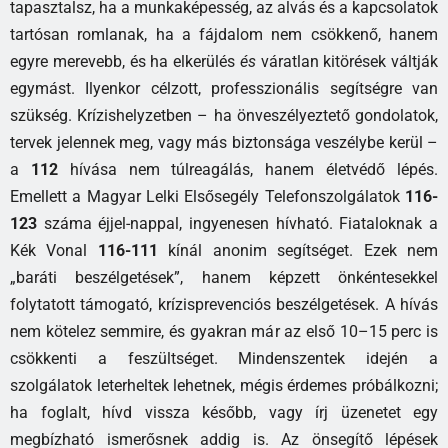
tapasztalsz, ha a munkaképesség, az alvás és a kapcsolatok
tartósan romlanak, ha a fájdalom nem csökkenő, hanem
egyre merevebb, és ha elkerülés
és
váratlan kitörések váltják
egymást. Ilyenkor célzott, professzionális segítségre van
szükség. Krízishelyzetben – ha önveszélyeztető gondolatok,
tervek jelennek meg, vagy más biztonsága veszélybe kerül –
a
112
hívása nem túlreagálás, hanem életvédő lépés.
Emellett a Magyar Lelki Elsősegély Telefonszolgálatok
116-
123
száma éjjel-nappal, ingyenesen hívható. Fiataloknak a
Kék Vonal
116-111
kínál anonim segítséget. Ezek nem
„baráti beszélgetések”, hanem képzett önkéntesekkel
folytatott támogató, krízisprevenciós beszélgetések. A hívás
nem kötelez semmire, és gyakran már az első 10–15 perc is
csökkenti a feszültséget. Mindenszentek idején a
szolgálatok leterheltek lehetnek, mégis érdemes próbálkozni;
ha foglalt, hívd vissza később, vagy írj üzenetet egy
megbízható ismerősnek addig is. Az önsegítő lépések