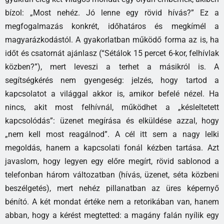
bízol: „Most nehéz. Jó lenne egy rövid hívás?” Ez a
megfogalmazás konkrét, időhatáros és megkímél a
magyarázkodástól. A gyakorlatban működő forma az is, ha
időt és csatornát ajánlasz (“Sétálok 15 percet 6-kor, felhívlak
közben?”), mert leveszi a terhet a másikról is. A
segítségkérés nem gyengeség: jelzés, hogy tartod a
kapcsolatot a világgal akkor is, amikor befelé nézel. Ha
nincs, akit most felhívnál, működhet a „késleltetett
kapcsolódás”: üzenet megírása és elküldése azzal, hogy
„nem kell most reagálnod”. A cél itt sem a nagy lelki
megoldás, hanem a kapcsolati fonál kézben tartása. Azt
javaslom, hogy legyen egy előre megírt, rövid sablonod a
telefonban három változatban (hívás, üzenet, séta közbeni
beszélgetés), mert nehéz pillanatban az üres képernyő
bénító. A két mondat értéke nem a retorikában van, hanem
abban, hogy a kérést megtetted: a magány falán nyílik egy