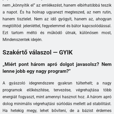
nem „könnyítik el” az emlékezést, hanem elbírhatóbbá teszik
a napot. És ha holnap ugyanezt megteszed, az nem rutin,
hanem tisztelet. Nem az idő gyógyít, hanem az, ahogyan
megtöltöd: jelenléttel, fegyelemmel és bátor kapcsolódással.
Ezt tartom méltó és működő útnak, különösen most,
Mindenszentek idején.
Szakértő válaszol — GYIK
„Miért pont három apró dolgot javasolsz? Nem
lenne jobb egy nagy program?”
A gyászoló idegrendszere gyakran túlterhelt; a nagy
programok előkészítése, tervezése, végrehajtása több
energiát fogyaszt, mint amennyi hasznot hoz. A három apró
dolog minimális végrehajtási súrlódás mellett ad stabilitást.
Ha hetekig megy, lehet bővíteni, de a bázist érdemes