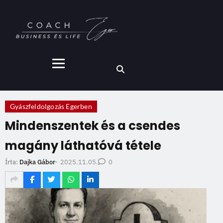
Gyászfeldolgozás Egerben
Mindenszentek és a csendes
magány láthatóvá tétele
2025.11.05.
Írta:
Dajka Gábor
-
0