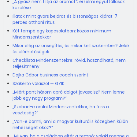
„A gyász nem tiltja az örömöt”: érzelmi együttállások
kezelése
Illatok mint gyors bejárat és biztonságos kijárat: 7
perces otthoni rítus
Két tempó egy kapcsolatban: közös minimum
Mindenszentekkor
Mikor elég az önsegítés, és mikor kell szakember? Jelek
és elérhetőségek
Checklista Mindenszentekre: rövid, használható, nem
teljesítmény
Dajka Gábor business coach szerint
Szakértő válaszol — GYIK
„Miért pont három apró dolgot javasolsz? Nem lenne
jobb egy nagy program?”
„Szabad-e örülni Mindenszentekkor, ha friss a
veszteség?”
„Van-e bármi, ami a magyar kulturális közegben külön
nehézséget okoz?”
„Mi van, ha a családban eltér a tempó: valaki menne a