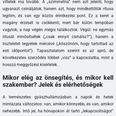
vittetek ma tovább. A „szimmetria” nem azt jelenti, hogy
ugyanazt csináljátok, hanem azt, hogy mindkettőtök rítusa
legitim, és van
egy
közös érintkezési pont. Ez a keret a
magány érzését is csökkenti, mert bár külön tempóban
vagytok, a nap végén mégis találkoztok. Végül: ne egymás
rítusát minősítsétek („csak ennyit csinálsz?”), hanem a
tiszteletet tegyétek mércévé („köszönöm, hogy tartottad az
esti időpontot”). Tapasztalatom szerint ez az apró, de
következetes szerződés többet „visz” a kapcsolatba, mint a
hosszú meggyőzési kísérletek.
Mikor elég az önsegítés, és mikor kell
szakember? Jelek és elérhetőségek
A természetes gyászhullámzásban a napok és hetek
mintázata változatos: van, amikor könnyebb, és van, amikor
nehezebb. Intő jel, ha hónapokon át tartó „lekapcsoltságot”