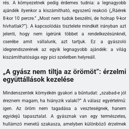
rés. A környezetnek pedig érdemes tudnia: a legnagyobb
ajándék ilyenkor a kiszámítható, egyszerű reakció („Ráérek
8-kor 10 percre.” „Most nem tudok beszélni, de holnap 9-kor
hívhatlak?”). A kapcsolódás tisztelete mindkét irányban azt
jelenti, hogy nem ígérünk többet a rendelkezésünknél,
cserébe amit vállalunk, azt tartjuk. Ez a gyászoló
idegrendszerének az egyik legnagyobb ajándék: a világ
kiszámíthatósága egy pici szeletben helyreáll.
„A gyász nem tiltja az örömöt”: érzelmi
együttállások kezelése
Mindenszentek környékén gyakori a bűntudat: „szabad-e jól
éreznem magam, ha hiányzik valaki?” A válasz egyértelmű:
igen. Az öröm nem tagadása a veszteségnek, hanem
egyidejű tapasztalat. A gyásznak van egy természetes,
hullámzó menetű szakasza, amelyben különböző érzelmek