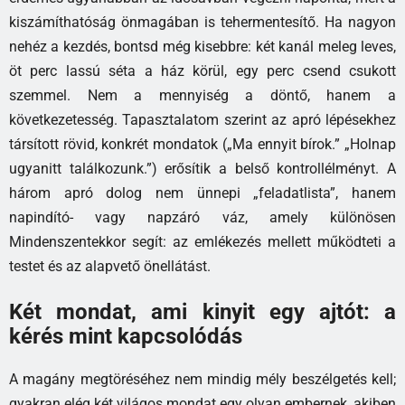
kiszámíthatóság önmagában is tehermentesítő. Ha nagyon
nehéz a kezdés, bontsd még kisebbre: két kanál meleg leves,
öt perc lassú séta a ház körül, egy perc csend csukott
szemmel. Nem a mennyiség a döntő, hanem a
következetesség. Tapasztalatom szerint az apró lépésekhez
társított rövid, konkrét mondatok („Ma ennyit bírok.” „Holnap
ugyanitt találkozunk.”) erősítik a belső kontrollélményt. A
három apró dolog nem ünnepi „feladatlista”, hanem
napindító- vagy napzáró váz, amely különösen
Mindenszentekkor segít: az emlékezés mellett működteti a
testet és az alapvető önellátást.
Két mondat, ami kinyit egy ajtót: a
kérés mint kapcsolódás
A magány megtöréséhez nem mindig mély beszélgetés kell;
gyakran elég két világos mondat egy olyan embernek, akiben