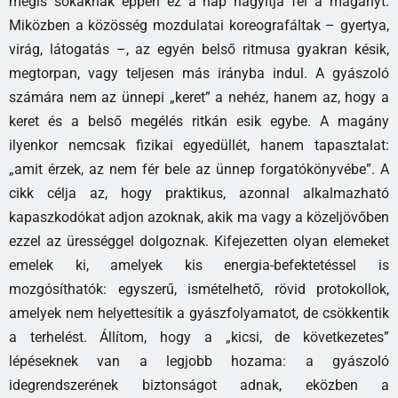
mégis sokaknak éppen ez a nap nagyítja fel a magányt.
Miközben a közösség mozdulatai koreografáltak – gyertya,
virág, látogatás –, az egyén belső ritmusa gyakran késik,
megtorpan, vagy teljesen más irányba indul. A gyászoló
számára nem az ünnepi „keret” a nehéz, hanem az, hogy a
keret és a belső megélés ritkán esik egybe. A magány
ilyenkor nemcsak fizikai egyedüllét, hanem tapasztalat:
„amit érzek, az nem fér bele az ünnep forgatókönyvébe”. A
cikk célja az, hogy praktikus, azonnal alkalmazható
kapaszkodókat adjon azoknak, akik ma vagy a közeljövőben
ezzel az ürességgel dolgoznak. Kifejezetten olyan elemeket
emelek ki, amelyek kis energia-befektetéssel is
mozgósíthatók: egyszerű, ismételhető, rövid protokollok,
amelyek nem helyettesítik a gyászfolyamatot, de csökkentik
a terhelést. Állítom, hogy a „kicsi, de következetes”
lépéseknek van a legjobb hozama: a gyászoló
idegrendszerének biztonságot adnak, eközben a