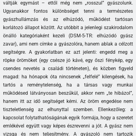
váltják egymást – ettől még nem „rosszul” gyászolunk.
Ugyanakkor fontos különbséget tenni a természetes
gyászhullámzás és az elhúzódó, működést tartósan
korlátozó állapot között. Az utóbbit a jelenlegi szakirodalom
önálló kategóriaként kezeli (DSM-5-TR: elhúzódó gyász
zavar), ami nem címke a gyászolóra, hanem ablak a célzott
segítségre. A gyakorlatban ez azt jelenti: engedd meg a
röpke örömöket (egy csésze jó kávé, egy őszi fénykép, egy
csendes nevetés a családi történeten), és közben figyeld
magad: ha hónapok óta nincsenek „felfelé” kilengések, ha
tartós a reménytelenség, ha a társas vagy munkai
működésed látványosan beszűkül, akkor nem „te hibázol”,
hanem itt az idő segítséget kérni. Az öröm engedése nem
tiszteletlenség az elhunyttal szemben. Ellenkezőleg: a
kapcsolat folytathatóságának egyik formája, hogy a szeretet
emlékével együtt vagy képes észrevenni a jót. A gyász nem
vizsga és nem teljesítmény. A gyászoló nem tartozik