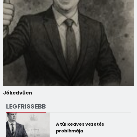
Jókedvűen
LEGFRISSEBB
A túl kedves vezetés
problémája