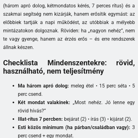
(három apró dolog, kétmondatos kérés, 7 perces rítus) és a
szakmai segítség nem kizárják, hanem erősítik egymást: az
előbbiek tartják a napi működést, az utóbbiak a mélyebb
mintázatokon dolgoznak. Röviden: ha „nagyon nehéz”, nem
te vagy gyenge, hanem az érzés erős – és erre rendszerek
állnak készen.
Checklista Mindenszentekre: rövid,
használható, nem teljesítmény
Ma három apró dolog:
meleg étel • 15 perc séta • 5
perc csend.
Két mondat valakinek:
„Most nehéz. Jó lenne egy
rövid hívás?”
Illat-rítus 7 percben:
bejárat (2) • írás (3) • kijárat (2).
Esti közös minimum (ha párban/családban vagy):
3
perc csend + egy mondat.