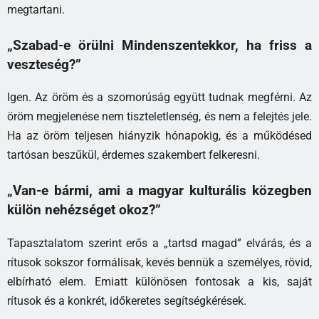
megtartani.
„Szabad-e örülni Mindenszentekkor, ha friss a
veszteség?”
Igen. Az öröm és a szomorúság együtt tudnak megférni. Az
öröm megjelenése nem tiszteletlenség, és nem a felejtés jele.
Ha az öröm teljesen hiányzik hónapokig, és a működésed
tartósan beszűkül, érdemes szakembert felkeresni.
„Van-e bármi, ami a magyar kulturális közegben
külön nehézséget okoz?”
Tapasztalatom szerint erős a „tartsd magad” elvárás, és a
rítusok sokszor formálisak, kevés bennük a személyes, rövid,
elbírható elem. Emiatt különösen fontosak a kis, saját
rítusok és a konkrét, időkeretes segítségkérések.