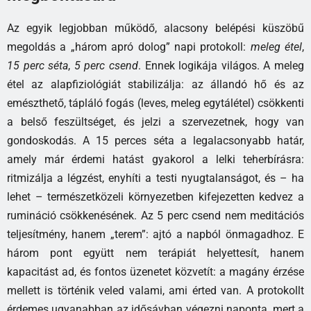
Az egyik legjobban működő, alacsony belépési küszöbű
megoldás a „három apró dolog” napi protokoll:
meleg étel
,
15 perc séta
,
5 perc csend
. Ennek logikája világos. A meleg
étel az alapfiziológiát stabilizálja: az állandó hő és az
emészthető, tápláló fogás (leves, meleg egytálétel) csökkenti
a belső feszültséget, és jelzi a szervezetnek, hogy van
gondoskodás. A 15 perces séta a legalacsonyabb határ,
amely már érdemi hatást gyakorol a lelki teherbírásra:
ritmizálja a légzést, enyhíti a testi nyugtalanságot, és – ha
lehet – természetközeli környezetben kifejezetten kedvez a
rumináció csökkenésének. Az 5 perc csend nem meditációs
teljesítmény, hanem „terem”: ajtó a napból önmagadhoz. E
három pont együtt nem terápiát helyettesít, hanem
kapacitást ad, és fontos üzenetet közvetít: a magány érzése
mellett is történik veled valami, ami érted van. A protokollt
érdemes ugyanabban az idősávban végezni naponta, mert a