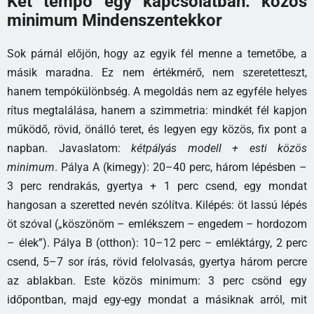
Két tempó egy kapcsolatban: közös
minimum Mindenszentekkor
Sok párnál előjön, hogy az egyik fél menne a temetőbe, a
másik maradna. Ez nem értékmérő, nem szeretetteszt,
hanem tempókülönbség. A megoldás nem az egyféle helyes
rítus megtalálása, hanem a szimmetria: mindkét fél kapjon
működő, rövid, önálló teret, és legyen egy közös, fix pont a
napban. Javaslatom:
kétpályás modell + esti közös
minimum
. Pálya A (kimegy): 20–40 perc, három lépésben –
3 perc rendrakás, gyertya + 1 perc csend, egy mondat
hangosan a szeretted nevén szólítva. Kilépés: öt lassú lépés
öt szóval („köszönöm – emlékszem – engedem – hordozom
– élek”). Pálya B (otthon): 10–12 perc – emléktárgy, 2 perc
csend, 5–7 sor írás, rövid felolvasás, gyertya három percre
az ablakban. Este közös minimum: 3 perc csönd egy
időpontban, majd egy-egy mondat a másiknak arról, mit