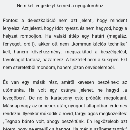
Nem kell engedélyt kérned a nyugalomhoz.
Fontos: a de-eszkaláció nem azt jelenti, hogy mindent
lenyelsz. Azt jelenti, hogy időt nyersz, és nem hagyod, hogy a
helyzet romboljon. Ha valaki átlép egy határt (megaláz,
fenyeget, ordít), akkor ott nem „kommunikációs technika”
kell, hanem következmény: megszakítod a beszélgetést,
távolságot tartasz, hazamész. A tisztelet nem alkuképes. Ezt
nem szeretetből mondom, hanem józan önvédelemből.
És van egy másik rész, amiről kevesen beszélnek: az
utómunka. Ha volt egy csúnya jelenet, ne hagyd „a
levegőben”. De ne is karácsony este próbáld megoldani.
Másnap vagy az ünnepek után, nyugodt állapotban érdemes
rendezni. Ilyenkor működik a rövid, tárgyilagos megközelítés:
„Tegnap bántó volt, ahogy beszéltünk. Én legközelebb azt
kérem, hogy ne emeljük a hangot. Ha mégis, szünetet tartok.”