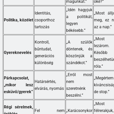
magunkat.”
oké?”
„Idén hagyjuk
Identitás,
„Most állj
a politikát,
Politika, közélet
csoporthoz
meg, ez 
legyen
tartozás
az a nap.”
békésebb.”
„Most e
Kontroll,
„A szülők
lezárom.
bűntudat,
döntenek, és
Gyereknevelés
Később
generációs
köszönjük a
beszélhetü
különbség
szándékot.”
róla.”
„Erről most
Párkapcsolat,
„Megérte
Határsértés,
nem
„mikor lesz
kíváncsisá
elvárás, nyomás
szeretnénk
esküvő/gyerek”
de stop.”
beszélni.”
„Most
Régi sérelmek,
Fel nem
„Karácsonykor
félrerakjuk
öröklés,