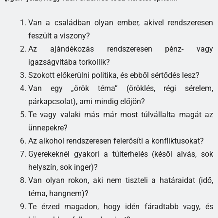
Van a családban olyan ember, akivel rendszeresen
feszült a viszony?
Az ajándékozás rendszeresen pénz- vagy
igazságvitába torkollik?
Szokott előkerülni politika, és ebből sértődés lesz?
Van egy „örök téma” (öröklés, régi sérelem,
párkapcsolat), ami mindig előjön?
Te vagy valaki más már most túlvállalta magát az
ünnepekre?
Az alkohol rendszeresen felerősíti a konfliktusokat?
Gyerekeknél gyakori a túlterhelés (késői alvás, sok
helyszín, sok inger)?
Van olyan rokon, aki nem tiszteli a határaidat (idő,
téma, hangnem)?
Te érzed magadon, hogy idén fáradtabb vagy, és