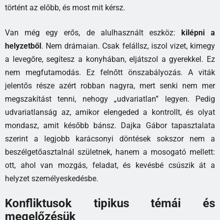
történt az előbb, és most mit kérsz.
Van még egy erős, de alulhasznált eszköz:
kilépni a
helyzetből
. Nem drámaian. Csak felállsz, iszol vizet, kimegy
a levegőre, segítesz a konyhában, eljátszol a gyerekkel. Ez
nem megfutamodás. Ez felnőtt önszabályozás. A viták
jelentős része azért robban nagyra, mert senki nem mer
megszakítást tenni, nehogy „udvariatlan” legyen. Pedig
udvariatlanság az, amikor elengeded a kontrollt, és olyat
mondasz, amit később bánsz. Dajka Gábor tapasztalata
szerint a legjobb karácsonyi döntések sokszor nem a
beszélgetőasztalnál születnek, hanem a mosogató mellett:
ott, ahol van mozgás, feladat, és kevésbé csúszik át a
helyzet személyeskedésbe.
Konfliktusok tipikus témái és
megelőzésük