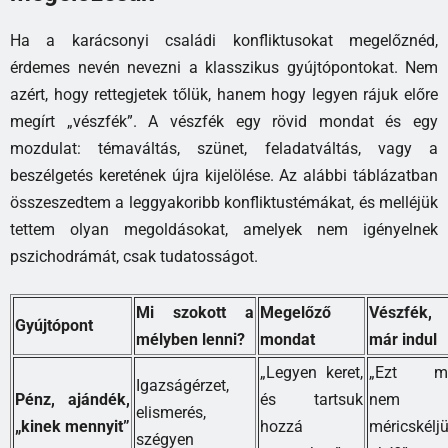
Ha a karácsonyi családi konfliktusokat megelőznéd,
érdemes nevén nevezni a klasszikus gyújtópontokat. Nem
azért, hogy rettegjetek tőlük, hanem hogy legyen rájuk előre
megírt „vészfék”. A vészfék egy rövid mondat és egy
mozdulat: témaváltás, szünet, feladatváltás, vagy a
beszélgetés keretének újra kijelölése. Az alábbi táblázatban
összeszedtem a leggyakoribb konfliktustémákat, és melléjük
tettem olyan megoldásokat, amelyek nem igényelnek
pszichodrámát, csak tudatosságot.
Mi szokott a
Megelőző
Vészfék,
Gyújtópont
mélyben lenni?
mondat
már indul
„Legyen keret,
„Ezt mo
Igazságérzet,
Pénz, ajándék,
és tartsuk
nem
elismerés,
„kinek mennyit”
hozzá
méricskéljü
szégyen