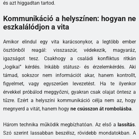
és azt higgadtan tartod.
Kommunikáció a helyszínen: hogyan ne
eszkalálódjon a vita
Amikor elindul egy vita karácsonykor, a legtöbb ember
ösztönből reagál: visszaszúr, védekezik, magyaráz,
igazságot tesz. Csakhogy a családi konfliktus ritkán
„logikai” kérdés. Inkább státusz- és érzelemkérdés. Aki
támad, sokszor nem információt akar, hanem kontrollt,
figyelmet, vagy egyszerűen levezetést. Ha te ilyenkor
érvekkel próbálod meggyőzni, gyakran csak olajat öntesz a
tűzre. Ezért a helyszíni kommunikáció célja nem az, hogy
megnyerd a vitát, hanem hogy
ne csússzon át rombolásba
.
Három technika működik megbízhatóan. Az első a
lassítás
.
Szó szerint lassabban beszélsz, rövidebb mondatokban. A