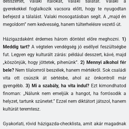
desszertet, valaki italokat, valaki salátát. Valaki a
gyerekekkel foglalkozik vacsora előtt, hogy te nyugodtan
befejezd a tálalást. Valaki mosogatásban segít. A „majd én
megoldom” nem kedvesség, hanem túlterhelésre vezető út.
Házigazdaként érdemes három döntést előre meghozni.
1)
Meddig tart?
A végtelen vendégség jó eséllyel feszültségbe
fut. Legyen egy kulturált zárás: például desszert, kávé, majd
„köszönjük, hogy jöttetek, pihenünk”.
2) Mennyi alkohol fér
bele?
Nem tilalomról beszélek, hanem mértékről. Sok családi
vita ott csúszik át sértésbe, ahol az önkontroll már
gyengébb.
3) Mi a szabály, ha vita indul?
Ezt kimondhatod
finoman: „Nálunk nem emeljük a hangot, ha forrósodik a
helyzet, tartunk szünetet.” Ezzel nem diktátort játszol, hanem
kultúrát teremtesz.
Gyakorlati, rövid házigazda-checklista, amit akár magadnak