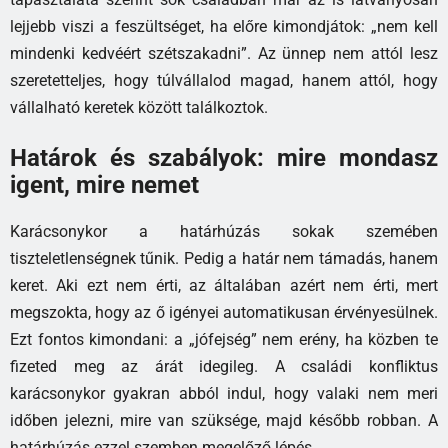
lejjebb viszi a feszültséget, ha előre kimondjátok: „nem kell
mindenki kedvéért szétszakadni”. Az ünnep nem attól lesz
szeretetteljes, hogy túlvállalod magad, hanem attól, hogy
vállalható keretek között találkoztok.
Határok és szabályok: mire mondasz
igent, mire nemet
Karácsonykor a határhúzás sokak szemében
tiszteletlenségnek tűnik. Pedig a határ nem támadás, hanem
keret. Aki ezt nem érti, az általában azért nem érti, mert
megszokta, hogy az ő igényei automatikusan érvényesülnek.
Ezt fontos kimondani: a „jófejség” nem erény, ha közben te
fizeted meg az árát idegileg. A családi konfliktus
karácsonykor gyakran abból indul, hogy valaki nem meri
időben jelezni, mire van szüksége, majd később robban. A
határhúzás ezzel szemben megelőző lépés.