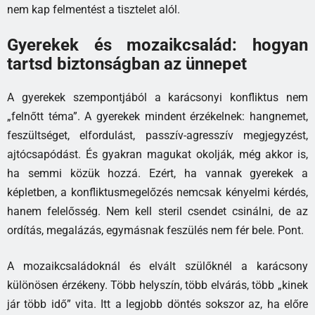
nem kap felmentést a tisztelet alól.
Gyerekek és mozaikcsalád: hogyan
tartsd biztonságban az ünnepet
A gyerekek szempontjából a karácsonyi konfliktus nem
„felnőtt téma”. A gyerekek mindent érzékelnek: hangnemet,
feszültséget, elfordulást, passzív-agresszív megjegyzést,
ajtócsapódást. És gyakran magukat okolják, még akkor is,
ha semmi közük hozzá. Ezért, ha vannak gyerekek a
képletben, a konfliktusmegelőzés nemcsak kényelmi kérdés,
hanem felelősség. Nem kell steril csendet csinálni, de az
ordítás, megalázás, egymásnak feszülés nem fér bele. Pont.
A mozaikcsaládoknál és elvált szülőknél a karácsony
különösen érzékeny. Több helyszín, több elvárás, több „kinek
jár több idő” vita. Itt a legjobb döntés sokszor az, ha előre