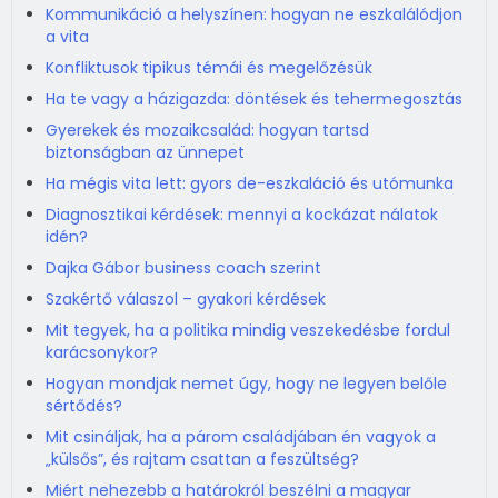
Kommunikáció a helyszínen: hogyan ne eszkalálódjon
a vita
Konfliktusok tipikus témái és megelőzésük
Ha te vagy a házigazda: döntések és tehermegosztás
Gyerekek és mozaikcsalád: hogyan tartsd
biztonságban az ünnepet
Ha mégis vita lett: gyors de-eszkaláció és utómunka
Diagnosztikai kérdések: mennyi a kockázat nálatok
idén?
Dajka Gábor business coach szerint
Szakértő válaszol – gyakori kérdések
Mit tegyek, ha a politika mindig veszekedésbe fordul
karácsonykor?
Hogyan mondjak nemet úgy, hogy ne legyen belőle
sértődés?
Mit csináljak, ha a párom családjában én vagyok a
„külsős”, és rajtam csattan a feszültség?
Miért nehezebb a határokról beszélni a magyar