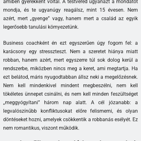
amiben gyerekként voltál. A testvéred ugyanazt a mondatot
mondja, és te ugyanúgy reagálsz, mint 15 évesen. Nem
azért, mert „gyenge” vagy, hanem mert a család az egyik
legerősebb tanulási környezetünk.
Business coachként én ezt egyszerűen úgy fogom fel: a
karácsony egy stresszteszt. Nem a szeretet hiánya miatt
robban, hanem azért, mert egyszerre túl sok dolog kerül a
rendszerbe, miközben nincs meg a keret, ami megtartja. Ha
ezt belátod, máris nyugodtabban állsz neki a megelőzésnek.
Nem kell mindenkivel mindent megbeszélni, nem kell
tökéletes ünnepet csinálni, és nem kell minden feszültséget
„meggyógyítani” három nap alatt. A cél józanabb: a
legvalószínűbb konfliktusokat előre felismerni, és olyan
döntéseket hozni, amelyek csökkentik a robbanás esélyét. Ez
nem romantikus, viszont működik.