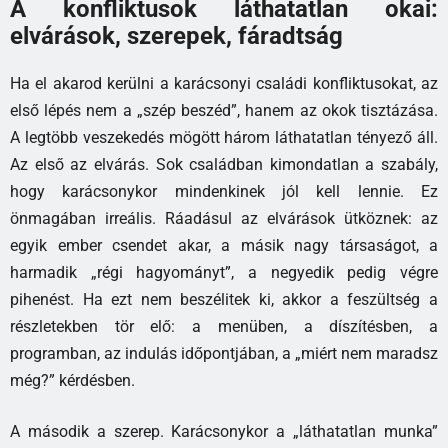
A konfliktusok láthatatlan okai:
elvárások, szerepek, fáradtság
Ha el akarod kerülni a karácsonyi családi konfliktusokat, az
első lépés nem a „szép beszéd”, hanem az okok tisztázása.
A legtöbb veszekedés mögött három láthatatlan tényező áll.
Az első az elvárás. Sok családban kimondatlan a szabály,
hogy karácsonykor mindenkinek jól kell lennie. Ez
önmagában irreális. Ráadásul az elvárások ütköznek: az
egyik ember csendet akar, a másik nagy társaságot, a
harmadik „régi hagyományt”, a negyedik pedig végre
pihenést. Ha ezt nem beszélitek ki, akkor a feszültség a
részletekben tör elő: a menüben, a díszítésben, a
programban, az indulás időpontjában, a „miért nem maradsz
még?” kérdésben.
A második a szerep. Karácsonykor a „láthatatlan munka”