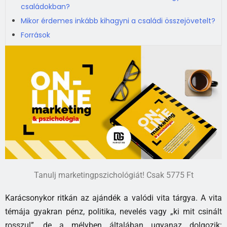
családokban?
Mikor érdemes inkább kihagyni a családi összejövetelt?
Források
Tanulj marketingpszichológiát! Csak 5775 Ft
Karácsonykor ritkán az ajándék a valódi vita tárgya. A vita
témája gyakran pénz, politika, nevelés vagy „ki mit csinált
rosszul”, de a mélyben általában ugyanaz dolgozik: