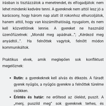
írásban is tisztázzátok a menetrendet, és elfogadjátok: nem
lehet mindenki kedvére tenni. A gyereknek nem attól lesz jó a
karácsony, hogy három nap alatt öt rokonhoz elhurcoljátok,
hanem attól, hogy van kiszámíthatóság, nyugalom, és nem
kell közvetítőnek lennie. A gyereket ne használd
üzenőfüzetnek: „Mondd meg apádnak…”; „Kérdezd meg
anyádtól…”. Ha felnőttek vagytok, felnőtt módon
kommunikáltok.
Praktikus elvek, amik meglepően sok konfliktust
megelőznek:
Rutin:
a gyerekeknek kell alvás és étkezés. A fáradt
gyerek nyűgös, a nyűgös gyerekre a felnőttek türelme
csökken.
Érintés és határ:
ne erőltesd az ölelést, puszit. A
„menj, puszild meg” sok gyereknek terhes, és