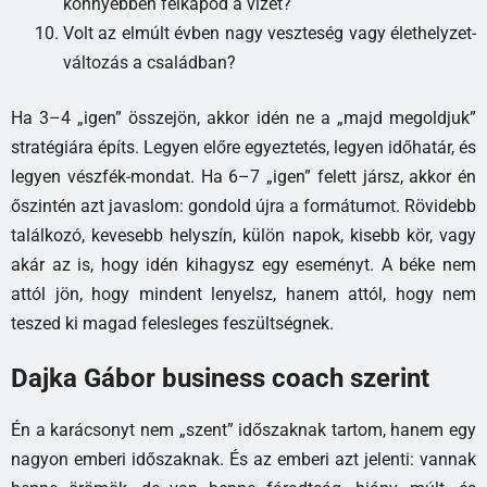
könnyebben felkapod a vizet?
Volt az elmúlt évben nagy veszteség vagy élethelyzet-
változás a családban?
Ha 3–4 „igen” összejön, akkor idén ne a „majd megoldjuk”
stratégiára építs. Legyen előre egyeztetés, legyen időhatár, és
legyen vészfék-mondat. Ha 6–7 „igen” felett jársz, akkor én
őszintén azt javaslom: gondold újra a formátumot. Rövidebb
találkozó, kevesebb helyszín, külön napok, kisebb kör, vagy
akár az is, hogy idén kihagysz egy eseményt. A béke nem
attól jön, hogy mindent lenyelsz, hanem attól, hogy nem
teszed ki magad felesleges feszültségnek.
Dajka Gábor business coach szerint
Én a karácsonyt nem „szent” időszaknak tartom, hanem egy
nagyon emberi időszaknak. És az emberi azt jelenti: vannak