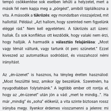
tempó csökkentése sok esetben lehűti a helyzetet, mert a
másik fél nem kapja meg a „pörgést”, amiből táplálkozna a
vita. A második a
tükrözés
: egy mondatban visszajelzed, mit
hallottál. Például: „Azt hallom, hogy szerinted nem figyelünk
eléggé rád.” Nem kell egyetérteni. A tükrözés azt üzeni:
hallak. És sok konfliktus ott kezdődik, hogy valaki nem érzi,
hogy hallják. A harmadik a
választás felajánlása
: „Most
vagy témát váltunk, vagy tartunk öt perc szünetet.” Ezzel
kiveszed az automatikus sodródást, és visszahozol némi
irányítást.
Az „én-üzenet” is hasznos, ha tényleg éretten használod:
„Most feszültté tesz, amikor így beszélünk. Szeretném, ha
nyugodtabban folytatnánk.” A legtöbb ember ott rontja el,
hogy az „én-üzenet” után jön a vád: „mert te mindig…”. Ha
már „mindig” és „soha” előkerül, a vita szinte biztosan rossz
irányba megy. Ilyenkor érdemes visszamenni a jelenre: mi