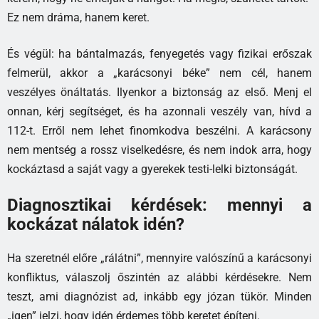
Ez nem dráma, hanem keret.
És végül: ha bántalmazás, fenyegetés vagy fizikai erőszak
felmerül, akkor a „karácsonyi béke” nem cél, hanem
veszélyes önáltatás. Ilyenkor a biztonság az első. Menj el
onnan, kérj segítséget, és ha azonnali veszély van, hívd a
112-t. Erről nem lehet finomkodva beszélni. A karácsony
nem mentség a rossz viselkedésre, és nem indok arra, hogy
kockáztasd a saját vagy a gyerekek testi-lelki biztonságát.
Diagnosztikai kérdések: mennyi a
kockázat nálatok idén?
Ha szeretnél előre „rálátni”, mennyire valószínű a karácsonyi
konfliktus, válaszolj őszintén az alábbi kérdésekre. Nem
teszt, ami diagnózist ad, inkább egy józan tükör. Minden
„igen” jelzi, hogy idén érdemes több keretet építeni.