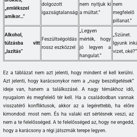
dolgozott
nem nyitjuk ki
nem
„emlékszel
igazságtalanság
a múltat.”
megfelelő
amikor…”
pillanat.”
„Legyen
Alkohol,
„Szünet.
Feszültségoldás
mérték, hogy
túlzásba vitt
Igyunk ink
rossz eszközzel
jó legyen a
„lazítás”
vizet, oké?”
hangulat.”
Ez a táblázat nem azt jelenti, hogy mindent el kell kerülni.
Azt jelenti, hogy karácsonykor nem a „nagy beszélgetések”
ideje van, hanem a találkozásé. A nagy témákhoz idő,
nyugalom és megfelelő tér kell. Ha a családodban vannak
visszatérő konfliktusok, akkor az a legérettebb, ha előre
kimondod: most nem. És ha valaki ezt sértésnek veszi, az
nem a te felelősséged. A te felelősséged az, hogy ne engedd,
hogy a karácsony a régi játszmák terepe legyen.