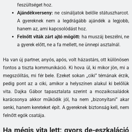
feszültséget hoz.
Ajándékverseny:
ne csináljatok belőle státuszharcot.
A gyereknek nem a legdrágább ajándék a legjobb,
hanem az, ami kapcsolódást hoz.
Felnőtt viták zárt ajtó mögött:
ha muszáj beszélni, ne
a gyerek előtt, ne a fa mellett, ne ünnepi asztalnál.
Ha van új partner, anyós, após, volt házastárs, ott különösen
fontos a tiszta kommunikáció. Ki hova ül, ki mikor jön, mi a
megszólítás, mi fér bele. Ezeket sokan „ciki” témának érzik,
pedig pont az a ciki, amikor a helyszínen alakul ki belőlük
vita. Dajka Gábor tapasztalata szerint a mozaikcsaládok
karácsonya akkor működik jól, ha nem „bizonyítani” akar
senki, hanem kereteket épít. A gyereknek biztonság kell, nem
felnőtt egók csatája.
Ha mégis vita lett: gyors de-eszkaláció