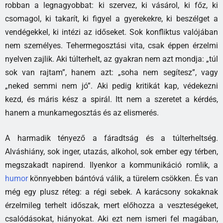
robban a legnagyobbat: ki szervez, ki vásárol, ki főz, ki
csomagol, ki takarít, ki figyel a gyerekekre, ki beszélget a
vendégekkel, ki intézi az időseket. Sok konfliktus valójában
nem személyes. Tehermegosztási vita, csak éppen érzelmi
nyelven zajlik. Aki túlterhelt, az gyakran nem azt mondja: „túl
sok van rajtam”, hanem azt: „soha nem segítesz”, vagy
„neked semmi nem jó”. Aki pedig kritikát kap, védekezni
kezd, és máris kész a spirál. Itt nem a szeretet a kérdés,
hanem a munkamegosztás és az elismerés.
A harmadik tényező a fáradtság és a túlterheltség.
Alváshiány, sok inger, utazás, alkohol, sok ember egy térben,
megszakadt napirend. Ilyenkor a kommunikáció romlik, a
humor
könnyebben bántóvá válik, a türelem csökken. És van
még egy plusz réteg: a régi sebek. A karácsony sokaknak
érzelmileg terhelt időszak, mert előhozza a veszteségeket,
csalódásokat, hiányokat. Aki ezt nem ismeri fel magában,