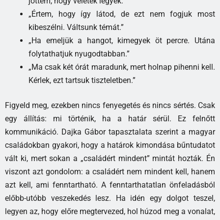
jöttem, hogy veletek legyek.”
„Értem, hogy így látod, de ezt nem fogjuk most
kibeszélni. Váltsunk témát.”
„Ha emeljük a hangot, kimegyek öt percre. Utána
folytathatjuk nyugodtabban.”
„Ma csak két órát maradunk, mert holnap pihenni kell.
Kérlek, ezt tartsuk tiszteletben.”
Figyeld meg, ezekben nincs fenyegetés és nincs sértés. Csak
egy állítás: mi történik, ha a határ sérül. Ez felnőtt
kommunikáció. Dajka Gábor tapasztalata szerint a magyar
családokban gyakori, hogy a határok kimondása bűntudatot
vált ki, mert sokan a „családért mindent” mintát hozták. Én
viszont azt gondolom: a családért nem mindent kell, hanem
azt kell, ami fenntartható. A fenntarthatatlan önfeladásból
előbb-utóbb veszekedés lesz. Ha idén egy dolgot teszel,
legyen az, hogy előre megtervezed, hol húzod meg a vonalat,