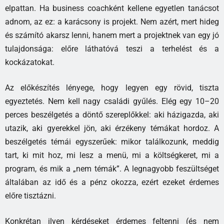
elpattan. Ha business coachként kellene egyetlen tanácsot
adnom, az ez: a karácsony is projekt. Nem azért, mert hideg
és számító akarsz lenni, hanem mert a projektnek van egy jó
tulajdonsága: előre láthatóvá teszi a terhelést és a
kockázatokat.
Az előkészítés lényege, hogy legyen egy rövid, tiszta
egyeztetés. Nem kell nagy családi gyűlés. Elég egy 10–20
perces beszélgetés a döntő szereplőkkel: aki házigazda, aki
utazik, aki gyerekkel jön, aki érzékeny témákat hordoz. A
beszélgetés témái egyszerűek: mikor találkozunk, meddig
tart, ki mit hoz, mi lesz a menü, mi a költségkeret, mi a
program, és mik a „nem témák”. A legnagyobb feszültséget
általában az idő és a pénz okozza, ezért ezeket érdemes
előre tisztázni.
Konkrétan ilyen kérdéseket érdemes feltenni (és nem