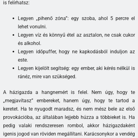
is felírhatsz:
Legyen „pihenő zóna”: egy szoba, ahol 5 percre el
lehet vonulni.
Legyen víz és könnyű étel az asztalon, ne csak cukor
és alkohol.
Legyen időpuffer, hogy ne kapkodásból induljon az
este.
Legyen kijelölt segítség: egy ember, aki kérés nélkül is
ránéz, mire van szükséged.
A házigazda a hangnemért is felel. Nem úgy, hogy te
„megjavítasz” embereket, hanem úgy, hogy te tartod a
keretet. Ha te nyugodt maradsz, és nem mész bele az első
provokációba, az általában lejjebb húzza a többieket is. Ha
pedig valaki rendszeresen rombol, akkor házigazdaként
igenis jogod van röviden megállítani. Karácsonykor a vendég