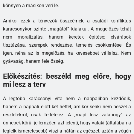
könnyen a másikon veri le.
Amikor ezek a tényezők összeérnek, a családi konfliktus
karácsonykor szinte „magától” kialakul. A megelőzés tehát
nem moralizálás, hanem keretek építése: elvárások
tisztázása, szerepek rendezése, terhelés csökkentése. És
igen, néha az is megelőzés, ha kevesebbet vállalsz. Nem
gyávaság, hanem felelősség.
Előkészítés: beszéld meg előre, hogy
mi lesz a terv
A legtöbb karácsonyi vita nem a nappaliban kezdődik,
hanem a nappali előtt két héttel, amikor senki nem beszél a
részletekről, csak feltételez. A „majd lesz valahogy” az
ünnepek körül jellemzően azt jelenti, hogy valaki (általában a
leglelkiismeretesebb) viszi a hátán az egészet, aztán a végén