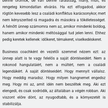
benne örömök, de van benne fáradtság, hiány, múlt, és
rengeteg kimondatlan elvárás. Ha ezt elfogadod, akkor
rögtön kevesebb lesz a családi konfliktus karácsonykor, mert
nem kényszeríted rá magadra és másokra a tökéletességet.
A felnőtt ünnep számomra nem az, amikor mindenki boldog,
hanem amikor mindenki méltósággal tud jelen lenni. Ehhez
pedig keretek kellenek: időkeret, témakeret, viselkedéskeret.
Business coachként én vezetői szemmel nézem ezt: az
ünnep alatt is te vagy felelős a saját döntéseidért. Nem a
rokonod hangulatáért, nem a múltért, nem a családi
legendákért. A saját döntéseidért. Hogy mennyit vállalsz.
Hogy meddig maradsz. Hogy milyen hangnemet engedsz
meg. Hogy mi az, amit idén nem beszéltek meg. Aki ezt
elengedi, és csak sodródik, az általában a végén robban. Aki
viszont előre dönt, az nyugodtabb, és a környezetét is
stabilizálja.