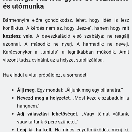
és utómunka
Bármennyire előre gondolkodsz, lehet, hogy idén is lesz
konfliktus. A kérdés nem az, hogy „lesz-e”, hanem hogy
mit
kezdesz vele
. A de-eszkaláció első szabálya: ne reagálj
azonnal. A második: ne nyerj. A harmadik: ne nevelj.
Karácsonykor a „tanítás” a legritkábban működik. Amit
viszont tudsz csinálni, az a helyzet stabilizálása.
Ha elindul a vita, próbáld ezt a sorrendet:
Állj meg.
Egy mondat: „Álljunk meg egy pillanatra.”
Nevezd meg a helyzetet.
„Most kezd elszabadulni a
hangnem.”
Adj választási lehetőséget.
„Vagy témát váltunk,
vagy tartunk 5 perc szünetet.”
Lépj ki, ha kell.
Ha nincs együttműködés, menj ki.