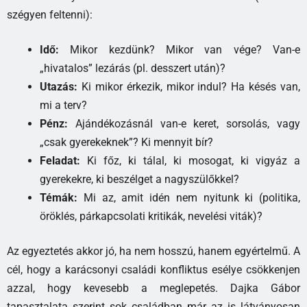
szégyen feltenni):
Idő:
Mikor kezdünk? Mikor van vége? Van-e
„hivatalos” lezárás (pl. desszert után)?
Utazás:
Ki mikor érkezik, mikor indul? Ha késés van,
mi a terv?
Pénz:
Ajándékozásnál van-e keret, sorsolás, vagy
„csak gyerekeknek”? Ki mennyit bír?
Feladat:
Ki főz, ki tálal, ki mosogat, ki vigyáz a
gyerekekre, ki beszélget a nagyszülőkkel?
Témák:
Mi az, amit idén nem nyitunk ki (politika,
öröklés, párkapcsolati kritikák, nevelési viták)?
Az egyeztetés akkor jó, ha nem hosszú, hanem egyértelmű. A
cél, hogy a karácsonyi családi konfliktus esélye csökkenjen
azzal, hogy kevesebb a meglepetés. Dajka Gábor
tapasztalata szerint sok családban már az is látványosan