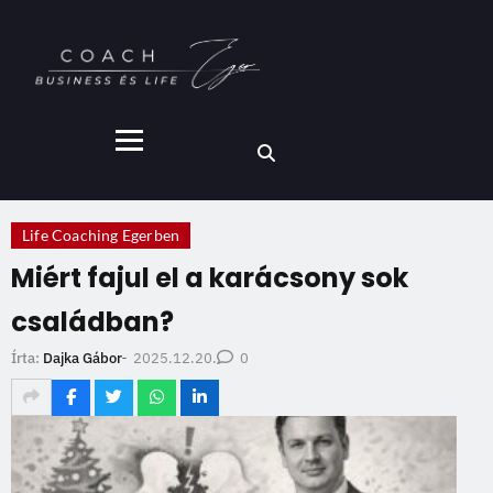
Life Coaching Egerben
Miért fajul el a karácsony sok
családban?
2025.12.20.
Írta:
Dajka Gábor
-
0