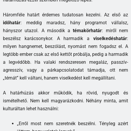
Háromféle határt érdemes tudatosan kezelni. Az első az
időhatár
: meddig maradsz, hány programot vállalsz,
hányszor utazol. A második a
témakörhatár
: miről nem
beszélsz karácsonykor. A harmadik a
viselkedéshatár
:
milyen hangnemet, beszólást, nyomást nem fogadsz el. A
legtöbb ember csak az első kettőt próbálja, pedig a harmadik
a legvédőbb. Ha valaki rendszeresen megaláz, passzív-
agresszív, vagy a párkapcsolatodat támadja, ott nem
„témát” kell váltani, hanem viselkedést kell megállítani.
A határhúzás akkor működik, ha rövid, nyugodt és
ismételhető. Nem kell magyarázkodni. Néhány minta, amit
kulturáltan lehet használni:
„Erről most nem szeretnék beszélni. Tényleg azért