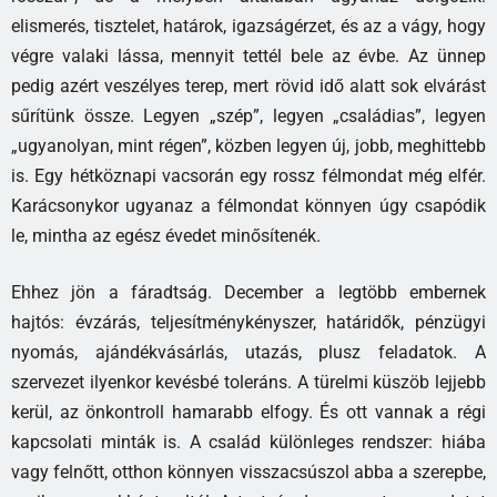
elismerés, tisztelet, határok, igazságérzet, és az a vágy, hogy
végre valaki lássa, mennyit tettél bele az évbe. Az ünnep
pedig azért veszélyes terep, mert rövid idő alatt sok elvárást
sűrítünk össze. Legyen „szép”, legyen „családias”, legyen
„ugyanolyan, mint régen”, közben legyen új, jobb, meghittebb
is. Egy hétköznapi vacsorán egy rossz félmondat még elfér.
Karácsonykor ugyanaz a félmondat könnyen úgy csapódik
le, mintha az egész évedet minősítenék.
Ehhez jön a fáradtság. December a legtöbb embernek
hajtós: évzárás, teljesítménykényszer, határidők, pénzügyi
nyomás, ajándékvásárlás, utazás, plusz feladatok. A
szervezet ilyenkor kevésbé toleráns. A türelmi küszöb lejjebb
kerül, az önkontroll hamarabb elfogy. És ott vannak a régi
kapcsolati minták is. A család különleges rendszer: hiába
vagy felnőtt, otthon könnyen visszacsúszol abba a szerepbe,