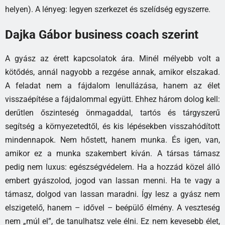
helyen). A lényeg: legyen szerkezet és szelídség egyszerre.
Dajka Gábor business coach szerint
A gyász az érett kapcsolatok ára. Minél mélyebb volt a
kötődés, annál nagyobb a rezgése annak, amikor elszakad.
A feladat nem a fájdalom lenullázása, hanem az élet
visszaépítése a fájdalommal együtt. Ehhez három dolog kell:
derűtlen őszinteség önmagaddal, tartós és tárgyszerű
segítség a környezetedtől, és kis lépésekben visszahódított
mindennapok. Nem hőstett, hanem munka. És igen, van,
amikor ez a munka szakembert kíván. A társas támasz
pedig nem luxus: egészségvédelem. Ha a hozzád közel álló
embert gyászolod, jogod van lassan menni. Ha te vagy a
támasz, dolgod van lassan maradni. Így lesz a gyász nem
elszigetelő, hanem – idővel – beépülő élmény. A veszteség
nem „múl el”, de tanulhatsz vele élni. Ez nem kevesebb élet,