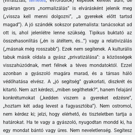
(virrasztás,
temetés
, évfordulók) képesek keretet adni, de
gyakran gyors „normalizálás” is elvárásként jelenik meg
(„vissza kell menni dolgozni”, „a gyerekek előtt tartsd
magad”). A jó szándék sokszor paternalista: tanácsokat ad
ott is, ahol jelenlétre lenne szükség. Tipikus buktató az
összehasonlítás („én is átéltem, és…”) vagy a relativizálás
(„másnak még rosszabb”). Ezek nem segítenek. A kulturális
tabuk másik oldala a gyász „privatizálása”: a közösségek
visszahúzódnak, mert félnek a téves mondatoktól. Ezzel
azonban a gyászoló magára marad, és a társas háló
védőhatása elvész. A „jó segítség” gyakorlati, diszkrét és
kitartó. Nem azt kérdezi, „miben segíthetek?”, hanem felajánl
konkrétumokat („kedden viszem a gyereket edzésre”,
„hoztam két adag levest a fagyasztóba”). Nem ostromol,
nem kérdez ki; jelzi, hogy elérhető, és tiszteletben tartja a
határokat. Ha te vagy a gyászoló, nyugodtan mondd ki, ha
egy mondat bántó vagy üres. Nem neveletlenség. Segítesz