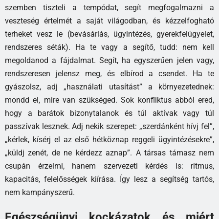
szemben tiszteli a tempódat, segít megfogalmazni a
veszteség értelmét a saját világodban, és kézzelfogható
terheket vesz le (bevásárlás, ügyintézés, gyerekfelügyelet,
rendszeres séták). Ha te vagy a segítő, tudd: nem kell
megoldanod a fájdalmat. Segít, ha egyszerűen jelen vagy,
rendszeresen jelensz meg, és elbírod a csendet. Ha te
gyászolsz, adj „használati utasítást” a környezetednek:
mondd el, mire van szükséged. Sok konfliktus abból ered,
hogy a barátok bizonytalanok és túl aktívak vagy túl
passzívak lesznek. Adj nekik szerepet: „szerdánként hívj fel”,
„kérlek, kísérj el az első hétköznap reggeli ügyintézésekre”,
„küldj zenét, de ne kérdezz aznap”. A társas támasz nem
csupán érzelmi, hanem szervezeti kérdés is: ritmus,
kapacitás, felelősségek kiírása. Így lesz a segítség tartós,
nem kampányszerű.
Egészségügyi kockázatok és miért