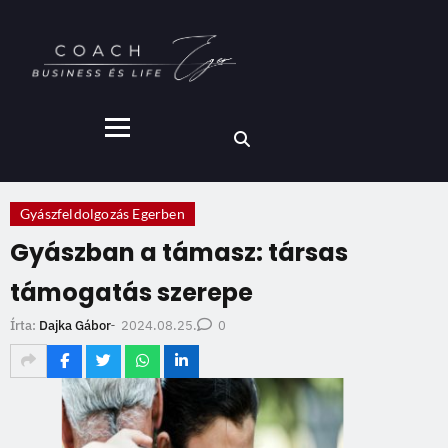
Gyászfeldolgozás Egerben
Gyászban a támasz: társas
támogatás szerepe
2024.08.25.
Írta:
Dajka Gábor
-
0