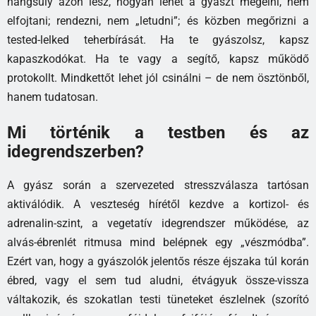
hangsúly azon lesz, hogyan lehet a gyászt megélni, nem
elfojtani; rendezni, nem „letudni”; és közben megőrizni a
tested-lelked teherbírását. Ha te gyászolsz, kapsz
kapaszkodókat. Ha te vagy a segítő, kapsz működő
protokollt. Mindkettőt lehet jól csinálni – de nem ösztönből,
hanem tudatosan.
Mi történik a testben és az
idegrendszerben?
A gyász során a szervezeted stresszválasza tartósan
aktiválódik. A veszteség hírétől kezdve a kortizol- és
adrenalin-szint, a vegetatív idegrendszer működése, az
alvás-ébrenlét ritmusa mind belépnek egy „vészmódba”.
Ezért van, hogy a gyászolók jelentős része éjszaka túl korán
ébred, vagy el sem tud aludni, étvágyuk össze-vissza
váltakozik, és szokatlan testi tüneteket észlelnek (szorító