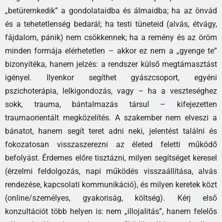
„betüremkedik” a gondolataidba és álmaidba; ha az önvád
és a tehetetlenség bedarál; ha testi tüneteid (alvás, étvágy,
fájdalom, pánik) nem csökkennek; ha a remény és az öröm
minden formája elérhetetlen – akkor ez nem a „gyenge te”
bizonyítéka, hanem jelzés: a rendszer külső megtámasztást
igényel. Ilyenkor segíthet gyászcsoport, egyéni
pszichoterápia, lelkigondozás, vagy – ha a veszteséghez
sokk, trauma, bántalmazás társul – kifejezetten
traumaorientált megközelítés. A szakember nem elveszi a
bánatot, hanem segít teret adni neki, jelentést találni és
fokozatosan visszaszerezni az életed feletti működő
befolyást. Érdemes előre tisztázni, milyen segítséget keresel
(érzelmi feldolgozás, napi működés visszaállítása, alvás
rendezése, kapcsolati kommunikáció), és milyen keretek közt
(online/személyes, gyakoriság, költség). Kérj első
konzultációt több helyen is: nem „illojalitás”, hanem felelős