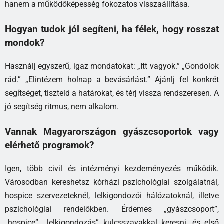
hanem a működőképesség fokozatos visszaállítása.
Hogyan tudok jól segíteni, ha félek, hogy rosszat
mondok?
Használj egyszerű, igaz mondatokat: „Itt vagyok.” „Gondolok
rád.” „Elintézem holnap a bevásárlást.” Ajánlj fel konkrét
segítséget, tiszteld a határokat, és térj vissza rendszeresen. A
jó segítség ritmus, nem alkalom.
Vannak Magyarországon gyászcsoportok vagy
elérhető programok?
Igen, több civil és intézményi kezdeményezés működik.
Városodban kereshetsz kórházi pszichológiai szolgálatnál,
hospice szervezeteknél, lelkigondozói hálózatoknál, illetve
pszichológiai rendelőkben. Érdemes „gyászcsoport”,
„hospice”, „lelkigondozás” kulcsszavakkal keresni, és első