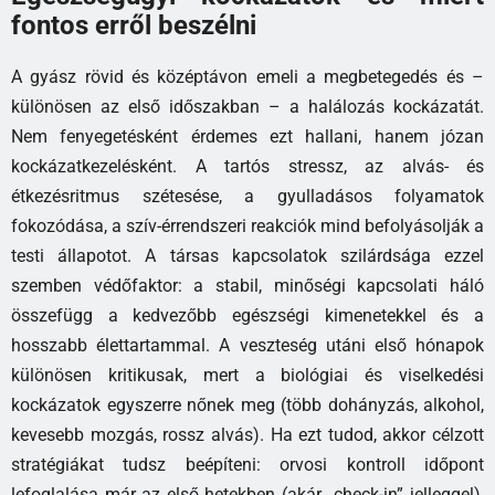
fontos erről beszélni
A gyász rövid és középtávon emeli a megbetegedés és –
különösen az első időszakban – a halálozás kockázatát.
Nem fenyegetésként érdemes ezt hallani, hanem józan
kockázatkezelésként. A tartós stressz, az alvás- és
étkezésritmus szétesése, a gyulladásos folyamatok
fokozódása, a szív-érrendszeri reakciók mind befolyásolják a
testi állapotot. A társas kapcsolatok szilárdsága ezzel
szemben védőfaktor: a stabil, minőségi kapcsolati háló
összefügg a kedvezőbb egészségi kimenetekkel és a
hosszabb élettartammal. A veszteség utáni első hónapok
különösen kritikusak, mert a biológiai és viselkedési
kockázatok egyszerre nőnek meg (több dohányzás, alkohol,
kevesebb mozgás, rossz alvás). Ha ezt tudod, akkor célzott
stratégiákat tudsz beépíteni: orvosi kontroll időpont
lefoglalása már az első hetekben (akár „check-in” jelleggel),