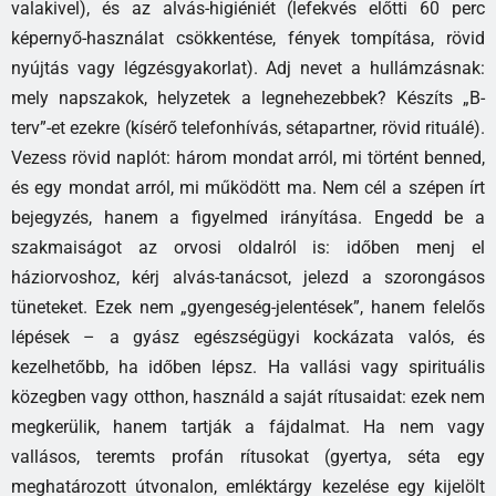
valakivel), és az alvás-higiéniét (lefekvés előtti 60 perc
képernyő-használat csökkentése, fények tompítása, rövid
nyújtás vagy légzésgyakorlat). Adj nevet a hullámzásnak:
mely napszakok, helyzetek a legnehezebbek? Készíts „B-
terv”-et ezekre (kísérő telefonhívás, sétapartner, rövid rituálé).
Vezess rövid naplót: három mondat arról, mi történt benned,
és egy mondat arról, mi működött ma. Nem cél a szépen írt
bejegyzés, hanem a figyelmed irányítása. Engedd be a
szakmaiságot az orvosi oldalról is: időben menj el
háziorvoshoz, kérj alvás-tanácsot, jelezd a szorongásos
tüneteket. Ezek nem „gyengeség-jelentések”, hanem felelős
lépések – a gyász egészségügyi kockázata valós, és
kezelhetőbb, ha időben lépsz. Ha vallási vagy spirituális
közegben vagy otthon, használd a saját rítusaidat: ezek nem
megkerülik, hanem tartják a fájdalmat. Ha nem vagy
vallásos, teremts profán rítusokat (gyertya, séta egy
meghatározott útvonalon, emléktárgy kezelése egy kijelölt