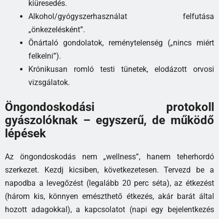
kiüresedés.
Alkohol/gyógyszerhasználat felfutása
„önkezelésként”.
Önártaló gondolatok, reménytelenség („nincs miért
felkelni”).
Krónikusan romló testi tünetek, elodázott orvosi
vizsgálatok.
Öngondoskodási protokoll
gyászolóknak – egyszerű, de működő
lépések
Az öngondoskodás nem „wellness”, hanem teherhordó
szerkezet. Kezdj kicsiben, következetesen. Tervezd be a
napodba a levegőzést (legalább 20 perc séta), az étkezést
(három kis, könnyen emészthető étkezés, akár barát által
hozott adagokkal), a kapcsolatot (napi egy bejelentkezés