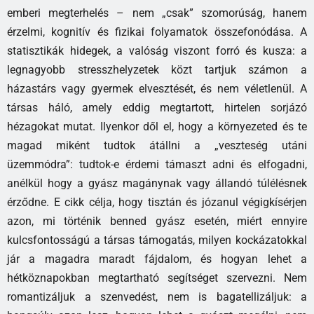
emberi megterhelés – nem „csak” szomorúság, hanem
érzelmi, kognitív és fizikai folyamatok összefonódása. A
statisztikák hidegek, a valóság viszont forró és kusza: a
legnagyobb stresszhelyzetek közt tartjuk számon a
házastárs vagy gyermek elvesztését, és nem véletlenül. A
társas háló, amely eddig megtartott, hirtelen sorjázó
hézagokat mutat. Ilyenkor dől el, hogy a környezeted és te
magad miként tudtok átállni a „veszteség utáni
üzemmódra”: tudtok-e érdemi támaszt adni és elfogadni,
anélkül hogy a gyász magánynak vagy állandó túlélésnek
érződne. E cikk célja, hogy tisztán és józanul végigkísérjen
azon, mi történik benned gyász esetén, miért ennyire
kulcsfontosságú a társas támogatás, milyen kockázatokkal
jár a magadra maradt fájdalom, és hogyan lehet a
hétköznapokban megtartható segítséget szervezni. Nem
romantizáljuk a szenvedést, nem is bagatellizáljuk: a