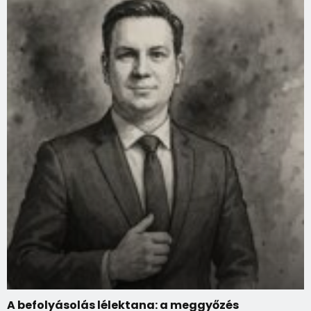
A befolyásolás lélektana: a meggyőzés