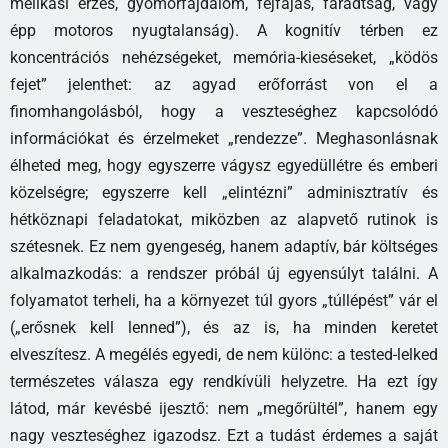
mellkasi érzés, gyomorfájdalom, fejfájás, fáradtság, vagy
épp motoros nyugtalanság). A kognitív térben ez
koncentrációs nehézségeket, memória-kieséseket, „ködös
fejet” jelenthet: az agyad erőforrást von el a
finomhangolásból, hogy a veszteséghez kapcsolódó
információkat és érzelmeket „rendezze”. Meghasonlásnak
élheted meg, hogy egyszerre vágysz egyedüllétre és emberi
közelségre; egyszerre kell „elintézni” adminisztratív és
hétköznapi feladatokat, miközben az alapvető rutinok is
szétesnek. Ez nem gyengeség, hanem adaptív, bár költséges
alkalmazkodás: a rendszer próbál új egyensúlyt találni. A
folyamatot terheli, ha a környezet túl gyors „túllépést” vár el
(„erősnek kell lenned”), és az is, ha minden keretet
elveszítesz. A megélés egyedi, de nem különc: a tested-lelked
természetes válasza egy rendkívüli helyzetre. Ha ezt így
látod, már kevésbé ijesztő: nem „megőrültél”, hanem egy
nagy veszteséghez igazodsz. Ezt a tudást érdemes a saját