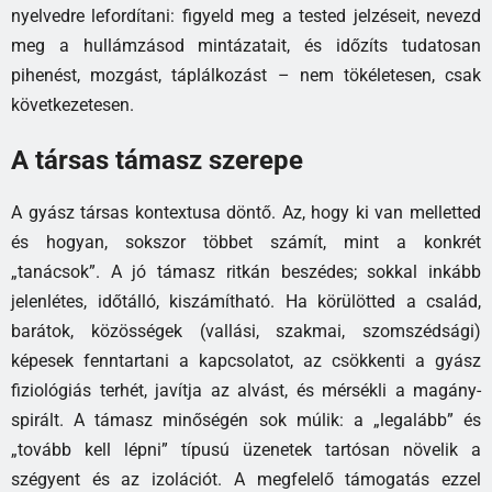
nyelvedre lefordítani: figyeld meg a tested jelzéseit, nevezd
meg a hullámzásod mintázatait, és időzíts tudatosan
pihenést, mozgást, táplálkozást – nem tökéletesen, csak
következetesen.
A társas támasz szerepe
A gyász társas kontextusa döntő. Az, hogy ki van melletted
és hogyan, sokszor többet számít, mint a konkrét
„tanácsok”. A jó támasz ritkán beszédes; sokkal inkább
jelenlétes, időtálló, kiszámítható. Ha körülötted a család,
barátok, közösségek (vallási, szakmai, szomszédsági)
képesek fenntartani a kapcsolatot, az csökkenti a gyász
fiziológiás terhét, javítja az alvást, és mérsékli a magány-
spirált. A támasz minőségén sok múlik: a „legalább” és
„tovább kell lépni” típusú üzenetek tartósan növelik a
szégyent és az izolációt. A megfelelő támogatás ezzel