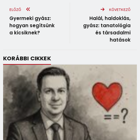
ELŐZŐ
KÖVETKEZŐ
Gyermeki gyász:
Halál, haldoklás,
hogyan segítsünk
gyász: tanatológia
a kicsiknek?
és társadalmi
hatások
KORÁBBI CIKKEK