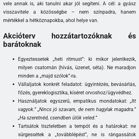
vele annak is, aki tanulni akar jól segíteni. A cél: a gyász
visszavitele a közösségbe – nem színpadra, hanem
mértékkel a hétköznapokba, ahol helye van.
Akcióterv hozzátartozóknak és
barátoknak
Egyeztessetek „heti ritmust”: ki mikor jelentkezik,
milyen csatornán (hívás, üzenet, séta). Ne maradjon
minden a „majd szólok”-ra.
Vállaljatok konkrét feladatot: ügyintézés, bevásárlás,
főzés, gyereklogisztika, kíséret orvoshoz/ügyvédhez.
Használjatok egyszerű, empatikus mondatokat:
„Itt
vagyok.” „Nincs jó szavam, de nem hagylak magadra.”
„Ha szeretnéd, csendben ülök veled.”
Tartsátok tiszteletben a tempót és a határokat: ne
sürgessétek a „továbblépést”, ne is rángassátok