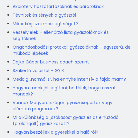
Akcióterv hozzátartozóknak és barátoknak
Tévhitek és tények a gyászról
Mikor kérj szakmai segítséget?
Veszélyjelek – ellenőrző lista gyászolóknak és
segítőknek
Öngondoskodási protokoll gyászolóknak – egyszerű, de
működő lépések
Dajka Gábor business coach szerint
Szakértő válaszol – GYIK
Meddig „normális”, ha ennyire intenzív a fájdalmam?
Hogyan tudok jól segíteni, ha félek, hogy rosszat
mondok?
Vannak Magyarországon gyászcsoportok vagy
elérhető programok?
Mi a különbség a „szokásos” gyász és az elhúzódó
(prolongált) gyász között?
Hogyan beszéljek a gyerekkel a halálról?