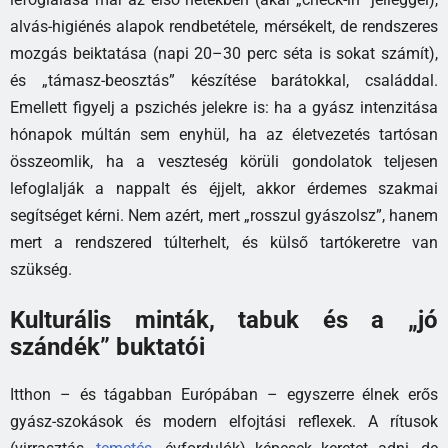
alvás-higiénés alapok rendbetétele, mérsékelt, de rendszeres
mozgás beiktatása (napi 20–30 perc séta is sokat számít),
és „támasz-beosztás” készítése barátokkal, családdal.
Emellett figyelj a pszichés jelekre is: ha a gyász intenzitása
hónapok múltán sem enyhül, ha az életvezetés tartósan
összeomlik, ha a veszteség körüli gondolatok teljesen
lefoglalják a nappalt és éjjelt, akkor érdemes szakmai
segítséget kérni. Nem azért, mert „rosszul gyászolsz”, hanem
mert a rendszered túlterhelt, és külső tartókeretre van
szükség.
Kulturális minták, tabuk és a „jó
szándék” buktatói
Itthon – és tágabban Európában – egyszerre élnek erős
gyász-szokások és modern elfojtási reflexek. A rítusok