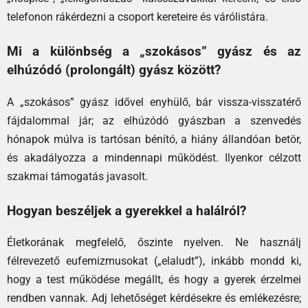
telefonon rákérdezni a csoport kereteire és várólistára.
Mi a különbség a „szokásos” gyász és az
elhúzódó (prolongált) gyász között?
A „szokásos” gyász idővel enyhülő, bár vissza-visszatérő
fájdalommal jár; az elhúzódó gyászban a szenvedés
hónapok múlva is tartósan bénító, a hiány állandóan betör,
és akadályozza a mindennapi működést. Ilyenkor célzott
szakmai támogatás javasolt.
Hogyan beszéljek a gyerekkel a halálról?
Életkorának megfelelő, őszinte nyelven. Ne használj
félrevezető eufemizmusokat („elaludt”), inkább mondd ki,
hogy a test működése megállt, és hogy a gyerek érzelmei
rendben vannak. Adj lehetőséget kérdésekre és emlékezésre;