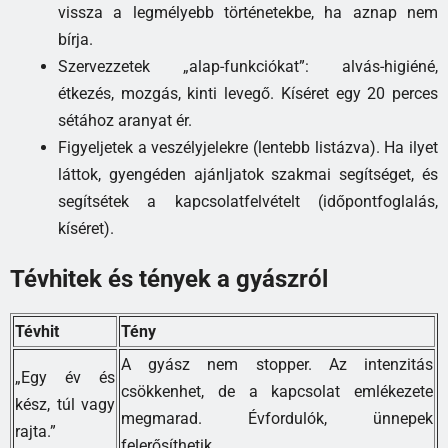
vissza a legmélyebb történetekbe, ha aznap nem
bírja.
Szervezzetek „alap-funkciókat”: alvás-higiéné,
étkezés, mozgás, kinti levegő. Kíséret egy 20 perces
sétához aranyat ér.
Figyeljetek a veszélyjelekre (lentebb listázva). Ha ilyet
láttok, gyengéden ajánljatok szakmai segítséget, és
segítsétek a kapcsolatfelvételt (időpontfoglalás,
kíséret).
Tévhitek és tények a gyászról
Tévhit
Tény
A gyász nem stopper. Az intenzitás
„Egy év és
csökkenhet, de a kapcsolat emlékezete
kész, túl vagy
megmarad. Évfordulók, ünnepek
rajta.”
felerősíthetik.