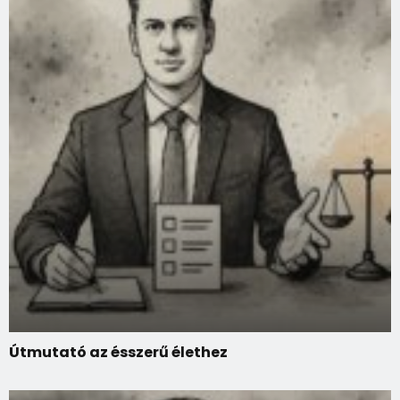
Útmutató az ésszerű élethez