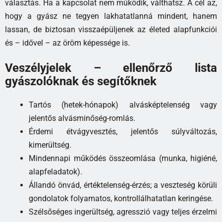
választás. Ha a kapcsolat nem működik, válthatsz. A cél az,
hogy a gyász ne tegyen lakhatatlanná mindent, hanem
lassan, de biztosan visszaépüljenek az életed alapfunkciói
és – idővel – az öröm képessége is.
Veszélyjelek – ellenőrző lista
gyászolóknak és segítőknek
Tartós (hetek-hónapok) alvásképtelenség vagy
jelentős alvásminőség-romlás.
Érdemi étvágyvesztés, jelentős súlyváltozás,
kimerültség.
Mindennapi működés összeomlása (munka, higiéné,
alapfeladatok).
Állandó önvád, értéktelenség-érzés; a veszteség körüli
gondolatok folyamatos, kontrollálhatatlan keringése.
Szélsőséges ingerültség, agresszió vagy teljes érzelmi