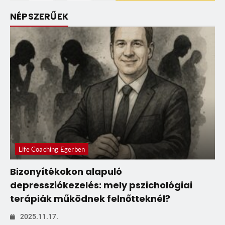
NÉPSZERŰEK
Life Coaching Egerben
Bizonyítékokon alapuló
depressziókezelés: mely pszichológiai
terápiák működnek felnőtteknél?
2025.11.17.