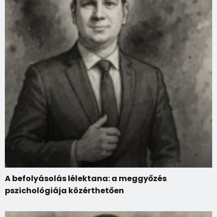
A befolyásolás lélektana: a meggyőzés
pszichológiája közérthetően