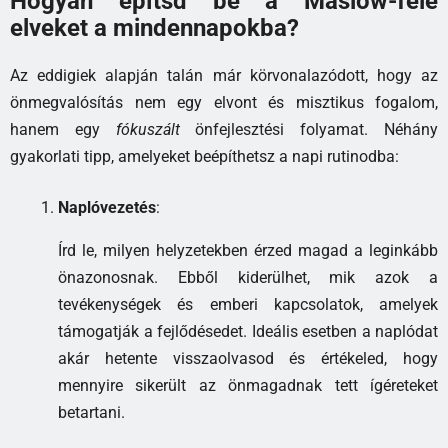
Hogyan építsd be a Maslow-féle
elveket a mindennapokba?
Az eddigiek alapján talán már körvonalazódott, hogy az
önmegvalósítás nem egy elvont és misztikus fogalom,
hanem egy
fókuszált
önfejlesztési folyamat. Néhány
gyakorlati tipp, amelyeket beépíthetsz a napi rutinodba:
Naplóvezetés
:
Írd le, milyen helyzetekben érzed magad a leginkább
önazonosnak. Ebből kiderülhet, mik azok a
tevékenységek és emberi kapcsolatok, amelyek
támogatják a fejlődésedet. Ideális esetben a naplódat
akár hetente visszaolvasod és értékeled, hogy
mennyire sikerült az önmagadnak tett ígéreteket
betartani.