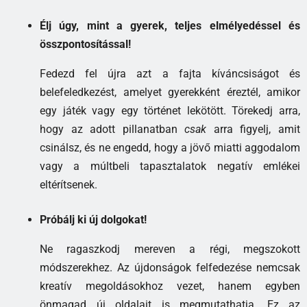
Élj úgy, mint a gyerek, teljes elmélyedéssel és
összpontosítással!
Fedezd fel újra azt a fajta kíváncsiságot és
belefeledkezést, amelyet gyerekként éreztél, amikor
egy játék vagy egy történet lekötött. Törekedj arra,
hogy az adott pillanatban
csak
arra figyelj, amit
csinálsz, és ne engedd, hogy a jövő miatti aggodalom
vagy a múltbeli tapasztalatok negatív emlékei
eltérítsenek.
Próbálj ki új dolgokat!
Ne ragaszkodj mereven a régi, megszokott
módszerekhez. Az újdonságok felfedezése nemcsak
kreatív megoldásokhoz vezet, hanem egyben
önmagad új oldalait is megmutathatja. Ez az