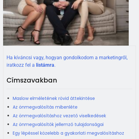
Ha kíváncsi vagy, hogyan gondolkodom a marketingről,
iratkozz fel a
listámra
.
Címszavakban
Maslow elméletének rövid áttekintése
Az önmegvalósítás mibenléte
Az önmegvalósításhoz vezető viselkedések
Az önmegvalósítók jellemző tulajdonságai
Egy lépéssel közelebb a gyakorlati megvalósításhoz