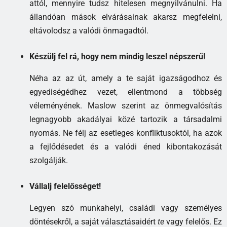
attól, mennyire tudsz hitelesen megnyilvánulni. Ha
állandóan mások elvárásainak akarsz megfelelni,
eltávolodsz a valódi önmagadtól.
Készülj fel rá, hogy nem mindig leszel népszerű!
Néha az az út, amely a te saját igazságodhoz és
egyediségédhez vezet, ellentmond a többség
véleményének. Maslow szerint az önmegvalósítás
legnagyobb akadályai közé tartozik a társadalmi
nyomás. Ne félj az esetleges konfliktusoktól, ha azok
a fejlődésedet és a valódi éned kibontakozását
szolgálják.
Vállalj felelősséget!
Legyen szó munkahelyi, családi vagy személyes
döntésekről, a saját választásaidért
te
vagy felelős. Ez