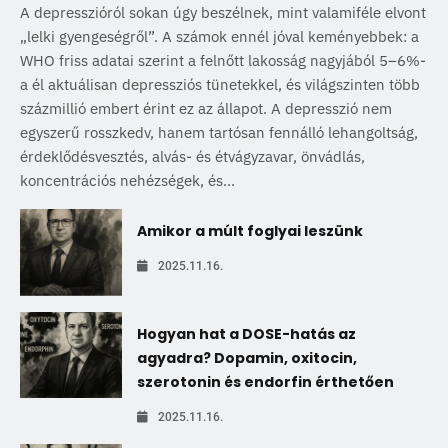
A depresszióról sokan úgy beszélnek, mint valamiféle elvont
„lelki gyengeségről”. A számok ennél jóval keményebbek: a
WHO friss adatai szerint a felnőtt lakosság nagyjából 5–6%-
a él aktuálisan depressziós tünetekkel, és világszinten több
százmillió embert érint ez az állapot. A depresszió nem
egyszerű rosszkedv, hanem tartósan fennálló lehangoltság,
érdeklődésvesztés, alvás- és étvágyzavar, önvádlás,
koncentrációs nehézségek, és...
Amikor a múlt foglyai leszünk
2025.11.16.
Hogyan hat a DOSE-hatás az
agyadra? Dopamin, oxitocin,
szerotonin és endorfin érthetően
2025.11.16.