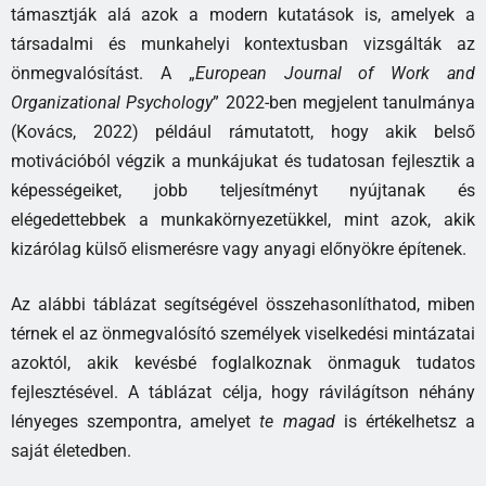
támasztják alá azok a modern kutatások is, amelyek a
társadalmi és munkahelyi kontextusban vizsgálták az
önmegvalósítást. A „
European Journal of Work and
Organizational Psychology
” 2022-ben megjelent tanulmánya
(Kovács, 2022) például rámutatott, hogy akik belső
motivációból végzik a munkájukat és tudatosan fejlesztik a
képességeiket, jobb teljesítményt nyújtanak és
elégedettebbek a munkakörnyezetükkel, mint azok, akik
kizárólag külső elismerésre vagy anyagi előnyökre építenek.
Az alábbi táblázat segítségével összehasonlíthatod, miben
térnek el az önmegvalósító személyek viselkedési mintázatai
azoktól, akik kevésbé foglalkoznak önmaguk tudatos
fejlesztésével. A táblázat célja, hogy rávilágítson néhány
lényeges szempontra, amelyet
te magad
is értékelhetsz a
saját életedben.