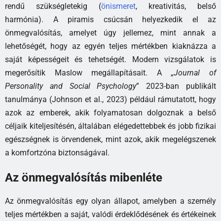
rendű szükségletekig (
önismeret
, kreativitás, belső
harmónia). A piramis csúcsán helyezkedik el az
önmegvalósítás, amelyet úgy jellemez, mint annak a
lehetőségét, hogy az egyén teljes mértékben kiaknázza a
saját képességeit és tehetségét. Modern vizsgálatok is
megerősítik Maslow megállapításait. A „
Journal of
Personality and Social Psychology
” 2023-ban publikált
tanulmánya (Johnson et al., 2023) például rámutatott, hogy
azok az emberek, akik folyamatosan dolgoznak a belső
céljaik kiteljesítésén, általában elégedettebbek és jobb fizikai
egészségnek is örvendenek, mint azok, akik megelégszenek
a komfortzóna biztonságával.
Az önmegvalósítás mibenléte
Az önmegvalósítás egy olyan állapot, amelyben a személy
teljes mértékben a saját, valódi érdeklődésének és értékeinek