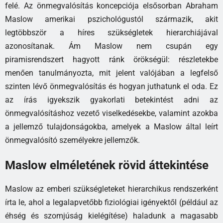
felé. Az önmegvalósítás koncepciója elsősorban Abraham
Maslow amerikai pszichológustól származik, akit
legtöbbször a híres szükségletek hierarchiájával
azonosítanak. Ám Maslow nem csupán egy
piramisrendszert hagyott ránk örökségül: részletekbe
menően tanulmányozta, mit jelent valójában a legfelső
szinten lévő önmegvalósítás és hogyan juthatunk el oda. Ez
az írás igyekszik gyakorlati betekintést adni az
önmegvalósításhoz vezető viselkedésekbe, valamint azokba
a jellemző tulajdonságokba, amelyek a Maslow által leírt
önmegvalósító személyekre jellemzők.
Maslow elméletének rövid áttekintése
Maslow az emberi szükségleteket hierarchikus rendszerként
írta le, ahol a legalapvetőbb fiziológiai igényektől (például az
éhség és szomjúság kielégítése) haladunk a magasabb