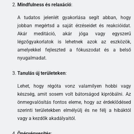
Mindfulness és relaxáció
:
A tudatos jelenlét gyakorlása segít abban, hogy
jobban megértsd a saját érzéseidet és reakcióidat.
Akár meditáció, akár jóga vagy egyszerű
légzőgyakorlatok is lehetnek azok az eszközök,
amelyekkel fejleszted a fókuszodat és a belső
nyugalmadat.
Tanulás új területeken
:
Lehet, hogy régóta vonz valamilyen hobbi vagy
készség, amit sosem volt bátorságod kipróbálni. Az
önmegvalósítás fontos eleme, hogy az érdeklődésed
szerinti területekben elmélyülj és ne félj a hibáktól
vagy a kezdők akadályaitól.
Önérvényesítés
: