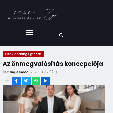
Life Coaching Egerben
Az önmegvalósítás koncepciója
2025.04.12.
Írta:
Dajka Gábor
-
0