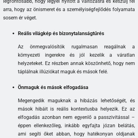
legfontosabb, hogy legyél nyitott a változásra és készülj fel
arra, hogy az önismeret és a személyiségfejlődés folyamata
sosem ér véget.
Reális világkép és bizonytalanságtűrés
Az önmegvalósítók rugalmasan reagálnak a
környezeti ingerekre és jól kezelik a váratlan
helyzeteket. Ez részben annak köszönhető, hogy nem
táplálnak illúziókat maguk és mások felé.
Önmaguk és mások elfogadása
Megengedik maguknak a hibázás lehetőségét, és
mások hibáit is reális kontextusba helyezik. Ez az
elfogadás azonban nem egyenlő a passzivitással –
éppen ellenkezőleg, inkább egyfajta józan belátás,
ami segíti őket abban, hogy hatékonyan oldjanak