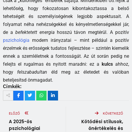
csak a „különleges” emberek sajátja. Mindenkiben ott rejlik a
lehetőség, hogy fokozatosan kibontakoztassa a belső
tehetségét és személyiségének legjobb aspektusait. A
folyamat néha nehézségekkel és kényelmetlenségekkel jár,
de a
befektetett energia
hosszú távon megtérül. A pozitív
pszichológia
modern irányzatai – mint például a pozitív
érzelmek és erősségek tudatos fejlesztése – szintén kiemelik
ennek a szemléletnek a fontosságát. Az út során pedig ne
felejts el rugalmas és nyitott maradni: ez a
kulcs
ahhoz,
hogy
felszabadultan
éld meg az életedet és valóban
beteljesítsd önmagadat.
Címkék:
ELŐZŐ
KÖVETKEZŐ
A 2025-ös
Kötődési stílusok,
pszichológiai
önértékelés és