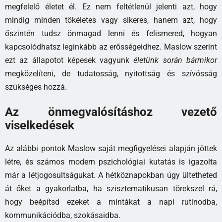
megfelelő életet él. Ez nem feltétlenül jelenti azt, hogy
mindig minden tökéletes vagy sikeres, hanem azt, hogy
őszintén tudsz önmagad lenni és felismered, hogyan
kapcsolódhatsz leginkább az erősségeidhez. Maslow szerint
ezt az állapotot képesek vagyunk
életünk során bármikor
megközelíteni, de tudatosság, nyitottság és szívósság
szükséges hozzá.
Az önmegvalósításhoz vezető
viselkedések
Az alábbi pontok Maslow saját megfigyelései alapján jöttek
létre, és számos modern pszichológiai kutatás is igazolta
már a létjogosultságukat. A hétköznapokban úgy ültetheted
át őket a gyakorlatba, ha szisztematikusan törekszel rá,
hogy beépítsd ezeket a mintákat a napi rutinodba,
kommunikációdba, szokásaidba.