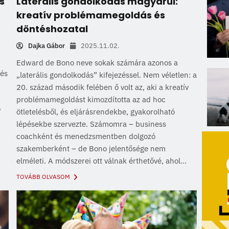
s
Laterális gondolkodás magyarul:
kreatív problémamegoldás és
döntéshozatal
Dajka Gábor
2025.11.02.
Edward de Bono neve sokak számára azonos a
 és
„laterális gondolkodás” kifejezéssel. Nem véletlen: a
20. század második felében ő volt az, aki a kreatív
problémamegoldást kimozdította az ad hoc
y
ötletelésből, és eljárásrendekbe, gyakorolható
lépésekbe szervezte. Számomra – business
coachként és menedzsmentben dolgozó
szakemberként – de Bono jelentősége nem
elméleti. A módszerei ott válnak érthetővé, ahol...
TOVÁBB OLVASOM