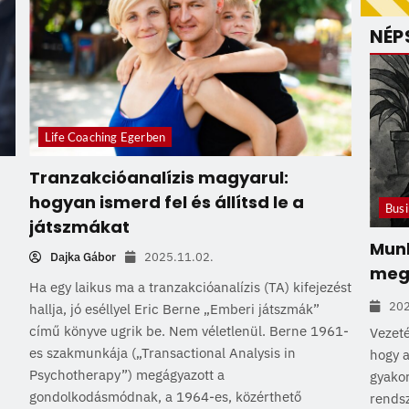
NÉP
Life Coaching Egerben
Tranzakcióanalízis magyarul:
hogyan ismerd fel és állítsd le a
Busi
játszmákat
Munk
Dajka Gábor
2025.11.02.
megt
Ha egy laikus ma a tranzakcióanalízis (TA) kifejezést
202
hallja, jó eséllyel Eric Berne „Emberi játszmák”
című könyve ugrik be. Nem véletlenül. Berne 1961-
Vezeté
es szakmunkája („Transactional Analysis in
hogy a
Psychotherapy”) megágyazott a
gyakor
gondolkodásmódnak, a 1964-es, közérthető
rendsz