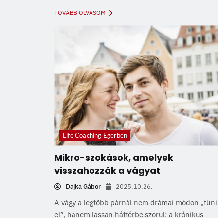
TOVÁBB OLVASOM
Life Coaching Egerben
Mikro-szokások, amelyek
visszahozzák a vágyat
Dajka Gábor
2025.10.26.
A vágy a legtöbb párnál nem drámai módon „tűni
el”, hanem lassan háttérbe szorul: a krónikus