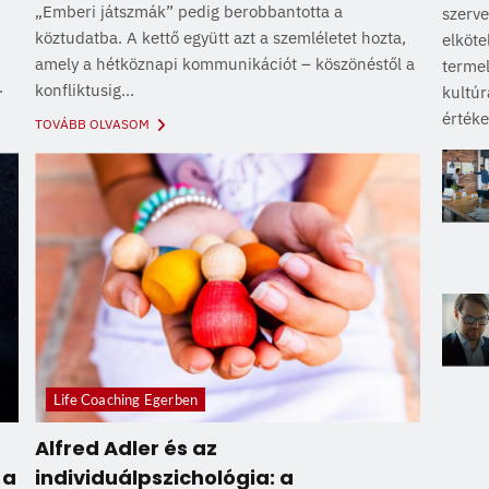
„Emberi játszmák” pedig berobbantotta a
szerve
köztudatba. A kettő együtt azt a szemléletet hozta,
elköte
amely a hétköznapi kommunikációt – köszönéstől a
terme
.
konfliktusig...
kultú
értéke
TOVÁBB OLVASOM
Life Coaching Egerben
Alfred Adler és az
 a
individuálpszichológia: a