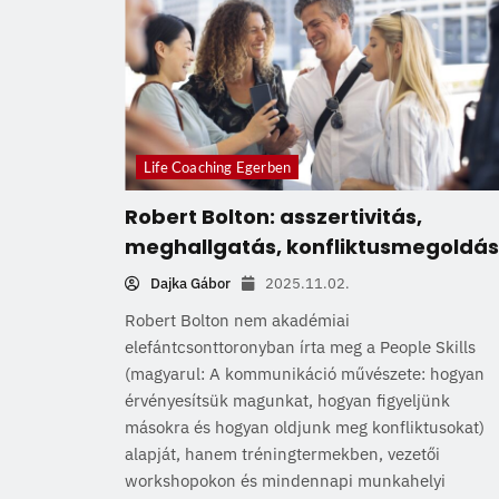
Life Coaching Egerben
Robert Bolton: asszertivitás,
meghallgatás, konfliktusmegoldás
Dajka Gábor
2025.11.02.
Robert Bolton nem akadémiai
elefántcsonttoronyban írta meg a People Skills
(magyarul: A kommunikáció művészete: hogyan
érvényesítsük magunkat, hogyan figyeljünk
másokra és hogyan oldjunk meg konfliktusokat)
alapját, hanem tréningtermekben, vezetői
workshopokon és mindennapi munkahelyi