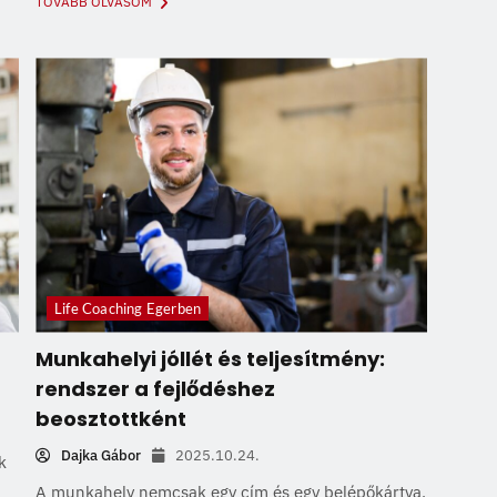
TOVÁBB OLVASOM
Life Coaching Egerben
Munkahelyi jóllét és teljesítmény:
rendszer a fejlődéshez
beosztottként
Dajka Gábor
2025.10.24.
k
A munkahely nemcsak egy cím és egy belépőkártya.