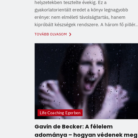
helyzetekben tesztelte évekig. Ez a
gyakorlatorientált eredet a könyv legnagyobb
erénye: nem elméleti távolságtartás, hanem
kipróbált készségek rendszere. A három fő pillér..
TOVÁBB OLVASOM
Life Coaching Egerben
Gavin de Becker: A félelem
adománya – hogyan védenek meg