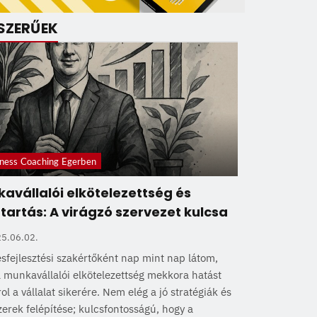
SZERŰEK
ness Coaching Egerben
avállalói elkötelezettség és
artás: A virágzó szervezet kulcsa
5.06.02.
sfejlesztési szakértőként nap mint nap látom,
 munkavállalói elkötelezettség mekkora hatást
ol a vállalat sikerére. Nem elég a jó stratégiák és
erek felépítése; kulcsfontosságú, hogy a