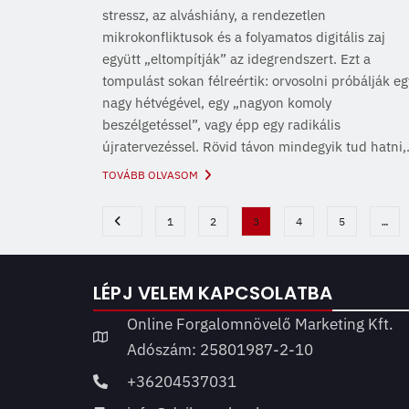
stressz, az alváshiány, a rendezetlen
mikrokonfliktusok és a folyamatos digitális zaj
együtt „eltompítják” az idegrendszert. Ezt a
tompulást sokan félreértik: orvosolni próbálják eg
nagy hétvégével, egy „nagyon komoly
beszélgetéssel”, vagy épp egy radikális
újratervezéssel. Rövid távon mindegyik tud hatni,.
TOVÁBB OLVASOM
1
2
3
4
5
…
LÉPJ VELEM KAPCSOLATBA
Online Forgalomnövelő Marketing Kft.
Adószám: 25801987-2-10
+36204537031