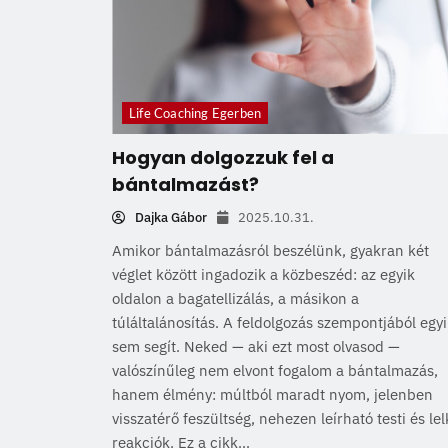
Life Coaching Egerben
Hogyan dolgozzuk fel a
bántalmazást?
Dajka Gábor
2025.10.31.
Amikor bántalmazásról beszélünk, gyakran két
véglet között ingadozik a közbeszéd: az egyik
oldalon a bagatellizálás, a másikon a
túláltalánosítás. A feldolgozás szempontjából egy
sem segít. Neked — aki ezt most olvasod —
valószínűleg nem elvont fogalom a bántalmazás,
hanem élmény: múltból maradt nyom, jelenben
visszatérő feszültség, nehezen leírható testi és lel
reakciók. Ez a cikk...