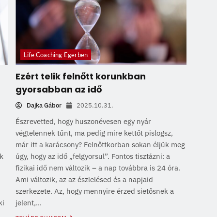
Life Coaching Egerben
Ezért telik felnőtt korunkban
gyorsabban az idő
Dajka Gábor
2025.10.31.
Észrevetted, hogy huszonévesen egy nyár
végtelennek tűnt, ma pedig mire kettőt pislogsz,
már itt a karácsony? Felnőttkorban sokan éljük meg
ik
úgy, hogy az idő „felgyorsul”. Fontos tisztázni: a
fizikai idő nem változik – a nap továbbra is 24 óra.
Ami változik, az az észlelésed és a napjaid
szerkezete. Az, hogy mennyire érzed sietősnek a
ki
jelent,...