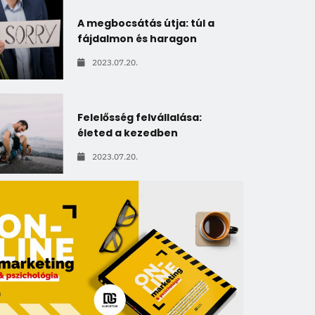
A megbocsátás útja: túl a
fájdalmon és haragon
2023.07.20.
Felelősség felvállalása:
életed a kezedben
2023.07.20.