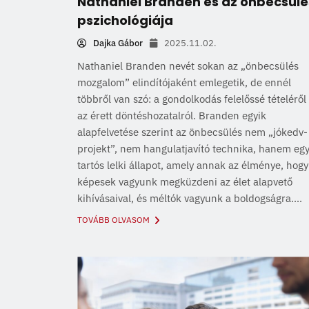
Nathaniel Branden és az önbecsülé
pszichológiája
Dajka Gábor
2025.11.02.
Nathaniel Branden nevét sokan az „önbecsülés
mozgalom” elindítójaként emlegetik, de ennél
többről van szó: a gondolkodás felelőssé tételéről
az érett döntéshozatalról. Branden egyik
alapfelvetése szerint az önbecsülés nem „jókedv-
projekt”, nem hangulatjavító technika, hanem eg
tartós lelki állapot, amely annak az élménye, hogy
képesek vagyunk megküzdeni az élet alapvető
kihívásaival, és méltók vagyunk a boldogságra....
TOVÁBB OLVASOM