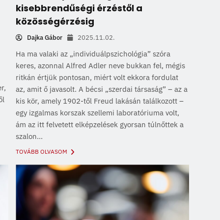
kisebbrendűségi érzéstől a
közösségérzésig
Dajka Gábor
2025.11.02.
m
Ha ma valaki az „individuálpszichológia” szóra
keres, azonnal Alfred Adler neve bukkan fel, mégis
ritkán értjük pontosan, miért volt ekkora fordulat
r,
az, amit ő javasolt. A bécsi „szerdai társaság” – az a
ől
kis kör, amely 1902-től Freud lakásán találkozott –
egy izgalmas korszak szellemi laboratóriuma volt,
ám az itt felvetett elképzelések gyorsan túlnőttek a
szalon...
TOVÁBB OLVASOM