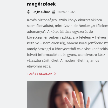
megérzések
Dajka Gábor
2025.11.02.
Kevés biztonságról szóló könyv okozott akkora
szemléletváltást, mint Gavin de Becker „A félele
adománya”. A kötet állítása egyszerű, de
következményeiben radikális: a félelem – helyén
kezelve – nem ellenség, hanem korai jelzőrendsze
amely összegzi a környezetből és a viselkedésekb
felvett információkat, és gyors, cselekvésre kész
válaszba sűríti őket. A modern élet hajlamos
elnyomni ezt a...
TOVÁBB OLVASOM