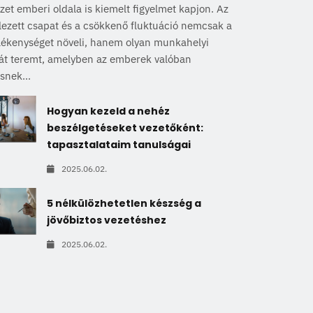
zet emberi oldala is kiemelt figyelmet kapjon. Az
lezett csapat és a csökkenő fluktuáció nemcsak a
lékenységet növeli, hanem olyan munkahelyi
rát teremt, amelyben az emberek valóban
snek...
Hogyan kezeld a nehéz
beszélgetéseket vezetőként:
tapasztalataim tanulságai
2025.06.02.
5 nélkülözhetetlen készség a
jövőbiztos vezetéshez
2025.06.02.