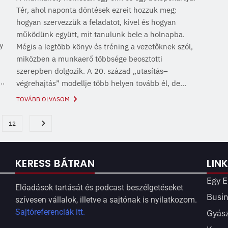
Tér, ahol naponta döntések ezreit hozzuk meg:
hogyan szervezzük a feladatot, kivel és hogyan
működünk együtt, mit tanulunk bele a holnapba.
y
Mégis a legtöbb könyv és tréning a vezetőknek szól,
miközben a munkaerő többsége beosztotti
szerepben dolgozik. A 20. század „utasítás–
..
végrehajtás” modellje több helyen tovább él, de...
TOVÁBB OLVASOM
12
KERESS BÁTRAN
LIN
Egy E
Előadások tartását és podcast beszélgetéseket
Busi
szívesen vállalok, illetve a sajtónak is nyilatkozom.
Sajtóreferenciák itt.
Gyás