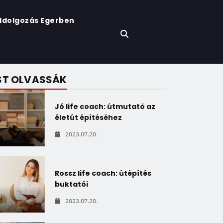
ldolgozás Egerben
T OLVASSÁK
Jó life coach: útmutató az
életút építéséhez
2023.07.20.
Rossz life coach: útépítés
buktatói
2023.07.20.