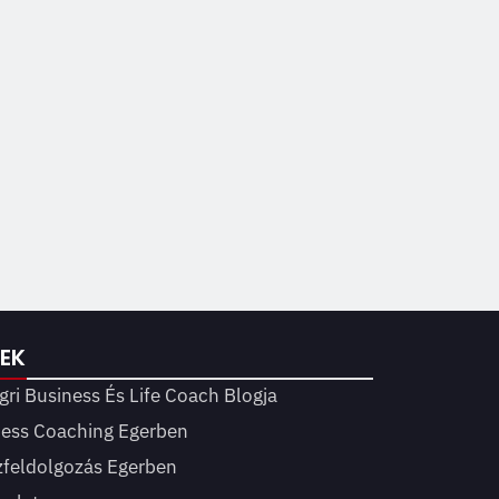
KEK
gri Business És Life Coach Blogja
ness Coaching Egerben
zfeldolgozás Egerben