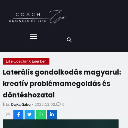
Life Coaching Egerben
Laterális gondolkodás magyarul:
kreatív problémamegoldás és
döntéshozatal
2025.11.02.
Írta:
Dajka Gábor
-
0