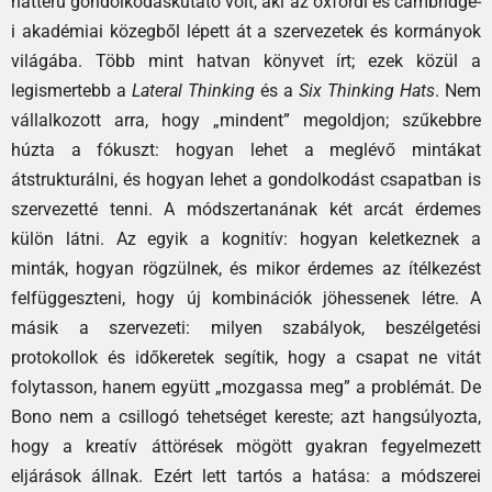
hátterű gondolkodáskutató volt, aki az oxfordi és cambridge-
i akadémiai közegből lépett át a szervezetek és kormányok
világába. Több mint hatvan könyvet írt; ezek közül a
legismertebb a
Lateral Thinking
és a
Six Thinking Hats
. Nem
vállalkozott arra, hogy „mindent” megoldjon; szűkebbre
húzta a fókuszt: hogyan lehet a meglévő mintákat
átstrukturálni, és hogyan lehet a gondolkodást csapatban is
szervezetté tenni. A módszertanának két arcát érdemes
külön látni. Az egyik a kognitív: hogyan keletkeznek a
minták, hogyan rögzülnek, és mikor érdemes az ítélkezést
felfüggeszteni, hogy új kombinációk jöhessenek létre. A
másik a szervezeti: milyen szabályok, beszélgetési
protokollok és időkeretek segítik, hogy a csapat ne vitát
folytasson, hanem együtt „mozgassa meg” a problémát. De
Bono nem a csillogó tehetséget kereste; azt hangsúlyozta,
hogy a kreatív áttörések mögött gyakran fegyelmezett
eljárások állnak. Ezért lett tartós a hatása: a módszerei