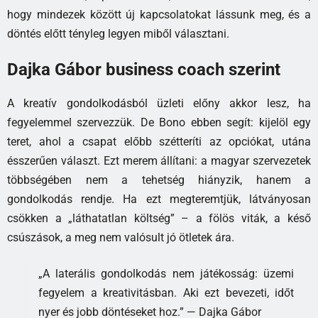
hogy mindezek között új kapcsolatokat lássunk meg, és a
döntés előtt tényleg legyen miből választani.
Dajka Gábor business coach szerint
A kreatív gondolkodásból üzleti előny akkor lesz, ha
fegyelemmel szervezzük. De Bono ebben segít: kijelöl egy
teret, ahol a csapat előbb szétteríti az opciókat, utána
ésszerűen választ. Ezt merem állítani: a magyar szervezetek
többségében nem a tehetség hiányzik, hanem a
gondolkodás rendje. Ha ezt megteremtjük, látványosan
csökken a „láthatatlan költség” – a fölös viták, a késő
csúszások, a meg nem valósult jó ötletek ára.
„A laterális gondolkodás nem játékosság: üzemi
fegyelem a kreativitásban. Aki ezt bevezeti, időt
nyer és jobb döntéseket hoz.” — Dajka Gábor