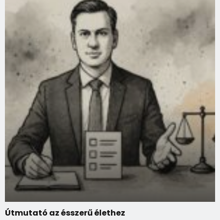
Útmutató az ésszerű élethez