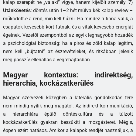
kalap szerepét ne „valaki” vigye, hanem kijelölt személy. 7)
Utánkövetés
: döntés után 1–2 hét múlva kék kalap‑review –
működött‑e a rend, min kell húzni. Ha mindez rutinná válik, a
csapatok kevesebb kört futnak, és a viták kevesebb energiát
égetnek. Vezetői szempontból az egyik legnagyobb hozadék
a pszichológiai biztonság: ha a piros és zöld kalap legitim,
nem kell „bújtatni” az észrevételeket, és ritkábban jelenik
meg passzív ellenállás a végrehajtásban.
Magyar kontextus: indirektség,
hierarchia, kockázatkerülés
Magyar szervezeti közegben a laterális gondolkodás tere
nem mindig nyílik meg magától. Az indirekt kommunikáció,
a hierarchiára épülő döntéskultúra és a túlzott
kockázatkerülés gyakran beszűkíti a mozgásteret. Mégis,
éppen ezért hatásos. Amikor a kalapok rendjét használjuk, a