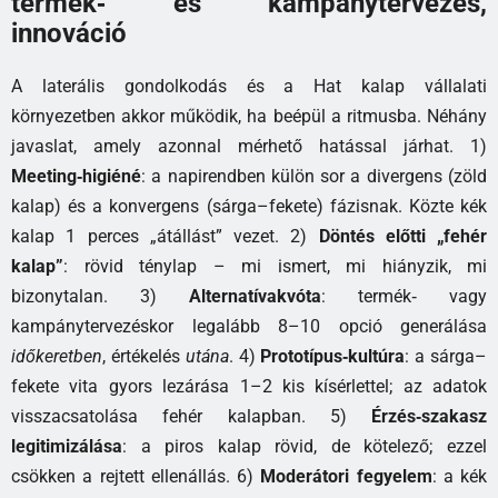
termék‑ és kampánytervezés,
innováció
A laterális gondolkodás és a Hat kalap vállalati
környezetben akkor működik, ha beépül a ritmusba. Néhány
javaslat, amely azonnal mérhető hatással járhat. 1)
Meeting‑higiéné
: a napirendben külön sor a divergens (zöld
kalap) és a konvergens (sárga–fekete) fázisnak. Közte kék
kalap 1 perces „átállást” vezet. 2)
Döntés előtti „fehér
kalap”
: rövid ténylap – mi ismert, mi hiányzik, mi
bizonytalan. 3)
Alternatívakvóta
: termék‑ vagy
kampánytervezéskor legalább 8–10 opció generálása
időkeretben
, értékelés
utána
. 4)
Prototípus‑kultúra
: a sárga–
fekete vita gyors lezárása 1–2 kis kísérlettel; az adatok
visszacsatolása fehér kalapban. 5)
Érzés‑szakasz
legitimizálása
: a piros kalap rövid, de kötelező; ezzel
csökken a rejtett ellenállás. 6)
Moderátori fegyelem
: a kék