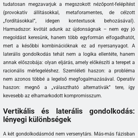
tudatosan megzavarjuk a megszokott nézőpont-felépítést
(provokatív állításokkal, metaforamentes, de célzott
„fordításokkal”, idegen kontextusok behozásával).
Harmadszor: kvótát adunk az újdonságnak – nem egy jó
megoldást keresünk, hanem több egyformán elfogadhatót,
mert a későbbi kombinációknak ez ad nyersanyagot. A
laterális gondolkodás tehát nem a logika ellentéte, hanem
annak előszobája: olyan eljárás, amely előkészíti a terepet a
racionális mérlegeléshez. Szemléleti haszon: a probléma
nem azonos többé a legelső megfogalmazásával. Operatív
haszon: megnő a „választható alternatívák” tere, így
kevesebb az elhamarkodott kompromisszum.
Vertikális és laterális gondolkodás:
lényegi különbségek
A két gondolkodásmód nem versenytárs. Más-más fázisban