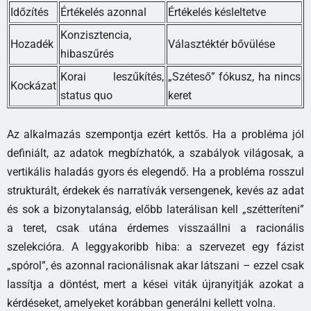
Időzítés
Értékelés azonnal
Értékelés késleltetve
Konzisztencia,
Hozadék
Választéktér bővülése
hibaszűrés
Korai leszűkítés,
„Széteső” fókusz, ha nincs
Kockázat
status quo
keret
Az alkalmazás szempontja ezért kettős. Ha a probléma jól
definiált, az adatok megbízhatók, a szabályok világosak, a
vertikális haladás gyors és elegendő. Ha a probléma rosszul
strukturált, érdekek és narratívák versengenek, kevés az adat
és sok a bizonytalanság, előbb laterálisan kell „szétteríteni”
a teret, csak utána érdemes visszaállni a racionális
szelekcióra. A leggyakoribb hiba: a szervezet egy fázist
„spórol”, és azonnal racionálisnak akar látszani – ezzel csak
lassítja a döntést, mert a kései viták újranyitják azokat a
kérdéseket, amelyeket korábban generálni kellett volna.