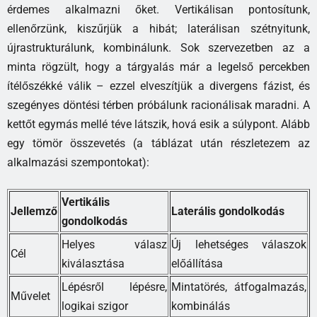
érdemes alkalmazni őket. Vertikálisan pontosítunk,
ellenőrzünk, kiszűrjük a hibát; laterálisan szétnyitunk,
újrastrukturálunk, kombinálunk. Sok szervezetben az a
minta rögzült, hogy a tárgyalás már a legelső percekben
ítélőszékké válik – ezzel elveszítjük a divergens fázist, és
szegényes döntési térben próbálunk racionálisak maradni. A
kettőt egymás mellé téve látszik, hová esik a súlypont. Alább
egy tömör összevetés (a táblázat után részletezem az
alkalmazási szempontokat):
Vertikális
Jellemző
Laterális gondolkodás
gondolkodás
Helyes válasz
Új lehetséges válaszok
Cél
kiválasztása
előállítása
Lépésről lépésre,
Mintatörés, átfogalmazás,
Művelet
logikai szigor
kombinálás