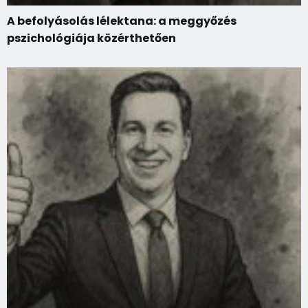
A befolyásolás lélektana: a meggyőzés
pszichológiája közérthetően