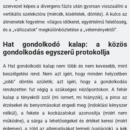
szervezet képes a divergens fázis után gyorsan visszaállni a
vertikális szelekcióra (mércék, kísérletek, döntés). A kulcs az
átmenetek fegyelme: világos időkeret, egyértelmű felelősség,
és a „változatok” megkülönböztetése a „véleményektől”.
Hat gondolkodó kalap: a közös
gondolkodás egyszerű protokollja
A Hat gondolkodó kalap nem több és nem kevesebb, mint
beszélgetési rend. Nem azt ígéri, hogy minden helyzetben
„jobb” döntés születik; azt ígéri, hogy a gondolkodás
rendezetten
fut végig a szükséges nézőpontokon. A fehér
kalap a tényekről szól (mi ismert, mi hiányzik), a piros az
érzéseket és benyomásokat engedi meg (indoklási kényszer
nélkül), a fekete a kockázatokat azonosítja (miért nem
működne), a sárga a lehetőségeket és értéket keresi (miért
érdemes), a zöld az alternatívákat termeli (variációk), a kék