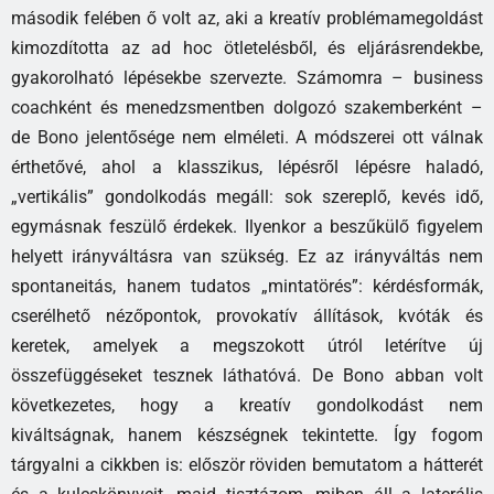
második felében ő volt az, aki a kreatív problémamegoldást
kimozdította az ad hoc ötletelésből, és eljárásrendekbe,
gyakorolható lépésekbe szervezte. Számomra – business
coachként és menedzsmentben dolgozó szakemberként –
de Bono jelentősége nem elméleti. A módszerei ott válnak
érthetővé, ahol a klasszikus, lépésről lépésre haladó,
„vertikális” gondolkodás megáll: sok szereplő, kevés idő,
egymásnak feszülő érdekek. Ilyenkor a beszűkülő figyelem
helyett irányváltásra van szükség. Ez az irányváltás nem
spontaneitás, hanem tudatos „mintatörés”: kérdésformák,
cserélhető nézőpontok, provokatív állítások, kvóták és
keretek, amelyek a megszokott útról letérítve új
összefüggéseket tesznek láthatóvá. De Bono abban volt
következetes, hogy a kreatív gondolkodást nem
kiváltságnak, hanem készségnek tekintette. Így fogom
tárgyalni a cikkben is: először röviden bemutatom a hátterét