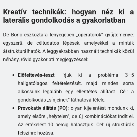
Kreatív technikák: hogyan néz ki a
laterális gondolkodás a gyakorlatban
De Bono eszköztára lényegében „operátorok” gyűjteménye:
egyszerű, de céltudatos lépések, amelyekkel a minták
átstrukturálhatók. A leggyakrabban használt technikák közül
néhány, rövid gyakorlati megjegyzéssel:
Előfeltevés‑teszt
: írjuk ki a probléma 3–5
hallgatólagos feltételezését, majd minden sorra
alkossunk legalább egy ellentétes állítást. Cél: a
gondolkodás „sínjeinek” láthatóvá tétele.
Provokatív állítás (PO)
: olyan kijelentést mondunk ki,
amely elsőre „helytelen”, de új kombinációkat indít el.
Az értékelést 10 percig halasztjuk. Cél: új struktúrák
felszínre hozása.