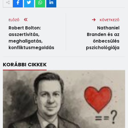
ELŐZŐ
KÖVETKEZŐ
Robert Bolton:
Nathaniel
asszertivitás,
Branden és az
meghallgatás,
önbecsülés
konfliktusmegoldás
pszichológiája
KORÁBBI CIKKEK