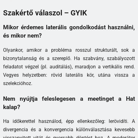
Szakértő válaszol – GYIK
Mikor érdemes laterális gondolkodást használni,
és mikor nem?
Olyankor, amikor a probléma rosszul strukturált, sok a
bizonytalanság és a szereplő. Ha szabvány, szabályozott
feladatot végzel (pl. auditálás), maradjon a vertikális rend.
Vegyes helyzetben: rövid laterális kör, utána vissza a
szelekcióhoz.
Nem nyújtja feleslegesen a meetinget a Hat
kalap?
Ha időkerettel használod, épp ellenkezőleg: lerövidíti. A
divergencia és a konvergencia különválasztása kevesebb
visszanyitott vitát és gyorsabb döntést hoz. A moderátor