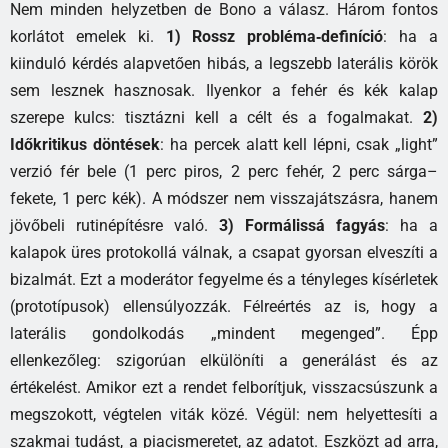
Nem minden helyzetben de Bono a válasz. Három fontos
korlátot emelek ki.
1) Rossz probléma‑definíció
: ha a
kiinduló kérdés alapvetően hibás, a legszebb laterális körök
sem lesznek hasznosak. Ilyenkor a fehér és kék kalap
szerepe kulcs: tisztázni kell a célt és a fogalmakat.
2)
Időkritikus döntések
: ha percek alatt kell lépni, csak „light”
verzió fér bele (1 perc piros, 2 perc fehér, 2 perc sárga–
fekete, 1 perc kék). A módszer nem visszajátszásra, hanem
jövőbeli rutinépítésre való.
3) Formálissá fagyás
: ha a
kalapok üres protokollá válnak, a csapat gyorsan elveszíti a
bizalmát. Ezt a moderátor fegyelme és a tényleges kísérletek
(prototípusok) ellensúlyozzák. Félreértés az is, hogy a
laterális gondolkodás „mindent megenged”. Épp
ellenkezőleg: szigorúan elkülöníti a generálást és az
értékelést. Amikor ezt a rendet felborítjuk, visszacsúszunk a
megszokott, végtelen viták közé. Végül: nem helyettesíti a
szakmai tudást, a piacismeretet, az adatot. Eszközt ad arra,