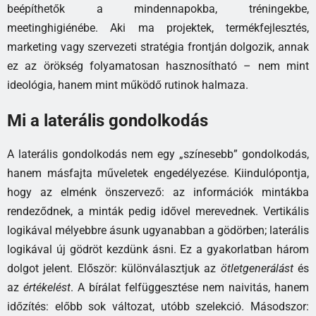
beépíthetők a mindennapokba, tréningekbe,
meetinghigiénébe. Aki ma projektek, termékfejlesztés,
marketing vagy szervezeti stratégia frontján dolgozik, annak
ez az örökség folyamatosan hasznosítható – nem mint
ideológia, hanem mint működő rutinok halmaza.
Mi a laterális gondolkodás
A laterális gondolkodás nem egy „színesebb” gondolkodás,
hanem másfajta műveletek engedélyezése. Kiindulópontja,
hogy az elménk önszervező: az információk mintákba
rendeződnek, a minták pedig idővel merevednek. Vertikális
logikával mélyebbre ásunk ugyanabban a gödörben; laterális
logikával új gödröt kezdünk ásni. Ez a gyakorlatban három
dolgot jelent. Először: különválasztjuk az
ötletgenerálást
és
az
értékelést
. A bírálat felfüggesztése nem naivitás, hanem
időzítés: előbb sok változat, utóbb szelekció. Másodszor: