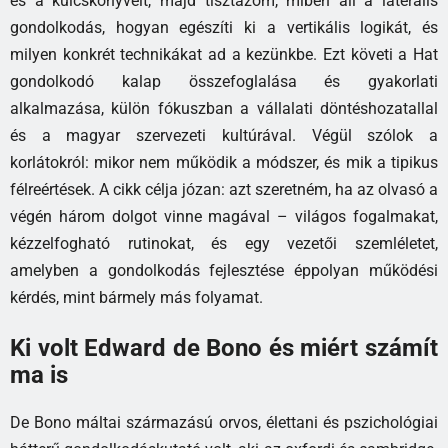
és a kulcskönyveit, majd tisztázom, miben áll a laterális
gondolkodás, hogyan egészíti ki a vertikális logikát, és
milyen konkrét technikákat ad a kezünkbe. Ezt követi a Hat
gondolkodó kalap összefoglalása és gyakorlati
alkalmazása, külön fókuszban a vállalati döntéshozatallal
és a magyar szervezeti kultúrával. Végül szólok a
korlátokról: mikor nem működik a módszer, és mik a tipikus
félreértések. A cikk célja józan: azt szeretném, ha az olvasó a
végén három dolgot vinne magával – világos fogalmakat,
kézzelfogható rutinokat, és egy vezetői szemléletet,
amelyben a gondolkodás fejlesztése éppolyan működési
kérdés, mint bármely más folyamat.
Ki volt Edward de Bono és miért számít
ma is
De Bono máltai származású orvos, élettani és pszichológiai