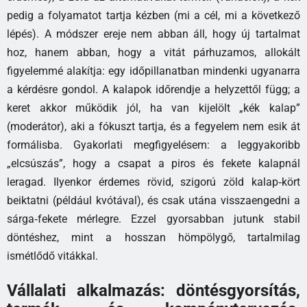
pedig a folyamatot tartja kézben (mi a cél, mi a következő
lépés). A módszer ereje nem abban áll, hogy új tartalmat
hoz, hanem abban, hogy a vitát párhuzamos, allokált
figyelemmé alakítja: egy időpillanatban mindenki ugyanarra
a kérdésre gondol. A kalapok időrendje a helyzettől függ; a
keret akkor működik jól, ha van kijelölt „kék kalap”
(moderátor), aki a fókuszt tartja, és a fegyelem nem esik át
formálisba. Gyakorlati megfigyelésem: a leggyakoribb
„elcsúszás”, hogy a csapat a piros és fekete kalapnál
leragad. Ilyenkor érdemes rövid, szigorú zöld kalap‑kört
beiktatni (például kvótával), és csak utána visszaengedni a
sárga‑fekete mérlegre. Ezzel gyorsabban jutunk stabil
döntéshez, mint a hosszan hömpölygő, tartalmilag
ismétlődő vitákkal.
Vállalati alkalmazás: döntésgyorsítás,