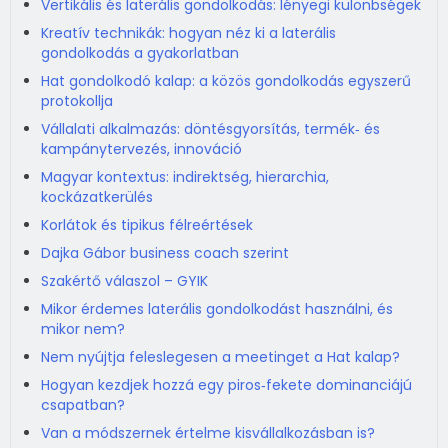
Vertikális és laterális gondolkodás: lényegi különbségek
Kreatív technikák: hogyan néz ki a laterális
gondolkodás a gyakorlatban
Hat gondolkodó kalap: a közös gondolkodás egyszerű
protokollja
Vállalati alkalmazás: döntésgyorsítás, termék‑ és
kampánytervezés, innováció
Magyar kontextus: indirektség, hierarchia,
kockázatkerülés
Korlátok és tipikus félreértések
Dajka Gábor business coach szerint
Szakértő válaszol – GYIK
Mikor érdemes laterális gondolkodást használni, és
mikor nem?
Nem nyújtja feleslegesen a meetinget a Hat kalap?
Hogyan kezdjek hozzá egy piros‑fekete dominanciájú
csapatban?
Van a módszernek értelme kisvállalkozásban is?