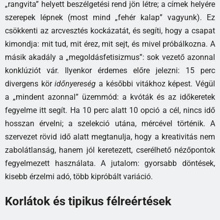
„rangvita” helyett beszélgetési rend jön létre; a címek helyére
szerepek lépnek (most mind „fehér kalap” vagyunk). Ez
csökkenti az arcvesztés kockázatát, és segíti, hogy a csapat
kimondja: mit tud, mit érez, mit sejt, és mivel próbálkozna. A
másik akadály a „megoldásfetisizmus”: sok vezető azonnal
konklúziót vár. Ilyenkor érdemes előre jelezni: 15 perc
divergens kör
időnyereség
a későbbi vitákhoz képest. Végül
a „mindent azonnal” üzemmód: a kvóták és az időkeretek
fegyelme itt segít. Ha 10 perc alatt 10 opció a cél, nincs idő
hosszan érvelni; a szelekció utána, mércével történik. A
szervezet rövid idő alatt megtanulja, hogy a kreativitás nem
zabolátlanság, hanem jól keretezett, cserélhető nézőpontok
fegyelmezett használata. A jutalom: gyorsabb döntések,
kisebb érzelmi adó, több kipróbált variáció.
Korlátok és tipikus félreértések