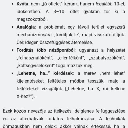
Kvóta
: nem „jó ötletet” kérünk, hanem
legalább
10‑et,
időkeretben. A 8–10. ötlet gyakran tör ki a
megszokottból.
Analógia
: a problémát egy távoli terület egyszerű
mechanizmusára „fordítjuk le”, majd visszafordítjuk.
Cél: idegen összefüggések átemelése.
Fordítás több nézőpontból
: ugyanazt a helyzetet
„felhasználóként”, „ellenfélként”, „szabályozóként”,
„költségviselőként” fogalmazzuk meg.
„Lehetne, ha…” kérdések
: a merev „nem lehet”
kijelentéseket feltételes módba tesszük, majd a
feltételeket vizsgáljuk („Lehetne, ha X; mi kellene
X‑hez?”).
Ezek közös nevezője az ítélkezés ideiglenes felfüggesztése
és az alternatívák tudatos felhalmozása. A technikák
önmagukban nem célok; akkor válnak értékessé, ha a