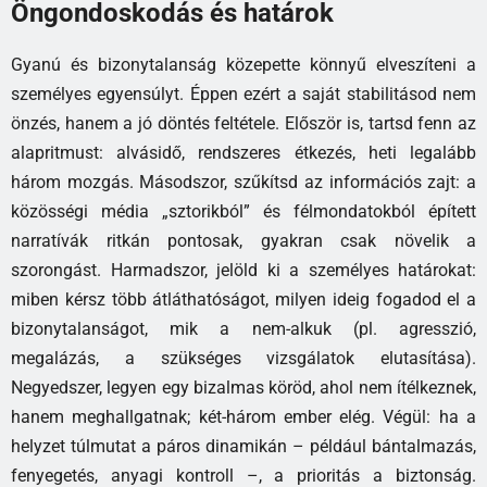
Öngondoskodás és határok
Gyanú és bizonytalanság közepette könnyű elveszíteni a
személyes egyensúlyt. Éppen ezért a saját stabilitásod nem
önzés, hanem a jó döntés feltétele. Először is, tartsd fenn az
alapritmust: alvásidő, rendszeres étkezés, heti legalább
három mozgás. Másodszor, szűkítsd az információs zajt: a
közösségi média „sztorikból” és félmondatokból épített
narratívák ritkán pontosak, gyakran csak növelik a
szorongást. Harmadszor, jelöld ki a személyes határokat:
miben kérsz több átláthatóságot, milyen ideig fogadod el a
bizonytalanságot, mik a nem-alkuk (pl. agresszió,
megalázás, a szükséges vizsgálatok elutasítása).
Negyedszer, legyen egy bizalmas köröd, ahol nem ítélkeznek,
hanem meghallgatnak; két-három ember elég. Végül: ha a
helyzet túlmutat a páros dinamikán – például bántalmazás,
fenyegetés, anyagi kontroll –, a prioritás a biztonság.