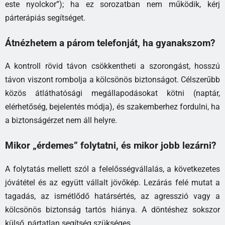
este nyolckor”); ha ez sorozatban nem működik, kérj
párterápiás segítséget.
Átnézhetem a párom telefonját, ha gyanakszom?
A kontroll rövid távon csökkentheti a szorongást, hosszú
távon viszont rombolja a kölcsönös biztonságot. Célszerűbb
közös átláthatósági megállapodásokat kötni (naptár,
elérhetőség, bejelentés módja), és szakemberhez fordulni, ha
a biztonságérzet nem áll helyre.
Mikor „érdemes” folytatni, és mikor jobb lezárni?
A folytatás mellett szól a felelősségvállalás, a következetes
jóvátétel és az együtt vállalt jövőkép. Lezárás felé mutat a
tagadás, az ismétlődő határsértés, az agresszió vagy a
kölcsönös biztonság tartós hiánya. A döntéshez sokszor
külső, pártatlan segítség szükséges.