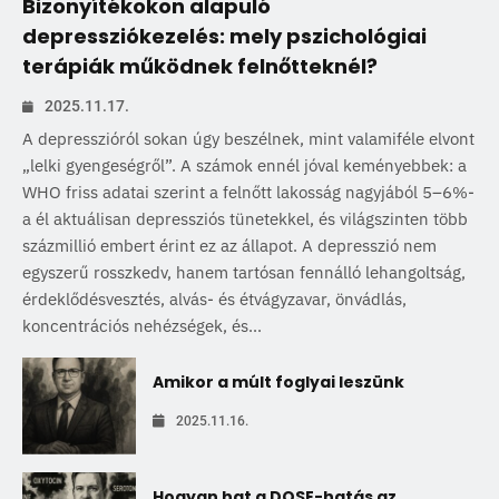
Bizonyítékokon alapuló
depressziókezelés: mely pszichológiai
terápiák működnek felnőtteknél?
2025.11.17.
A depresszióról sokan úgy beszélnek, mint valamiféle elvont
„lelki gyengeségről”. A számok ennél jóval keményebbek: a
WHO friss adatai szerint a felnőtt lakosság nagyjából 5–6%-
a él aktuálisan depressziós tünetekkel, és világszinten több
százmillió embert érint ez az állapot. A depresszió nem
egyszerű rosszkedv, hanem tartósan fennálló lehangoltság,
érdeklődésvesztés, alvás- és étvágyzavar, önvádlás,
koncentrációs nehézségek, és...
Amikor a múlt foglyai leszünk
2025.11.16.
Hogyan hat a DOSE-hatás az