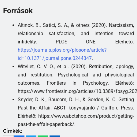
Források
Altınok, B., Satici, S. A., & others (2020). Narcissism,
relationship satisfaction, and intention toward
infidelity. PLOS ONE. Elérhető:
https://journals.plos.org/plosone/article?
id=10.1371/journal.pone.0244347
.
Witvliet, C. V. O., et al. (2020). Retribution, apology,
and restitution: Psychological and physiological
outcomes. Frontiers in Psychology. Elérhető:
https://www.frontiersin.org/articles/10.3389/fpsyg.20
Snyder, D. K., Baucom, D. H., & Gordon, K. C. Getting
Past the Affair. ABCT könyvajánló / Guilford Press.
Elérhető: https://www.abctshop.com/product/getting-
past-the-affair-paperback/.
Címkék: