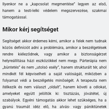
Ilyenkor ne a „kapcsolat megmentése” legyen az első,
hanem a testi-lelki védelem megszervezése, szakmai
támogatással.
Mikor kérj segítséget
Segítséget akkor érdemes kérni, amikor a felek nem tudnak
közös definíciót adni a problémára, amikor a beszélgetések
rendre kiéleződnek, vagy amikor a biztonságérzet
helyreállítása házi eszközökkel nem megy. Párterápia nem
„büntetés” és nem „utolsó esély”, hanem strukturált tér, ahol
mindkét fél képviselheti a saját valóságát, miközben a
folyamat védi a beszélgetés minőségét. A terapeuta nem
ítélkezik és nem választ „oldalt”, hanem követi a célokat,
amelyeket együtt jelöltök ki: tisztázás, jóvátétel, új
szabályok. Egyéni támogatás akkor lehet szükséges, ha a
gyanú traumát idéz elő, ha alvás- vagy pániktünetek