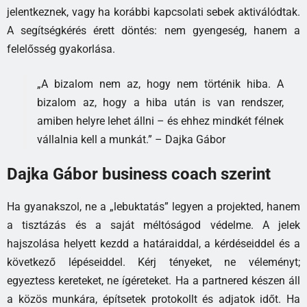
jelentkeznek, vagy ha korábbi kapcsolati sebek aktiválódtak.
A segítségkérés érett döntés: nem gyengeség, hanem a
felelősség gyakorlása.
„A bizalom nem az, hogy nem történik hiba. A
bizalom az, hogy a hiba után is van rendszer,
amiben helyre lehet állni – és ehhez mindkét félnek
vállalnia kell a munkát.” – Dajka Gábor
Dajka Gábor business coach szerint
Ha gyanakszol, ne a „lebuktatás” legyen a projekted, hanem
a tisztázás és a saját méltóságod védelme. A jelek
hajszolása helyett kezdd a határaiddal, a kérdéseiddel és a
következő lépéseiddel. Kérj tényeket, ne véleményt;
egyeztess kereteket, ne ígéreteket. Ha a partnered készen áll
a közös munkára, építsetek protokollt és adjatok időt. Ha