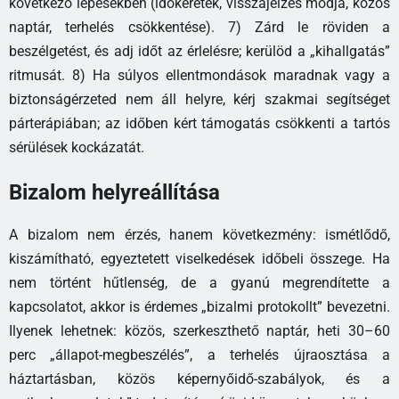
következő lépésekben (időkeretek, visszajelzés módja, közös
naptár, terhelés csökkentése). 7) Zárd le röviden a
beszélgetést, és adj időt az érlelésre; kerülöd a „kihallgatás”
ritmusát. 8) Ha súlyos ellentmondások maradnak vagy a
biztonságérzeted nem áll helyre, kérj szakmai segítséget
párterápiában; az időben kért támogatás csökkenti a tartós
sérülések kockázatát.
Bizalom helyreállítása
A bizalom nem érzés, hanem következmény: ismétlődő,
kiszámítható, egyeztetett viselkedések időbeli összege. Ha
nem történt hűtlenség, de a gyanú megrendítette a
kapcsolatot, akkor is érdemes „bizalmi protokollt” bevezetni.
Ilyenek lehetnek: közös, szerkeszthető naptár, heti 30–60
perc „állapot-megbeszélés”, a terhelés újraosztása a
háztartásban, közös képernyőidő-szabályok, és a