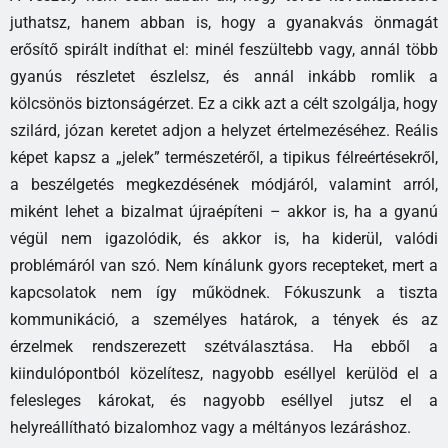
juthatsz, hanem abban is, hogy a gyanakvás önmagát
erősítő spirált indíthat el: minél feszültebb vagy, annál több
gyanús részletet észlelsz, és annál inkább romlik a
kölcsönös biztonságérzet. Ez a cikk azt a célt szolgálja, hogy
szilárd, józan keretet adjon a helyzet értelmezéséhez. Reális
képet kapsz a „jelek” természetéről, a tipikus félreértésekről,
a beszélgetés megkezdésének módjáról, valamint arról,
miként lehet a bizalmat újraépíteni – akkor is, ha a gyanú
végül nem igazolódik, és akkor is, ha kiderül, valódi
problémáról van szó. Nem kínálunk gyors recepteket, mert a
kapcsolatok nem így működnek. Fókuszunk a tiszta
kommunikáció, a személyes határok, a tények és az
érzelmek rendszerezett szétválasztása. Ha ebből a
kiindulópontból közelítesz, nagyobb eséllyel kerülöd el a
felesleges károkat, és nagyobb eséllyel jutsz el a
helyreállítható bizalomhoz vagy a méltányos lezáráshoz.