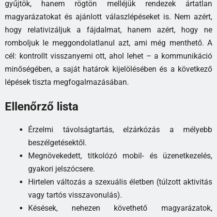
gyűjtök, hanem rögtön melléjük rendezek ártatlan
magyarázatokat és ajánlott válaszlépéseket is. Nem azért,
hogy relativizáljuk a fájdalmat, hanem azért, hogy ne
romboljuk le meggondolatlanul azt, ami még menthető. A
cél: kontrollt visszanyerni ott, ahol lehet – a kommunikáció
minőségében, a saját határok kijelölésében és a következő
lépések tiszta megfogalmazásában.
Ellenőrző lista
Érzelmi távolságtartás, elzárkózás a mélyebb
beszélgetésektől.
Megnövekedett, titkolózó mobil- és üzenetkezelés,
gyakori jelszócsere.
Hirtelen változás a szexuális életben (túlzott aktivitás
vagy tartós visszavonulás).
Késések, nehezen követhető magyarázatok,