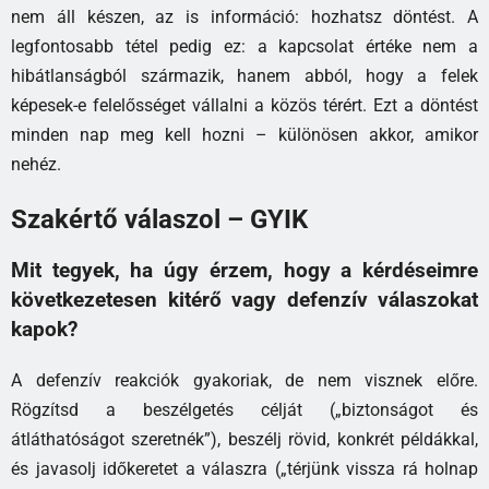
nem áll készen, az is információ: hozhatsz döntést. A
legfontosabb tétel pedig ez: a kapcsolat értéke nem a
hibátlanságból származik, hanem abból, hogy a felek
képesek-e felelősséget vállalni a közös térért. Ezt a döntést
minden nap meg kell hozni – különösen akkor, amikor
nehéz.
Szakértő válaszol – GYIK
Mit tegyek, ha úgy érzem, hogy a kérdéseimre
következetesen kitérő vagy defenzív válaszokat
kapok?
A defenzív reakciók gyakoriak, de nem visznek előre.
Rögzítsd a beszélgetés célját („biztonságot és
átláthatóságot szeretnék”), beszélj rövid, konkrét példákkal,
és javasolj időkeretet a válaszra („térjünk vissza rá holnap