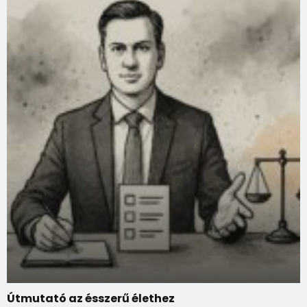
Útmutató az ésszerű élethez