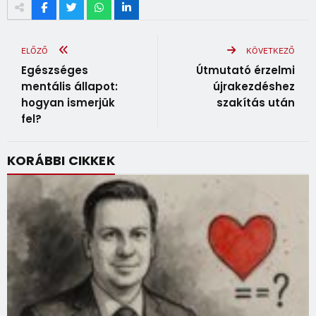
ELŐZŐ
KÖVETKEZŐ
Egészséges
Útmutató érzelmi
mentális állapot:
újrakezdéshez
hogyan ismerjük
szakítás után
fel?
KORÁBBI CIKKEK