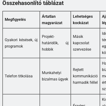
Összehasonlító táblázat
Ártatlan
Lehetséges
Aj
Megfigyelés
magyarázat
kockázat
lé
Id
Projekt-
Másik
Gyakori késések, új
té
határidők, új
kapcsolat
programok
eg
hobbik
szervezése
kö
H
Rejtett
bi
Munkahelyi
Telefon titkolása
kommunikáció
me
bizalmas ügyek
harmadik féllel
ér
sz
K
Érzelmi
al