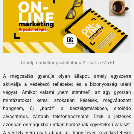
Tanulj marketingpszichológiát! Csak 5775 Ft
A megcsalás gyanúja olyan állapot, amely egyszerre
aktiválja a védekező reflexeket és a bizonyosság utáni
vágyat. Amikor valami „nem stimmel”, az agy gyorsan
mintázatokat keres: szokatlan késések, megváltozott
hangnem, új „barát” a beszélgetésekben, eltolódó
alvásritmus, zártabb telefonhasználat. Ezek a jelzések
azonban önmagukban ritkán hordoznak egyértelmű választ.
A veszély nem csak abban áll, hogy téves következtetésre