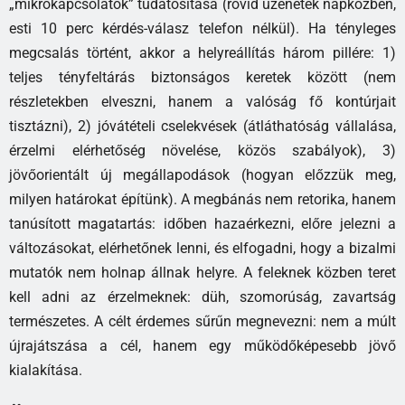
„mikrokapcsolatok” tudatosítása (rövid üzenetek napközben,
esti 10 perc kérdés-válasz telefon nélkül). Ha tényleges
megcsalás történt, akkor a helyreállítás három pillére: 1)
teljes tényfeltárás biztonságos keretek között (nem
részletekben elveszni, hanem a valóság fő kontúrjait
tisztázni), 2) jóvátételi cselekvések (átláthatóság vállalása,
érzelmi elérhetőség növelése, közös szabályok), 3)
jövőorientált új megállapodások (hogyan előzzük meg,
milyen határokat építünk). A megbánás nem retorika, hanem
tanúsított magatartás: időben hazaérkezni, előre jelezni a
változásokat, elérhetőnek lenni, és elfogadni, hogy a bizalmi
mutatók nem holnap állnak helyre. A feleknek közben teret
kell adni az érzelmeknek: düh, szomorúság, zavartság
természetes. A célt érdemes sűrűn megnevezni: nem a múlt
újrajátszása a cél, hanem egy működőképesebb jövő
kialakítása.