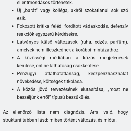
ellentmondásos történetek.
Új „barát” vagy kolléga, akiről szokatlanul sok szó
esik.
Fokozott kritika feléd, fordított vádaskodás, defenzív
reakciók egyszerű kérdésekre.
Látványos külső változások (ruha, edzés, parfüm),
amelyek nem illeszkednek a korábbi mintázathoz.
A közösségi médiában a közös megjelenések
kerülése, online láthatóság csökkentése.
Pénzügyi átláthatatlanság, készpénzhasználat
növekedése, költségek titkolása.
A közös jövő tervezésének elutasítása, „most ne
beszéljünk erről” típusú beszűkülés.
Az ellenőrző lista nem diagnózis. Arra való, hogy
strukturáltabban lásd: miben történt változás, és mióta.