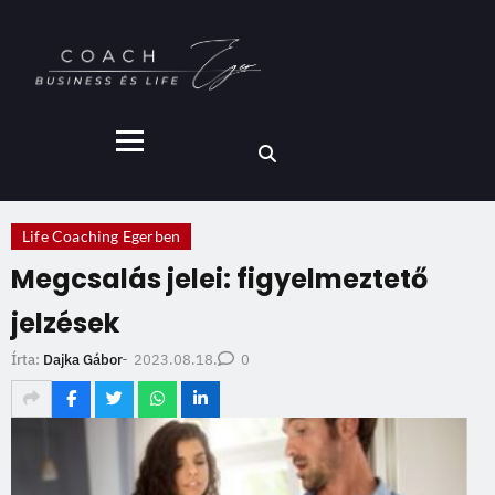
Life Coaching Egerben
Megcsalás jelei: figyelmeztető
jelzések
2023.08.18.
Írta:
Dajka Gábor
-
0