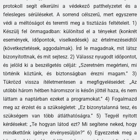
protokoll segít elkerülni a védekező patthelyzetet és a
felesleges sérüléseket. A sorrend célszerű, mert egyszerre
védi a méltóságot és teremti meg a tisztázás feltételeit. 1)
Készülj fel önmagadban: különítsd el a tényeket (konkrét
események, időpontok, viselkedések) az értelmezéseidtől
(következtetések, aggodalmak). Írd le magadnak, mit látsz
bizonyítottnak, és mit sejtesz. 2) Válassz nyugodt időpontot,
és jelöld ki a beszélgetés célját: „Szeretném megérteni, mi
történik köztünk, és biztonságban érezni magam.” 3)
Tükrözd vissza ítéletmentesen a megfigyeléseidet: „Az
utóbbi három hétben háromszor is későn jöttél haza, és nem
láttam a naptárban ezeket a programokat.” 4) Fogalmazd
meg az érzést és a szükségletet: „Ez bizonytalanná tesz, és
szükségem van több átláthatóságra.” 5) Tegyél nyitott
kérdéseket: „Te hogyan látod ezt? Mi segítene neked, hogy
mindkettőnk igénye érvényesüljön?” 6) Egyezzetek meg a