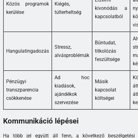
Közös programok
Kiégés,
kivonódás a
n
kerülése
túlterheltség
kapcsolatból
k
vi
A
Bűntudat,
Stressz,
st
Hangulatingadozás
titkolózás
alvásproblémák
m
feszültsége
ké
Ad hoc
Kö
Pénzügyi
Másik
kiadások,
át
transzparencia
kapcsolat
ajándékok
át
csökkenése
költségei
szervezése
ke
Kommunikáció lépései
Ha több jel együtt áll fenn, a következő beszélgetési