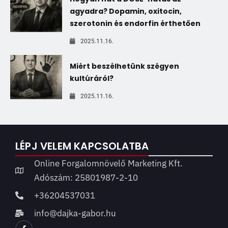
agyadra? Dopamin, oxitocin,
szerotonin és endorfin érthetően
2025.11.16.
Miért beszélhetünk szégyen
kultúráról?
2025.11.16.
LÉPJ VELEM KAPCSOLATBA
Online Forgalomnövelő Marketing Kft.
Adószám: 25801987-2-10
+36204537031
info@dajka-gabor.hu