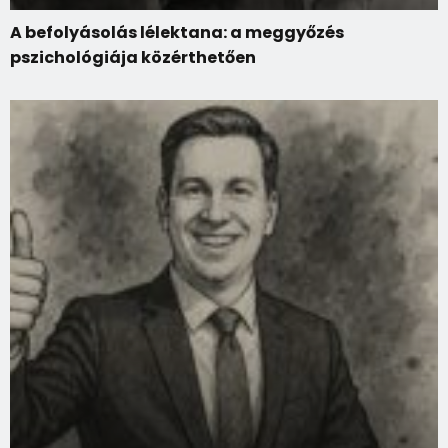
A befolyásolás lélektana: a meggyőzés
pszichológiája közérthetően