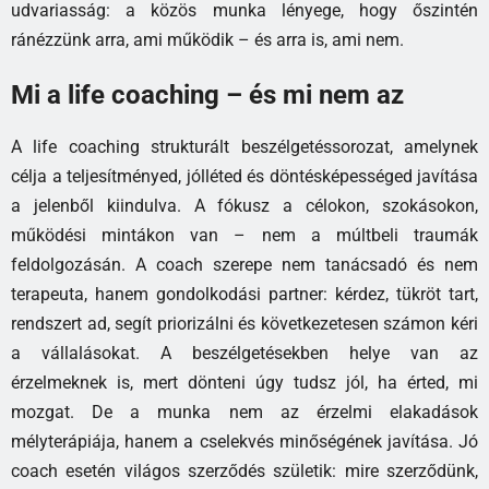
udvariasság: a közös munka lényege, hogy őszintén
ránézzünk arra, ami működik – és arra is, ami nem.
Mi a life coaching – és mi nem az
A life coaching strukturált beszélgetéssorozat, amelynek
célja a teljesítményed, jólléted és döntésképességed javítása
a jelenből kiindulva. A fókusz a célokon, szokásokon,
működési mintákon van – nem a múltbeli traumák
feldolgozásán. A coach szerepe nem tanácsadó és nem
terapeuta, hanem gondolkodási partner: kérdez, tükröt tart,
rendszert ad, segít priorizálni és következetesen számon kéri
a vállalásokat. A beszélgetésekben helye van az
érzelmeknek is, mert dönteni úgy tudsz jól, ha érted, mi
mozgat. De a munka nem az érzelmi elakadások
mélyterápiája, hanem a cselekvés minőségének javítása. Jó
coach esetén világos szerződés születik: mire szerződünk,