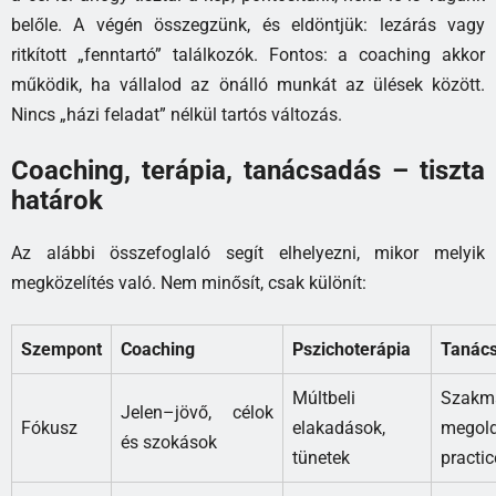
belőle. A végén összegzünk, és eldöntjük: lezárás vagy
ritkított „fenntartó” találkozók. Fontos: a coaching akkor
működik, ha vállalod az önálló munkát az ülések között.
Nincs „házi feladat” nélkül tartós változás.
Coaching, terápia, tanácsadás – tiszta
határok
Az alábbi összefoglaló segít elhelyezni, mikor melyik
megközelítés való. Nem minősít, csak különít:
Szempont
Coaching
Pszichoterápia
Tanác
Múltbeli
Szakm
Jelen–jövő, célok
Fókusz
elakadások,
megol
és szokások
tünetek
practic