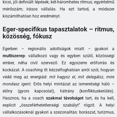
kicsi, jól definiált lépések; két-háromhetes ritmus; egyértelmű
mérőszám; írásos vállalás. Ha ezt tartod, a módszer
kiszámíthatóan hoz eredményt.
Eger-specifikus tapasztalatok – ritmus,
közösség, fókusz
Egerben – regionális adottságok miatt – gyakori a
multiszerep
: vállalkozó vagy és egyben szülő, közösségi
ember, néha civil szervező. Ez egyszerre erőforrás és
kockázat. A coaching itt kézzelfoghatóan arról szól, hogyan
védd meg az energiád:
mit hagysz el
,
mit delegálsz
,
mire
mondasz igent
. Erős helyi mintázat az ismeretségi háló –
előny (gyors kapcsolat), hátrány (konfliktuskerülés).
Hasznos, ha a coach
szakmai távolságot
tart, és ha kell,
explicit „összeférhetetlenségi szabályt” rögzít. A helyi
vállalkozásoknál gyakori a szezonalitás: borászat, turizmus,