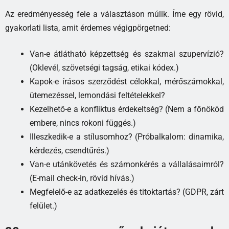
Az eredményesség fele a választáson múlik. Íme egy rövid,
gyakorlati lista, amit érdemes végigpörgetned:
Van-e átlátható képzettség és szakmai szupervízió?
(Oklevél, szövetségi tagság, etikai kódex.)
Kapok-e írásos szerződést célokkal, mérőszámokkal,
ütemezéssel, lemondási feltételekkel?
Kezelhető-e a konfliktus érdekeltség? (Nem a főnököd
embere, nincs rokoni függés.)
Illeszkedik-e a stílusomhoz? (Próbalkalom: dinamika,
kérdezés, csendtűrés.)
Van-e utánkövetés és számonkérés a vállalásaimról?
(E-mail check-in, rövid hívás.)
Megfelelő-e az adatkezelés és titoktartás? (GDPR, zárt
felület.)