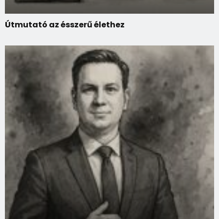
Útmutató az ésszerű élethez