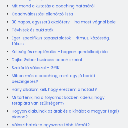
Mit mond a kutatás a coaching hatásáról
Coachválasztási ellenőrző lista
30 napos, egyszerű akcióterv – ha most vágnál bele
Tévhitek és buktatók
Eger-specifikus tapasztalatok – ritmus, közösség,
fókusz
Költség és megtérülés – hogyan gondolkodj róla
Dajka Gábor business coach szerint
Szakértő válaszol – GYIK
Miben más a coaching, mint egy jó baráti
beszélgetés?
Hány alkalom kell, hogy érezzem a hatást?
Mi történik, ha a folyamat közben kiderül, hogy
terápiára van szükségem?
Hogyan alakulnak az árak és a kínálat a magyar (egri)
piacon?
Választhatok-e egyszerre több témát?