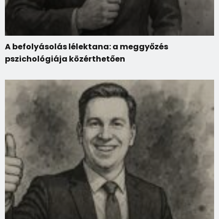
A befolyásolás lélektana: a meggyőzés
pszichológiája közérthetően