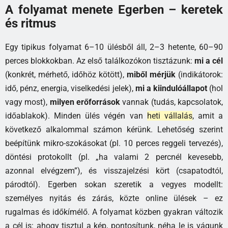
A folyamat menete Egerben – keretek
és ritmus
Egy tipikus folyamat 6–10 ülésből áll, 2–3 hetente, 60–90
perces blokkokban. Az első találkozókon tisztázunk:
mi a cél
(konkrét, mérhető, időhöz kötött),
miből mérjük
(indikátorok:
idő, pénz, energia, viselkedési jelek),
mi a kiindulóállapot
(hol
vagy most),
milyen erőforrások
vannak (tudás, kapcsolatok,
időablakok). Minden ülés végén van
heti vállalás
, amit a
következő alkalommal számon kérünk. Lehetőség szerint
beépítünk mikro-szokásokat (pl. 10 perces reggeli tervezés),
döntési protokollt (pl. „ha valami 2 percnél kevesebb,
azonnal elvégzem”), és visszajelzési kört (csapatodtól,
párodtól). Egerben sokan szeretik a vegyes modellt:
személyes nyitás és zárás, közte online ülések – ez
rugalmas és időkímélő. A folyamat közben gyakran változik
a cél is: ahogy tisztul a kép, pontosítunk, néha le is vágunk