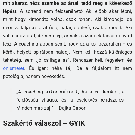
mit akarsz
,
nézz szembe az árral
,
tedd meg a következő
lépést
. A sorrend nem felcserélhető. Aki előbb akar lépni,
mint hogy kimondta volna, csak rohan. Aki kimondja, de
nem vállalja az árat (idő, határ, döntés), csak álmodik. Aki
vállalja az árat, de nem lép, annak a szándék lassan önvád
lesz. A coaching abban segít, hogy ez a kör bezáruljon – és
körök helyett spirálban haladj. Nem kell hozzá különleges
tehetség, sem „jó csillagállás”. Rendszer kell, fegyelem és
önismeret
. És igen: néha fáj. De a fájdalom itt nem
patológia, hanem növekedés.
„A coaching akkor működik, ha a cél konkrét, a
felelősség világos, és a cselekvés rendszeres.
Minden más zaj.” – Dajka Gábor
Szakértő válaszol – GYIK