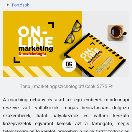
Források
Tanulj marketingpszichológiát! Csak 5775 Ft
A coaching néhány év alatt az egri emberek mindennapi
részévé vált: vállalkozók, magas beosztásban dolgozó
szakemberek, fiatal pályakezdők és váltani készülő
középvezetők egyaránt keresik azt a támogató, mégis
felelősségre építő keretet, amelyben a célok tisztázódnak és