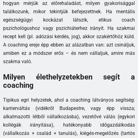
hogyan mérjük az előrehaladást, milyen gyakorisággal
találkozunk, mikor tekintjük befejezettnek. Ha mentális
egészségügyi kockázat látszik, etikus coach
pszichológushoz vagy pszichiáterhez irányít. Ha szakmai
recept kell (pl. adózási kérdés, jog), akkor szakértőhöz küld.
A coaching ereje épp ebben az alázatban van: azt csináljuk,
amiben ez a módszer erős – és nem vállaljuk, amire más
szakma való.
Milyen élethelyzetekben segít a
coaching
Tipikus egri helyzetek, ahol a coaching látványos segítség:
karrierváltás (vidékről Budapestre, vagy épp vissza;
alkalmazotti létből vállalkozásba), vezetővé válás (egykori
kollégák irányítása), hatékonyabb időgazdálkodás
(vállalkozás + család + tanulás), kiégés-megelőzés (tartós