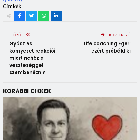
Címkék:
ELŐZŐ
KÖVETKEZŐ
Gyász és
Life coaching Eger:
környezet reakciói:
ezért próbáld ki
miért nehéz a
veszteséggel
szembenézni?
KORÁBBI CIKKEK