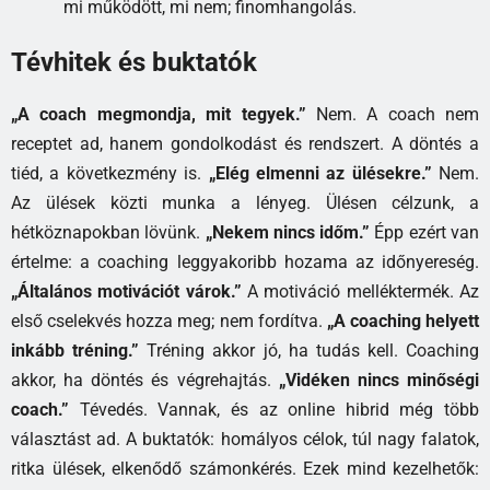
mi működött, mi nem; finomhangolás.
Tévhitek és buktatók
„A coach megmondja, mit tegyek.”
Nem. A coach nem
receptet ad, hanem gondolkodást és rendszert. A döntés a
tiéd, a következmény is.
„Elég elmenni az ülésekre.”
Nem.
Az ülések közti munka a lényeg. Ülésen célzunk, a
hétköznapokban lövünk.
„Nekem nincs időm.”
Épp ezért van
értelme: a coaching leggyakoribb hozama az időnyereség.
„Általános motivációt várok.”
A motiváció melléktermék. Az
első cselekvés hozza meg; nem fordítva.
„A coaching helyett
inkább tréning.”
Tréning akkor jó, ha tudás kell. Coaching
akkor, ha döntés és végrehajtás.
„Vidéken nincs minőségi
coach.”
Tévedés. Vannak, és az online hibrid még több
választást ad. A buktatók: homályos célok, túl nagy falatok,
ritka ülések, elkenődő számonkérés. Ezek mind kezelhetők: