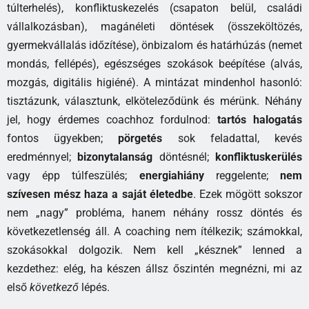
túlterhelés), konfliktuskezelés (csapaton belül, családi
vállalkozásban), magánéleti döntések (összeköltözés,
gyermekvállalás időzítése), önbizalom és határhúzás (nemet
mondás, fellépés), egészséges szokások beépítése (alvás,
mozgás, digitális higiéné). A mintázat mindenhol hasonló:
tisztázunk, választunk, elköteleződünk és mérünk. Néhány
jel, hogy érdemes coachhoz fordulnod:
tartós halogatás
fontos ügyekben;
pörgetés
sok feladattal, kevés
eredménnyel;
bizonytalanság
döntésnél;
konfliktuskerülés
vagy épp túlfeszülés;
energiahiány
reggelente;
nem
szívesen mész haza a saját életedbe
. Ezek mögött sokszor
nem „nagy” probléma, hanem néhány rossz döntés és
következetlenség áll. A coaching nem ítélkezik; számokkal,
szokásokkal dolgozik. Nem kell „késznek” lenned a
kezdethez: elég, ha készen állsz őszintén megnézni, mi az
első
következő
lépés.