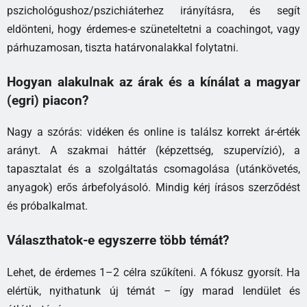
pszichológushoz/pszichiáterhez irányításra, és segít
eldönteni, hogy érdemes-e szüneteltetni a coachingot, vagy
párhuzamosan, tiszta határvonalakkal folytatni.
Hogyan alakulnak az árak és a kínálat a magyar
(egri) piacon?
Nagy a szórás: vidéken és online is találsz korrekt ár-érték
arányt. A szakmai háttér (képzettség, szupervízió), a
tapasztalat és a szolgáltatás csomagolása (utánkövetés,
anyagok) erős árbefolyásoló. Mindig kérj írásos szerződést
és próbalkalmat.
Választhatok-e egyszerre több témát?
Lehet, de érdemes 1–2 célra szűkíteni. A fókusz gyorsít. Ha
elértük, nyithatunk új témát – így marad lendület és