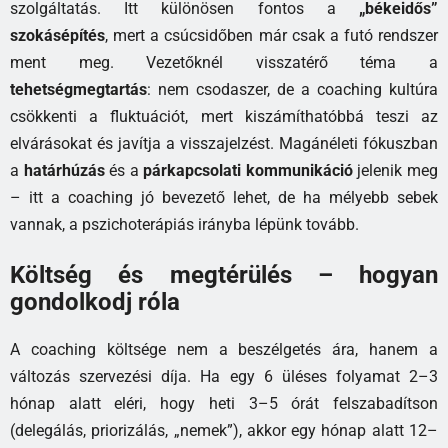
szolgáltatás. Itt különösen fontos a
„békeidős”
szokásépítés
, mert a csúcsidőben már csak a futó rendszer
ment meg. Vezetőknél visszatérő téma a
tehetségmegtartás
: nem csodaszer, de a coaching kultúra
csökkenti a fluktuációt, mert kiszámíthatóbbá teszi az
elvárásokat és javítja a visszajelzést. Magánéleti fókuszban
a
határhúzás
és a
párkapcsolati kommunikáció
jelenik meg
– itt a coaching jó bevezető lehet, de ha mélyebb sebek
vannak, a pszichoterápiás irányba lépünk tovább.
Költség és megtérülés – hogyan
gondolkodj róla
A coaching költsége nem a beszélgetés ára, hanem a
változás szervezési díja. Ha egy 6 üléses folyamat 2–3
hónap alatt eléri, hogy heti 3–5 órát felszabadítson
(delegálás, priorizálás, „nemek”), akkor egy hónap alatt 12–