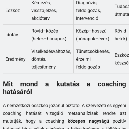
Kérdezés,
Diagnózis,
Tudásá
Eszköz
visszajelzés,
feldolgozás,
útmuta
akcióterv
intervenció
Rövid–közép
Közép–hosszú
Rövi
Időtáv
(hetek–hónapok)
(hónapok–évek)
hetek)
Viselkedésváltozás,
Tünetcsökkenés,
Eszköz
Eredmény
döntés,
érzelmi
készsé
teljesítmény
feldolgozás
Mit mond a kutatás a coaching
hatásáról
A nemzetközi összkép józanul biztató. A szervezeti és egyéni
coaching hatását vizsgáló metaanalízisek rendre azt
mutatják, hogy a coaching
közepes nagyságú
pozitív
hatással bír a célok elérésére, a teljesítményre, a jóllétre és