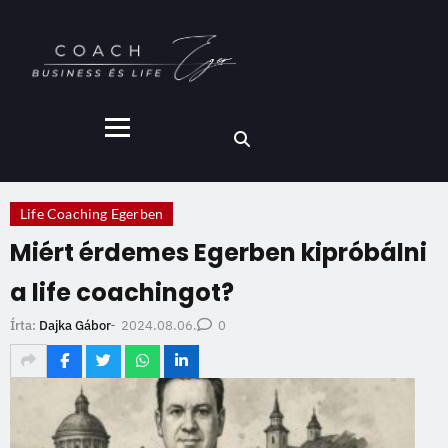
Life Coaching Egerben
Miért érdemes Egerben kipróbálni
a life coachingot?
2024.08.06.
Írta:
Dajka Gábor
-
0