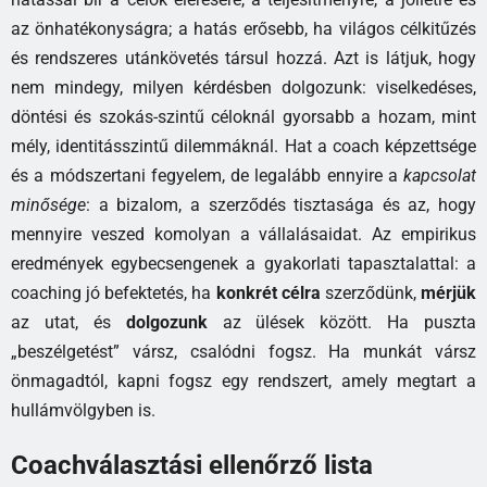
az önhatékonyságra; a hatás erősebb, ha világos célkitűzés
és rendszeres utánkövetés társul hozzá. Azt is látjuk, hogy
nem mindegy, milyen kérdésben dolgozunk: viselkedéses,
döntési és szokás-szintű céloknál gyorsabb a hozam, mint
mély, identitásszintű dilemmáknál. Hat a coach képzettsége
és a módszertani fegyelem, de legalább ennyire a
kapcsolat
minősége
: a bizalom, a szerződés tisztasága és az, hogy
mennyire veszed komolyan a vállalásaidat. Az empirikus
eredmények egybecsengenek a gyakorlati tapasztalattal: a
coaching jó befektetés, ha
konkrét célra
szerződünk,
mérjük
az utat, és
dolgozunk
az ülések között. Ha puszta
„beszélgetést” vársz, csalódni fogsz. Ha munkát vársz
önmagadtól, kapni fogsz egy rendszert, amely megtart a
hullámvölgyben is.
Coachválasztási ellenőrző lista