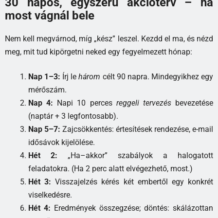
30 napos, egyszerű akcióterv – ha
most vágnál bele
Nem kell megvárnod, míg „kész” leszel. Kezdd el ma, és nézd
meg, mit tud kipörgetni neked egy fegyelmezett hónap:
Nap 1–3:
Írj le
három
célt 90 napra. Mindegyikhez egy
mérőszám.
Nap 4:
Napi 10 perces
reggeli tervezés
bevezetése
(naptár + 3 legfontosabb).
Nap 5–7:
Zajcsökkentés: értesítések rendezése, e-mail
idősávok kijelölése.
Hét 2:
„Ha–akkor” szabályok a halogatott
feladatokra. (Ha 2 perc alatt elvégezhető, most.)
Hét 3:
Visszajelzés kérés két embertől egy konkrét
viselkedésre.
Hét 4:
Eredmények összegzése; döntés: skálázottan