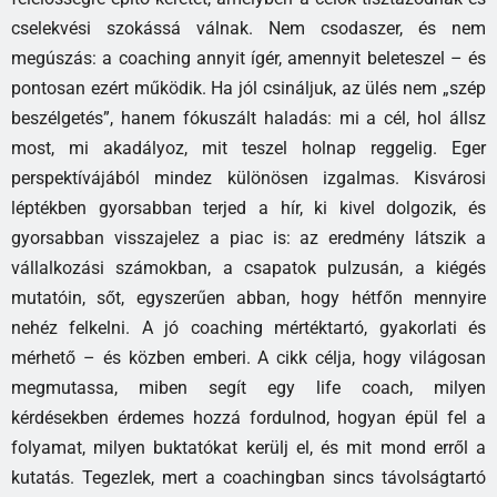
cselekvési szokássá válnak. Nem csodaszer, és nem
megúszás: a coaching annyit ígér, amennyit beleteszel – és
pontosan ezért működik. Ha jól csináljuk, az ülés nem „szép
beszélgetés”, hanem fókuszált haladás: mi a cél, hol állsz
most, mi akadályoz, mit teszel holnap reggelig. Eger
perspektívájából mindez különösen izgalmas. Kisvárosi
léptékben gyorsabban terjed a hír, ki kivel dolgozik, és
gyorsabban visszajelez a piac is: az eredmény látszik a
vállalkozási számokban, a csapatok pulzusán, a kiégés
mutatóin, sőt, egyszerűen abban, hogy hétfőn mennyire
nehéz felkelni. A jó coaching mértéktartó, gyakorlati és
mérhető – és közben emberi. A cikk célja, hogy világosan
megmutassa, miben segít egy life coach, milyen
kérdésekben érdemes hozzá fordulnod, hogyan épül fel a
folyamat, milyen buktatókat kerülj el, és mit mond erről a
kutatás. Tegezlek, mert a coachingban sincs távolságtartó