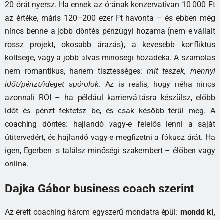
20 órát nyersz. Ha ennek az órának konzervatívan 10 000 Ft
az értéke, máris 120–200 ezer Ft havonta – és ebben még
nincs benne a jobb döntés pénzügyi hozama (nem elvállalt
rossz projekt, okosabb árazás), a kevesebb konfliktus
költsége, vagy a jobb alvás minőségi hozadéka. A számolás
nem romantikus, hanem tisztességes:
mit teszek, mennyi
időt/pénzt/ideget spórolok
. Az is reális, hogy néha nincs
azonnali ROI – ha például karrierváltásra készülsz, előbb
időt és pénzt fektetsz be, és csak később térül meg. A
coaching döntés: hajlandó vagy-e felelős lenni a saját
útitervedért, és hajlandó vagy-e megfizetni a fókusz árát. Ha
igen, Egerben is találsz minőségi szakembert – élőben vagy
online.
Dajka Gábor business coach szerint
Az érett coaching három egyszerű mondatra épül:
mondd ki,