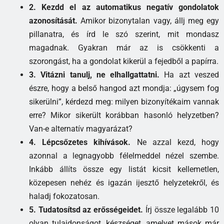
2. Kezdd el az automatikus negatív gondolatok
azonosítását.
Amikor bizonytalan vagy, állj meg egy
pillanatra, és írd le szó szerint, mit mondasz
magadnak. Gyakran már az is csökkenti a
szorongást, ha a gondolat kikerül a fejedből a papírra.
3. Vitázni tanulj, ne elhallgattatni.
Ha azt veszed
észre, hogy a belső hangod azt mondja: „úgysem fog
sikerülni”, kérdezd meg: milyen bizonyítékaim vannak
erre? Mikor sikerült korábban hasonló helyzetben?
Van-e alternatív magyarázat?
4. Lépcsőzetes kihívások.
Ne azzal kezd, hogy
azonnal a legnagyobb félelmeddel nézel szembe.
Inkább állíts össze egy listát kicsit kellemetlen,
közepesen nehéz és igazán ijesztő helyzetekről, és
haladj fokozatosan.
5. Tudatosítsd az erősségeidet.
Írj össze legalább 10
olyan tulajdonságot, készséget, amelyet mások már