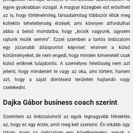
egyre gyakrabban vizsgál. A magyar közegben ezt erősítheti
az is, hogy történelmileg, társadalmilag többször éltük meg
kollektív tehetetlenség érzését, ami könnyen átfordulhat
abba a belső mondatba, hogy „kicsik vagyunk, úgysem
rajtunk múlik semmi”. Ezzel szemben a tartós önbizalom
egy józanabb álláspontot képvisel: elismeri a külső
körülményeket, de nem engedi, hogy minden kimenetelt csak
külső erőknek tulajdoníts. A személyes felelősség nem azt
jelenti, hogy mindenért te vagy az oka, ami történt, hanem
azt, hogy a saját döntéseid területén hajlandó vagy
cselekedni.
Dajka Gábor business coach szerint
Szerintem az önbizalomról az egyik legnagyobb félreértés
az, hogy ez egy érzés, amit meg kell szerezni. Én inkább úgy
látom, hogy az önbizalom egy következmény: annak a