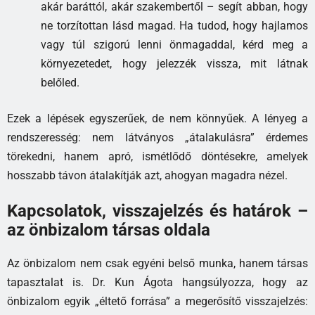
akár baráttól, akár szakembertől – segít abban, hogy
ne torzítottan lásd magad. Ha tudod, hogy hajlamos
vagy túl szigorú lenni önmagaddal, kérd meg a
környezetedet, hogy jelezzék vissza, mit látnak
belőled.
Ezek a lépések egyszerűek, de nem könnyűek. A lényeg a
rendszeresség: nem látványos „átalakulásra” érdemes
törekedni, hanem apró, ismétlődő döntésekre, amelyek
hosszabb távon átalakítják azt, ahogyan magadra nézel.
Kapcsolatok, visszajelzés és határok –
az önbizalom társas oldala
Az önbizalom nem csak egyéni belső munka, hanem társas
tapasztalat is. Dr. Kun Ágota hangsúlyozza, hogy az
önbizalom egyik „éltető forrása” a megerősítő visszajelzés: