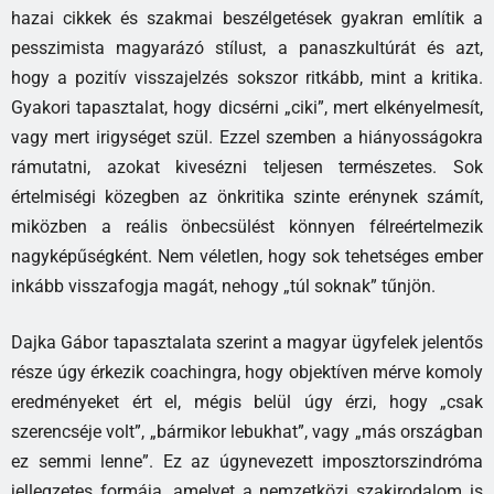
hazai cikkek és szakmai beszélgetések gyakran említik a
pesszimista magyarázó stílust, a panaszkultúrát és azt,
hogy a pozitív visszajelzés sokszor ritkább, mint a kritika.
Gyakori tapasztalat, hogy dicsérni „ciki”, mert elkényelmesít,
vagy mert irigységet szül. Ezzel szemben a hiányosságokra
rámutatni, azokat kivesézni teljesen természetes. Sok
értelmiségi közegben az önkritika szinte erénynek számít,
miközben a reális önbecsülést könnyen félreértelmezik
nagyképűségként. Nem véletlen, hogy sok tehetséges ember
inkább visszafogja magát, nehogy „túl soknak” tűnjön.
Dajka Gábor tapasztalata szerint a magyar ügyfelek jelentős
része úgy érkezik coachingra, hogy objektíven mérve komoly
eredményeket ért el, mégis belül úgy érzi, hogy „csak
szerencséje volt”, „bármikor lebukhat”, vagy „más országban
ez semmi lenne”. Ez az úgynevezett imposztorszindróma
jellegzetes formája, amelyet a nemzetközi szakirodalom is