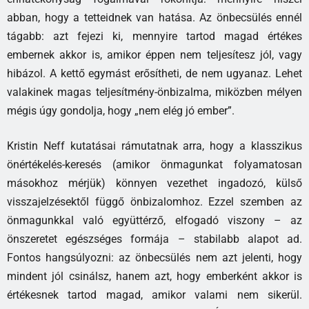
abban, hogy a tetteidnek van hatása. Az önbecsülés ennél
tágabb: azt fejezi ki, mennyire tartod magad értékes
embernek akkor is, amikor éppen nem teljesítesz jól, vagy
hibázol. A kettő egymást erősítheti, de nem ugyanaz. Lehet
valakinek magas teljesítmény-önbizalma, miközben mélyen
mégis úgy gondolja, hogy „nem elég jó ember”.
Kristin Neff kutatásai rámutatnak arra, hogy a klasszikus
önértékelés-keresés (amikor önmagunkat folyamatosan
másokhoz mérjük) könnyen vezethet ingadozó, külső
visszajelzésektől függő önbizalomhoz. Ezzel szemben az
önmagunkkal való együttérző, elfogadó viszony – az
önszeretet egészséges formája – stabilabb alapot ad.
Fontos hangsúlyozni: az önbecsülés nem azt jelenti, hogy
mindent jól csinálsz, hanem azt, hogy emberként akkor is
értékesnek tartod magad, amikor valami nem sikerül.