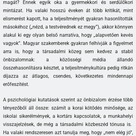
magát? Ennek egyik oka a gyermekkori és serdülőkori
mintázat. Ha valaki hosszú éveken át több kritikát, mint
elismerést kapott, ha a teljesítményét gyakran hasonlították
másokéhoz („nézd, a testvérednek ez megy”), akkor könnyen
alakul ki egy olyan belső narratíva, hogy „alapvetően kevés
vagyok”. Magyar szakemberek gyakran felhívják a figyelmet
arra is, hogy a társadalmi közeg sem kedvez a stabil
önbizalomnak: a közösségi média állandó
összehasonlításra késztet, a teljesítménykultúra pedig ritkán
díjazza az átlagos, csendes, következetes mindennapi
erőfeszítést.
A pszichológiai kutatások szerint az önbizalom érzése több
tényezőből áll össze: számít a korai kötődés minősége, az
iskolai sikerélmények, a kortárs kapcsolatok, a munkahelyi
visszajelzések, de még a társadalmi közbeszéd tónusa is.
Ha valaki rendszeresen azt tanulja meg, hogy „nem elég jó”,