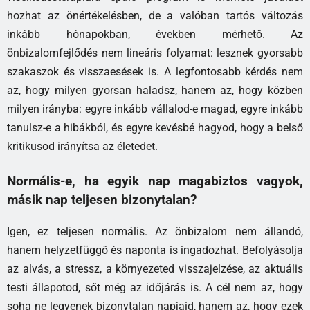
hozhat az önértékelésben, de a valóban tartós változás
inkább hónapokban, években mérhető. Az
önbizalomfejlődés nem lineáris folyamat: lesznek gyorsabb
szakaszok és visszaesések is. A legfontosabb kérdés nem
az, hogy milyen gyorsan haladsz, hanem az, hogy közben
milyen irányba: egyre inkább vállalod-e magad, egyre inkább
tanulsz-e a hibákból, és egyre kevésbé hagyod, hogy a belső
kritikusod irányítsa az életedet.
Normális-e, ha egyik nap magabiztos vagyok,
másik nap teljesen bizonytalan?
Igen, ez teljesen normális. Az önbizalom nem állandó,
hanem helyzetfüggő és naponta is ingadozhat. Befolyásolja
az alvás, a stressz, a környezeted visszajelzése, az aktuális
testi állapotod, sőt még az időjárás is. A cél nem az, hogy
soha ne legyenek bizonytalan napjaid, hanem az, hogy ezek