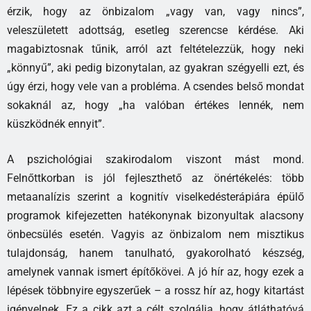
érzik, hogy az önbizalom „vagy van, vagy nincs”,
veleszületett adottság, esetleg szerencse kérdése. Aki
magabiztosnak tűnik, arról azt feltételezzük, hogy neki
„könnyű”, aki pedig bizonytalan, az gyakran szégyelli ezt, és
úgy érzi, hogy vele van a probléma. A csendes belső mondat
sokaknál az, hogy „ha valóban értékes lennék, nem
küszködnék ennyit”.
A pszichológiai szakirodalom viszont mást mond.
Felnőttkorban is jól fejleszthető az önértékelés: több
metaanalízis szerint a kognitív viselkedésterápiára épülő
programok kifejezetten hatékonynak bizonyultak alacsony
önbecsülés esetén. Vagyis az önbizalom nem misztikus
tulajdonság, hanem tanulható, gyakorolható készség,
amelynek vannak ismert építőkövei. A jó hír az, hogy ezek a
lépések többnyire egyszerűek – a rossz hír az, hogy kitartást
igényelnek. Ez a cikk azt a célt szolgálja, hogy átláthatóvá