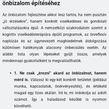
önbizalom építéséhez
Az önbizalom fejlesztése akkor lesz tartós, ha nem pusztán
„jó érzésekre”, hanem konkrét viselkedéses és gondolati
változtatásokra épül. A nemzetközi szakirodalom szerint a
kognitív viselkedésterápiára épülő programok, az önreflexív
naplózás és az úgynevezett maghiedelmek átdolgozása
különösen hatékonyak alacsony önbecsülés esetén. Az
alábbi lista olyan lépéseket gyűjt össze, amelyek
mindennapi gyakorlatként is megvalósíthatók.
1. Ne csak „érezni” akard az önbizalmat, hanem
mérd is.
Válassz ki egy-két konkrét területet (például
munka, kapcsolatok, önérvényesítés), és értékeld
magad egy tízes skálán. Írd le, mi indokolja az adott
számot. Így a haladásod később is nyomon
követhető.