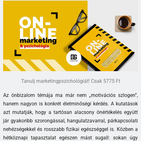
Tanulj marketingpszichológiát! Csak 5775 Ft
Az önbizalom témája ma már nem „motivációs szlogen”,
hanem nagyon is konkrét életminőségi kérdés. A kutatások
azt mutatják, hogy a tartósan alacsony önértékelés együtt
jár gyakoribb szorongással, hangulatzavarral, párkapcsolati
nehézségekkel és rosszabb fizikai egészséggel is. Közben a
hétköznapi tapasztalat egészen mást sugall: sokan úgy