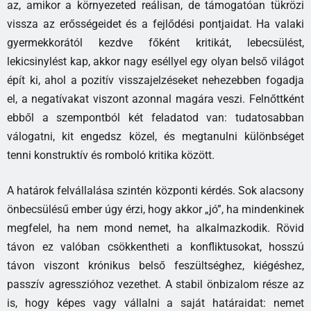
az, amikor a környezeted reálisan, de támogatóan tükrözi
vissza az erősségeidet és a fejlődési pontjaidat. Ha valaki
gyermekkorától kezdve főként kritikát, lebecsülést,
lekicsinylést kap, akkor nagy eséllyel egy olyan belső világot
épít ki, ahol a pozitív visszajelzéseket nehezebben fogadja
el, a negatívakat viszont azonnal magára veszi. Felnőttként
ebből a szempontból két feladatod van: tudatosabban
válogatni, kit engedsz közel, és megtanulni különbséget
tenni konstruktív és romboló kritika között.
A határok felvállalása szintén központi kérdés. Sok alacsony
önbecsülésű ember úgy érzi, hogy akkor „jó”, ha mindenkinek
megfelel, ha nem mond nemet, ha alkalmazkodik. Rövid
távon ez valóban csökkentheti a konfliktusokat, hosszú
távon viszont krónikus belső feszültséghez, kiégéshez,
passzív agresszióhoz vezethet. A stabil önbizalom része az
is, hogy képes vagy vállalni a saját határaidat: nemet