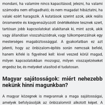
mondani, ha valamire nincs kapacitásod; jelezni, ha valami
számodra nem elfogadható; és nem magadat hibáztatni, ha
valaki ezért haragszik. A kutatások szerint azok, akik reális
önismeretre és kiegyensúlyozott önértékelésre tesznek szert,
tartósan jobb kapcsolatokat alakítanak ki, mint azok, akik
vagy állandóan visszahúzódnak, vagy túlkompenzálnak egy
mesterséges magabiztossággal. A gyakorlatban ez azt
jelenti, hogy az önbizalom-építés során nemcsak befelé,
hanem kifelé is figyelned kell: kivel veszed körül magad,
milyen kapcsolatokban mozogsz, milyen visszajelzéseket
engedsz be, és melyeket utasítod el tudatosan.
Magyar sajátosságok: miért nehezebb
nekünk hinni magunkban?
A magyar közegnek is megvannak a maga sajátosságai,
amelyek befolyásolják az önbizalomról alkotott képet. A