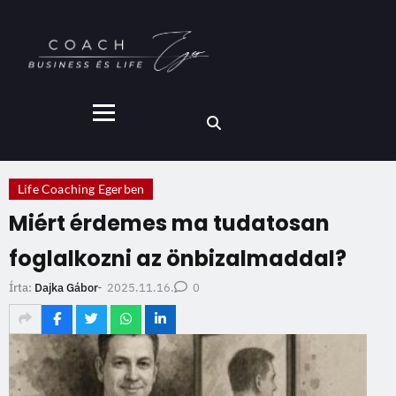
Life Coaching Egerben
Miért érdemes ma tudatosan
foglalkozni az önbizalmaddal?
2025.11.16.
Írta:
Dajka Gábor
-
0