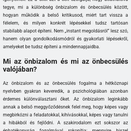
tegye, mi a különbség önbizalom és önbecsülés között,
hogyan működik a belső kritikusod, miért tart vissza a
félelem, és milyen konkrét lépésekkel tudsz tartósan
stabilabb alapot építeni. Nem „instant megoldásról” lesz szó,
hanem olyan gondolkodásmódról és gyakorlati lépésekről,
amelyeket be tudsz építeni a mindennapjaidba.
Mi az önbizalom és mi az önbecsülés
valójában?
Az önbizalom és az önbecsülés fogalma a hétköznapi
nyelvben gyakran keveredik, a pszichológiában azonban
érdemes különválasztani őket. Az önbizalom leginkább
annak a belső meggyőződésnek felel meg, hogy képes vagy
megbirkózni a feladatokkal, kihívásokkal, képes vagy tanulni
a hibákból és fejlődni. A szakirodalom ezt sokszor az
énhatékonyság fogalmával rokonítja: mennyire hiszel