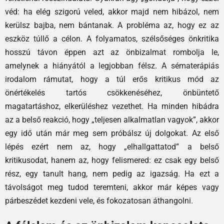
véd: ha elég szigorú veled, akkor majd nem hibázol, nem
kerülsz bajba, nem bántanak. A probléma az, hogy ez az
eszköz túllő a célon. A folyamatos, szélsőséges önkritika
hosszú távon éppen azt az önbizalmat rombolja le,
amelynek a hiányától a legjobban félsz. A sématerápiás
irodalom rámutat, hogy a túl erős kritikus mód az
önértékelés tartós csökkenéséhez, önbüntető
magatartáshoz, elkerüléshez vezethet. Ha minden hibádra
az a belső reakció, hogy „teljesen alkalmatlan vagyok”, akkor
egy idő után már meg sem próbálsz új dolgokat. Az első
lépés ezért nem az, hogy „elhallgattatod” a belső
kritikusodat, hanem az, hogy felismered: ez csak egy belső
rész, egy tanult hang, nem pedig az igazság. Ha ezt a
távolságot meg tudod teremteni, akkor már képes vagy
párbeszédet kezdeni vele, és fokozatosan áthangolni.