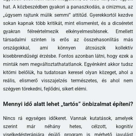
hat. A közbeszédben gyakori a panaszkodás, a cinizmus, az
„úgysem rajtunk múlik semmi” attitűd. Gyerekkortól kezdve
sokan kapnak több kritikát, mint elismerést, és a dicséretet
gyakran félreértelmezik elkényelmesítésnek. Emellett
társadalmi szinten is erős az összehasonlítás más
országokkal, ami könnyen átcsúszik kollektív
kisebbrendűségi érzésbe. Fontos azonban látni, hogy ezek a
minták nem megváltoztathatatlanok. Egyénként akkor tudsz
kitörni belőlük, ha tudatosan keresel olyan közeget, ahol a
reális, elismerő visszajelzés természetes, és ahol nem
szégyen törekedni, fejlődni, sikert elérni.
Mennyi idő alatt lehet „tartós” önbizalmat építeni?
Nincs rá egységes időkeret. Vannak kutatások, amelyek
szerint már néhány hetes, célzott, kognitív
viselkedésterápiára épülő program is mérhető javulást