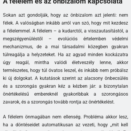
A félelem és az önbizalom kapcsolata
Sokan azt gondolják, hogy az önbizalom azt jelenti: nem
félek. A valóságban inkább arról van szó, hogy mit kezdesz
a félelemmel. A félelem – a kudarctól, a visszautasítástól, a
megszégyenüléstől – evolúciós értelemben védelmi
mechanizmus, de a mai társadalmi közegben gyakran
túlreagálja a helyzeteket. Ha az agyad minden kockázatra
úgy reagál, mintha valódi életveszély lenne, akkor
természetes, hogy túl óvatos leszel, és inkább nem próbálsz
ki új dolgokat. A kutatások szerint az alacsony önbecsülés
és a szorongás gyakran kéz a kézben jár: a bizonytalan
önértékelésű embereknél gyakoribbak a szorongásos
zavarok, és a szorongás tovább rontja az önértékelést.
A félelem önmagában nem ellenség. Probléma akkor lesz,
ha a döntéseidet automatikusan az vezeti, hogy „mit kell