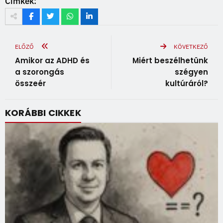
Címkék:
ELŐZŐ
KÖVETKEZŐ
Amikor az ADHD és
Miért beszélhetünk
a szorongás
szégyen
összeér
kultúráról?
KORÁBBI CIKKEK