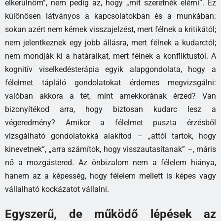
elkerülnöm”, nem pedig az, hogy „mit szeretnék elérni”. Ez
különösen látványos a kapcsolatokban és a munkában:
sokan azért nem kérnek visszajelzést, mert félnek a kritikától;
nem jelentkeznek egy jobb állásra, mert félnek a kudarctól;
nem mondják ki a határaikat, mert félnek a konfliktustól. A
kognitív viselkedésterápia egyik alapgondolata, hogy a
félelmet tápláló gondolatokat érdemes megvizsgálni:
valóban akkora a tét, mint amekkorának érzed? Van
bizonyítékod arra, hogy biztosan kudarc lesz a
végeredmény? Amikor a félelmet puszta érzésből
vizsgálható gondolatokká alakítod – „attól tartok, hogy
kinevetnek”, „arra számítok, hogy visszautasítanak” –, máris
nő a mozgástered. Az önbizalom nem a félelem hiánya,
hanem az a képesség, hogy félelem mellett is képes vagy
vállalható kockázatot vállalni.
Egyszerű, de működő lépések az