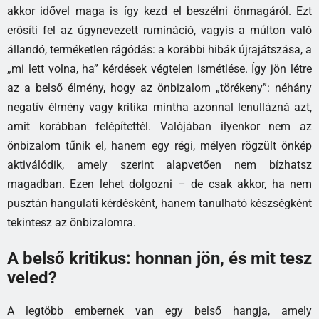
akkor idővel maga is így kezd el beszélni önmagáról. Ezt
erősíti fel az úgynevezett rumináció, vagyis a múlton való
állandó, terméketlen rágódás: a korábbi hibák újrajátszása, a
„mi lett volna, ha” kérdések végtelen ismétlése. Így jön létre
az a belső élmény, hogy az önbizalom „törékeny”: néhány
negatív élmény vagy kritika mintha azonnal lenullázná azt,
amit korábban felépítettél. Valójában ilyenkor nem az
önbizalom tűnik el, hanem egy régi, mélyen rögzült önkép
aktiválódik, amely szerint alapvetően nem bízhatsz
magadban. Ezen lehet dolgozni – de csak akkor, ha nem
pusztán hangulati kérdésként, hanem tanulható készségként
tekintesz az önbizalomra.
A belső kritikus: honnan jön, és mit tesz
veled?
A legtöbb embernek van egy belső hangja, amely