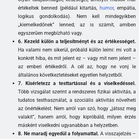
értékeltek benned (például kitartás,
humor
, empátia,
logikus gondolkodás). Nem kell mindegyikben
„kiemelkedőnek” lenned; az is számít, amiben
egyszerűen megbízható vagy.
6. Kezeld külön a teljesítményt és az értékességet.
Ha valami nem sikerül, próbáld külön leírni: mi volt a
konkrét hiba, és mit jelent ez – vagy mit nem jelent –
az emberi értékedről. A cél az, hogy ne vonj le
általános következtetéseket egyetlen helyzetből.
7. Kísérletezz a testtartással és a viselkedéssel.
Több vizsgálat szerint a rendszeres fizikai aktivitás, a
tudatos testhasználat, a szociális aktivitás növelheti
az önértékelést. Nem arról van szó, hogy „játssz meg
valakit”, hanem arról, hogy kipróbáld, milyen érzés
másként viselkedni ugyanabban a helyzetben.
8. Ne maradj egyedül a folyamattal.
A visszajelzés –