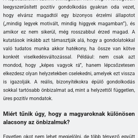
leegyszerűsített pozitív gondolkodás gyakran oda vezet,
hogy elvársz magadtól egy bizonyos érzelmi állapotot
(„mindig legyek motivált, mindig higgyek magamban”), és
amikor ez nem sikerül, még rosszabbul érzed magad. A
kutatások inkább azt támasztják alá, hogy a gondolatokkal
való tudatos munka akkor hatékony, ha össze van kötve
konkrét viselkedésváltozással. Például: nem csak azt
mondod, hogy „képes vagyok rá”, hanem lépcsőzetesen
elkezdesz olyan helyzetekben cselekedni, amelyek ezt vissza
is igazolják. A reális, bizonyítékokra épülő gondolkodás
sokkal tartósabb önbizalmat ad, mint a helyzettől független,
üres pozitív mondatok.
Miért tűnik úgy, hogy a magyaroknak különösen
alacsony az önbizalmuk?
Egyetlen okot nem lehet megjelölni, de több tényező együtt