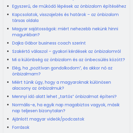
Egyszerű, de működő lépések az önbizalom építéséhez
Kapcsolatok, visszajelzés és határok – az önbizalom
társas oldala
Magyar sajátosságok: miért nehezebb nekünk hinni
magunkban?
Dajka Gábor business coach szerint
Szakértő válaszol – gyakori kérdések az önbizalomról
Mi a különbség az önbizalom és az önbecsülés között?
Elég, ha „pozitívan gondolkodom”, és akkor nő az
önbizalmam?
Miért tűnik úgy, hogy a magyaroknak különösen
alacsony az önbizalmuk?
Mennyi idő alatt lehet „tartós” önbizalmat építeni?
Normális-e, ha egyik nap magabiztos vagyok, másik
nap teljesen bizonytalan?
Ajánlott magyar videók/podcastok
Források