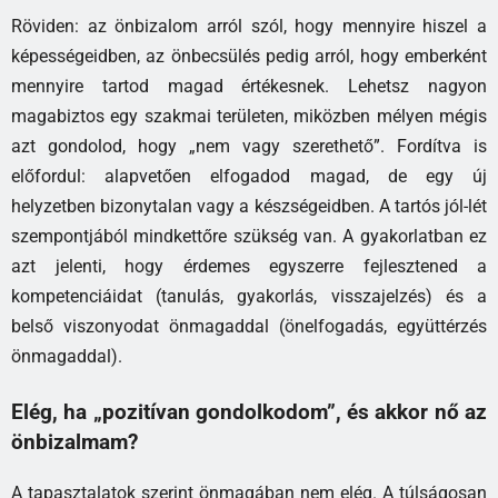
Röviden: az önbizalom arról szól, hogy mennyire hiszel a
képességeidben, az önbecsülés pedig arról, hogy emberként
mennyire tartod magad értékesnek. Lehetsz nagyon
magabiztos egy szakmai területen, miközben mélyen mégis
azt gondolod, hogy „nem vagy szerethető”. Fordítva is
előfordul: alapvetően elfogadod magad, de egy új
helyzetben bizonytalan vagy a készségeidben. A tartós jól-lét
szempontjából mindkettőre szükség van. A gyakorlatban ez
azt jelenti, hogy érdemes egyszerre fejlesztened a
kompetenciáidat (tanulás, gyakorlás, visszajelzés) és a
belső viszonyodat önmagaddal (önelfogadás, együttérzés
önmagaddal).
Elég, ha „pozitívan gondolkodom”, és akkor nő az
önbizalmam?
A tapasztalatok szerint önmagában nem elég. A túlságosan