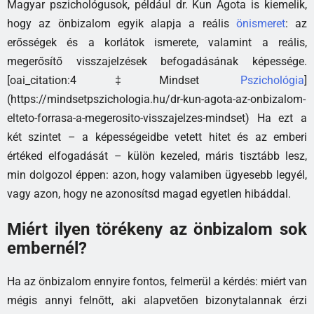
Magyar pszichológusok, például dr. Kun Ágota is kiemelik,
hogy az önbizalom egyik alapja a reális
önismeret
: az
erősségek és a korlátok ismerete, valamint a reális,
megerősítő visszajelzések befogadásának képessége.
[oai_citation:4‡Mindset
Pszichológia
]
(https://mindsetpszichologia.hu/dr-kun-agota-az-onbizalom-
elteto-forrasa-a-megerosito-visszajelzes-mindset) Ha ezt a
két szintet – a képességeidbe vetett hitet és az emberi
értéked elfogadását – külön kezeled, máris tisztább lesz,
min dolgozol éppen: azon, hogy valamiben ügyesebb legyél,
vagy azon, hogy ne azonosítsd magad egyetlen hibáddal.
Miért ilyen törékeny az önbizalom sok
embernél?
Ha az önbizalom ennyire fontos, felmerül a kérdés: miért van
mégis annyi felnőtt, aki alapvetően bizonytalannak érzi