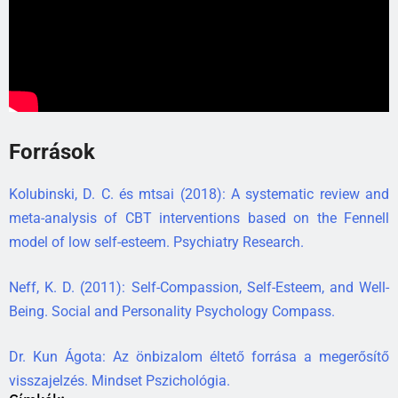
Források
Kolubinski, D. C. és mtsai (2018): A systematic review and
meta-analysis of CBT interventions based on the Fennell
model of low self-esteem. Psychiatry Research.
Neff, K. D. (2011): Self-Compassion, Self-Esteem, and Well-
Being. Social and Personality Psychology Compass.
Dr. Kun Ágota: Az önbizalom éltető forrása a megerősítő
visszajelzés. Mindset Pszichológia.