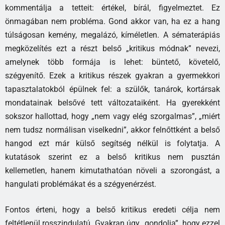
kommentálja a tetteit: értékel, bírál, figyelmeztet. Ez
önmagában nem probléma. Gond akkor van, ha ez a hang
túlságosan kemény, megalázó, kíméletlen. A sématerápiás
megközelítés ezt a részt belső „kritikus módnak” nevezi,
amelynek több formája is lehet: büntető, követelő,
szégyenítő. Ezek a kritikus részek gyakran a gyermekkori
tapasztalatokból épülnek fel: a szülők, tanárok, kortársak
mondatainak belsővé tett változataiként. Ha gyerekként
sokszor hallottad, hogy „nem vagy elég szorgalmas”, „miért
nem tudsz normálisan viselkedni”, akkor felnőttként a belső
hangod ezt már külső segítség nélkül is folytatja. A
kutatások szerint ez a belső kritikus nem pusztán
kellemetlen, hanem kimutathatóan növeli a szorongást, a
hangulati problémákat és a szégyenérzést.
Fontos érteni, hogy a belső kritikus eredeti célja nem
feltétlenül rosszindulatú. Gyakran úgy „gondolja”, hogy ezzel