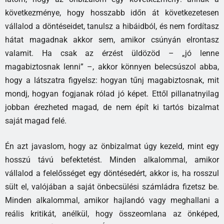
következménye, hogy hosszabb időn át következetesen
vállalod a döntéseidet, tanulsz a hibáidból, és nem fordítasz
hátat magadnak akkor sem, amikor csúnyán elrontasz
valamit. Ha csak az érzést üldözöd – „jó lenne
magabiztosnak lenni” –, akkor könnyen belecsúszol abba,
hogy a látszatra figyelsz: hogyan tűnj magabiztosnak, mit
mondj, hogyan fogjanak rólad jó képet. Ettől pillanatnyilag
jobban érezheted magad, de nem épít ki tartós bizalmat
saját magad felé.
Én azt javaslom, hogy az önbizalmat úgy kezeld, mint egy
hosszú távú befektetést. Minden alkalommal, amikor
vállalod a felelősséget egy döntésedért, akkor is, ha rosszul
sült el, valójában a saját önbecsülési számládra fizetsz be.
Minden alkalommal, amikor hajlandó vagy meghallani a
reális kritikát, anélkül, hogy összeomlana az önképed,